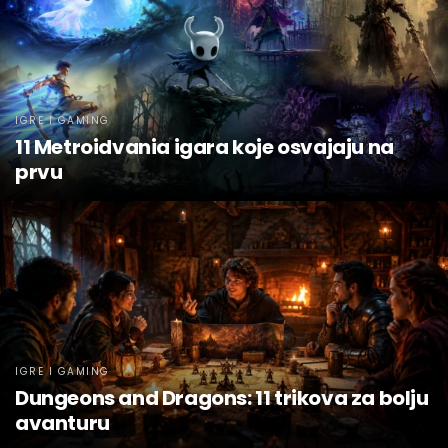
IGRE I GAMING
11 Metroidvania igara koje osvajaju na
prvu
IGRE I GAMING
Dungeons and Dragons: 11 trikova za bolju
avanturu