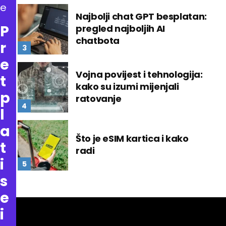
e
Najbolji chat GPT besplatan:
P
pregled najboljih AI
chatbota
r
e
Vojna povijest i tehnologija:
t
kako su izumi mijenjali
p
ratovanje
l
a
Što je eSIM kartica i kako
t
radi
i
s
e
i