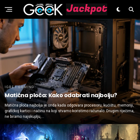
GeeK.hr
IGRE I GAMING
Matična ploča: Kako odabrati najbolju?
Matična ploča najbolja je onda kada odgovara procesoru, kućištu, memoriji,
grafičkoj kartici i načinu na koji stvarno koristimo računalo. Drugim riječima,
ne biramo najskuplju,...