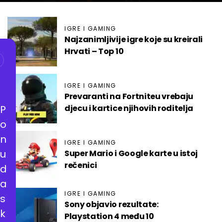
IGRE I GAMING
Najzanimljivije igre koje su kreirali
Hrvati – Top 10
IGRE I GAMING
Prevaranti na Fortniteu vrebaju
P
djecu i kartice njihovih roditelja
o
n
IGRE I GAMING
u
Super Mario i Google karte u istoj
rečenici
d
a
IGRE I GAMING
s
Sony objavio rezultate:
k
Playstation 4 među 10