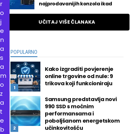
r
najprodavanijih konzola ikad
o
j
UČITAJ VIŠE ČLANAKA
e
n
a
POPULARNO
s
a
Kako izgraditi povjerenje
m
online trgovine od nule: 9
trikova koji funkcioniraju
o
z
Samsung predstavlja novi
a
990 SSD s moćnim
t
performansama i
e
poboljšanom energetskom
učinkovitošću
b