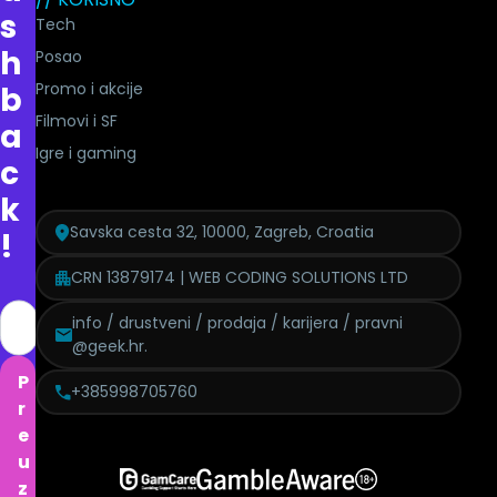
s
Tech
h
Posao
Promo i akcije
b
Filmovi i SF
a
Igre i gaming
c
k
Savska cesta 32, 10000, Zagreb, Croatia
!
CRN 13879174 | WEB CODING SOLUTIONS LTD
info / drustveni / prodaja / karijera / pravni
@geek.hr.
P
+385998705760
r
e
u
z