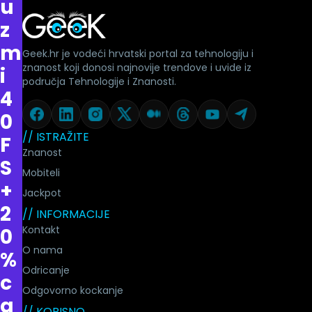
u
z
m
Geek.hr je vodeći hrvatski portal za tehnologiju i
znanost koji donosi najnovije trendove i uvide iz
i
područja Tehnologije i Znanosti.
4
0
// ISTRAŽITE
F
Znanost
S
Mobiteli
+
Jackpot
2
// INFORMACIJE
Kontakt
0
O nama
%
Odricanje
c
Odgovorno kockanje
a
// KORISNO