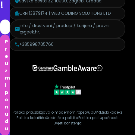
Savska cesta 32, 10000, Zagreb, Croatia
!
CRN 13879174 | WEB CODING SOLUTIONS LTD
info / drustveni / prodaja / karijera / pravni
@geek.hr.
P
+385998705760
r
e
u
z
m
i
p
o
n
Politika pritužbi
Izjava o modernom ropstvu
GDPR
Etički kodeks
u
Politika kolačića
Urednička politika
Politika pristupačnosti
d
Uvjeti korištenja
u