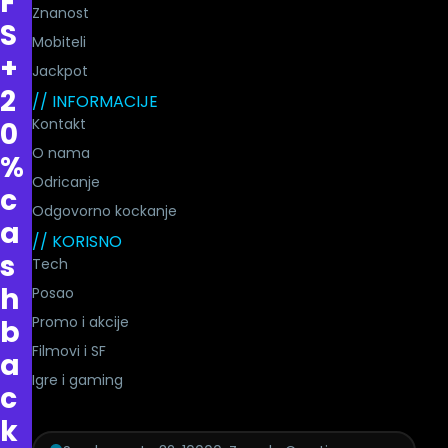
F
Znanost
S
Mobiteli
+
Jackpot
2
// INFORMACIJE
Kontakt
0
O nama
%
Odricanje
c
Odgovorno kockanje
a
// KORISNO
s
Tech
h
Posao
Promo i akcije
b
Filmovi i SF
a
Igre i gaming
c
k