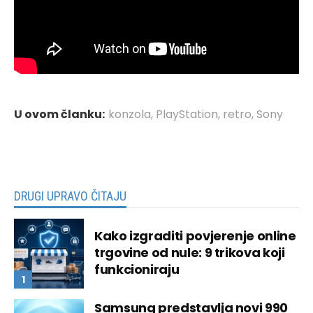
U ovom članku:
konzola
,
PlayStation
,
retro
,
Sony
DRUGI UPRAVO ČITAJU
Kako izgraditi povjerenje online
trgovine od nule: 9 trikova koji
funkcioniraju
Samsung predstavlja novi 990