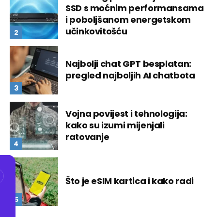
SSD s moćnim performansama
i poboljšanom energetskom
učinkovitošću
Najbolji chat GPT besplatan:
pregled najboljih AI chatbota
Vojna povijest i tehnologija:
kako su izumi mijenjali
ratovanje
Što je eSIM kartica i kako radi