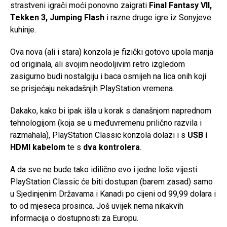
strastveni igrači moći ponovno zaigrati
Final Fantasy VII,
Tekken 3, Jumping Flash
i razne druge igre iz Sonyjeve
kuhinje.
Ova nova (ali i stara) konzola je fizički gotovo upola manja
od originala, ali svojim neodoljivim retro izgledom
zasigurno budi nostalgiju i baca osmijeh na lica onih koji
se prisjećaju nekadašnjih PlayStation vremena.
Dakako, kako bi ipak išla u korak s današnjom naprednom
tehnologijom (koja se u međuvremenu prilično razvila i
razmahala), PlayStation Classic konzola dolazi i s
USB i
HDMI kabelom
te s
dva kontrolera
.
A da sve ne bude tako idilično evo i jedne loše vijesti:
PlayStation Classic će biti dostupan (barem zasad) samo
u Sjedinjenim Državama i Kanadi po cijeni od 99,99 dolara i
to od mjeseca prosinca. Još uvijek nema nikakvih
informacija o dostupnosti za Europu.