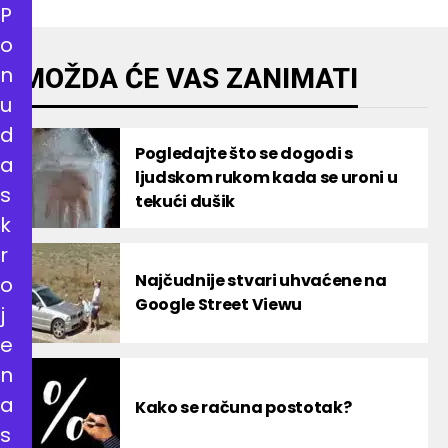
P
o
n
MOŽDA ĆE VAS ZANIMATI
u
d
Pogledajte što se dogodi s
a
ljudskom rukom kada se uroni u
s
tekući dušik
k
r
Najčudnije stvari uhvaćene na
o
Google Street Viewu
j
e
n
a
Kako se računa postotak?
s