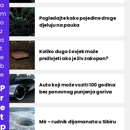
a
m
Pogledajte kako pojedine droge
o
djeluju na pauka
z
a
t
Koliko dugo čovjek može
e
preživjeti ako je živ zakopan?
b
e
Auto koji može voziti 100 godina
P
bez ponovnog punjenja goriva
r
e
t
Mir – rudnik dijamanata u Sibiru
p