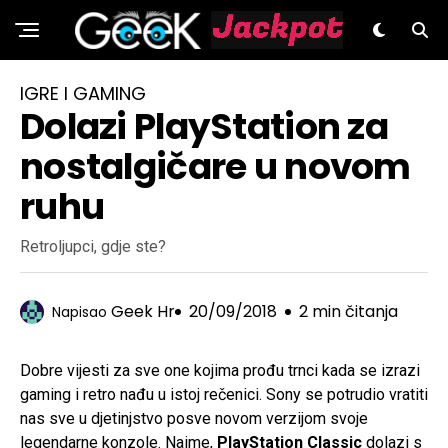
GeeK.hr
IGRE I GAMING
Dolazi PlayStation za
nostalgičare u novom
ruhu
Retroljupci, gdje ste?
Geek Hr
20/09/2018
2 min čitanja
Napisao
Dobre vijesti za sve one kojima prođu trnci kada se izrazi
gaming i retro nađu u istoj rečenici. Sony se potrudio vratiti
nas sve u djetinjstvo posve novom verzijom svoje
legendarne konzole. Naime,
PlayStation Classic
dolazi s