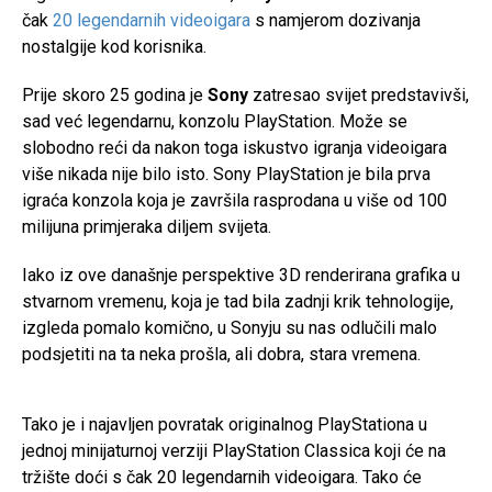
čak
20 legendarnih videoigara
s namjerom dozivanja
nostalgije kod korisnika.
Prije skoro 25 godina je
Sony
zatresao svijet predstavivši,
sad već legendarnu, konzolu PlayStation. Može se
slobodno reći da nakon toga iskustvo igranja videoigara
više nikada nije bilo isto. Sony PlayStation je bila prva
igraća konzola koja je završila rasprodana u više od 100
milijuna primjeraka diljem svijeta.
Iako iz ove današnje perspektive 3D renderirana grafika u
stvarnom vremenu, koja je tad bila zadnji krik tehnologije,
izgleda pomalo komično, u Sonyju su nas odlučili malo
podsjetiti na ta neka prošla, ali dobra, stara vremena.
Tako je i najavljen povratak originalnog PlayStationa u
jednoj minijaturnoj verziji PlayStation Classica koji će na
tržište doći s čak 20 legendarnih videoigara. Tako će