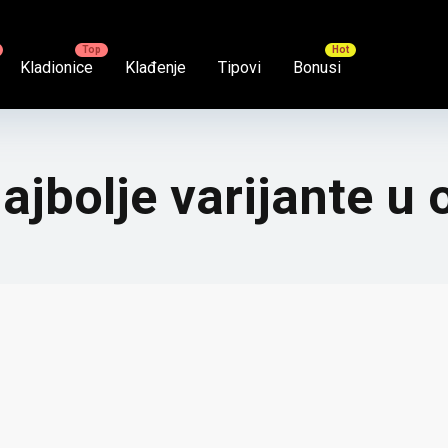
Kladionice
Klađenje
Tipovi
Bonusi
najbolje varijante u