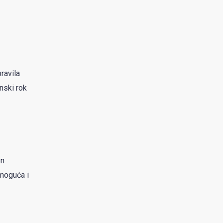
ravila
enski rok
on
 moguća i