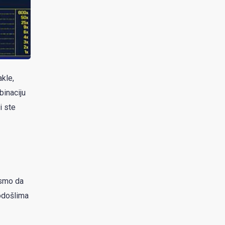
akle,
binaciju
i ste
 smo da
rodošlima