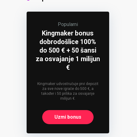
Popularni
Kingmaker bonus
dobrodošlice 100%
do 500 € + 50 šansi
za osvajanje 1 milijun
€
Kingmaker udvostručuje prvi depozit
za sve nove igrače do 500 €, a
također i 50 prilika za osvajanje
milijun €.
Uzmi bonus