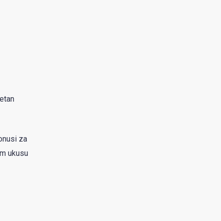
retan
bonusi za
jom ukusu