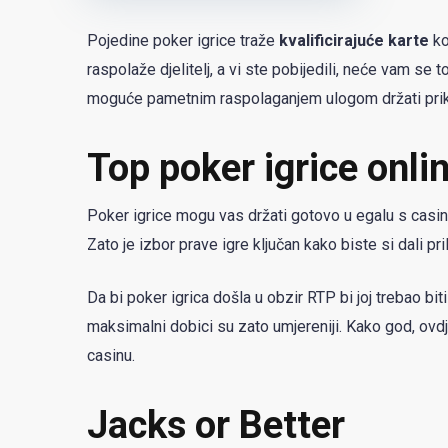
Pojedine poker igrice traže
kvalificirajuće karte
ko
raspolaže djelitelj, a vi ste pobijedili, neće vam se t
moguće pametnim raspolaganjem ulogom držati prik
Top poker igrice onli
Poker igrice mogu vas držati gotovo u egalu s casin
Zato je izbor prave igre ključan kako biste si dali pril
Da bi poker igrica došla u obzir RTP bi joj trebao bi
maksimalni dobici su zato umjereniji. Kako god, ovd
casinu.
Jacks or Better