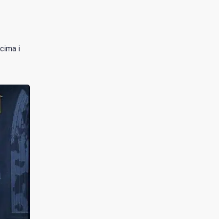
scima i