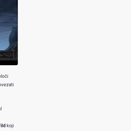
ploči
povezati
l
ild
koji