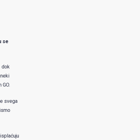
u se
e dok
 neki
n GO.
ije svega
nismo
 isplaćuju