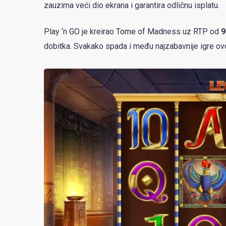
zauzima veći dio ekrana i garantira odličnu isplatu.
Play ‘n GO je kreirao Tome of Madness uz RTP od
9
dobitka. Svakako spada i među najzabavnije igre o