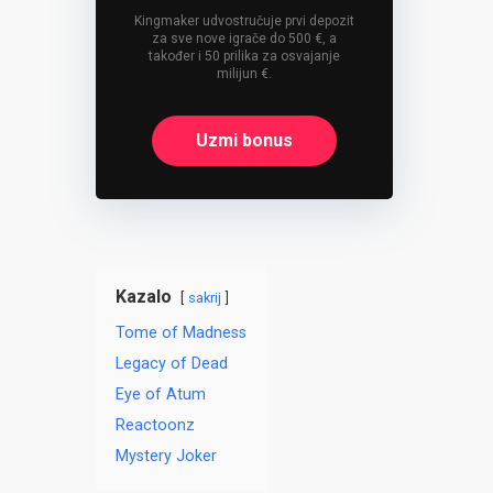
Kingmaker udvostručuje prvi depozit
za sve nove igrače do 500 €, a
također i 50 prilika za osvajanje
milijun €.
Uzmi bonus
Kazalo
sakrij
Tome of Madness
Legacy of Dead
Eye of Atum
Reactoonz
Mystery Joker