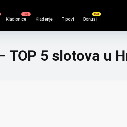
Kladionice
Klađenje
Tipovi
Bonusi
 – TOP 5 slotova u H