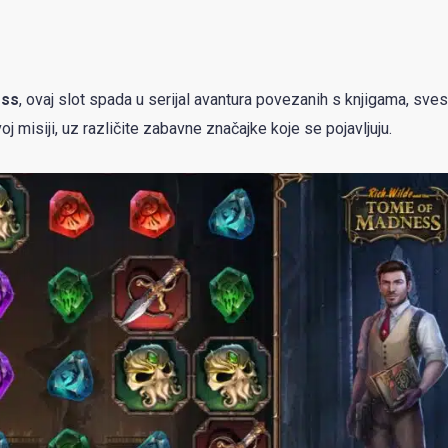
ess
, ovaj slot spada u serijal avantura povezanih s knjigama, sve
 misiji, uz različite zabavne značajke koje se pojavljuju.