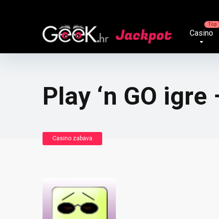
Casino
Play ‘n GO igre
Casino zabava