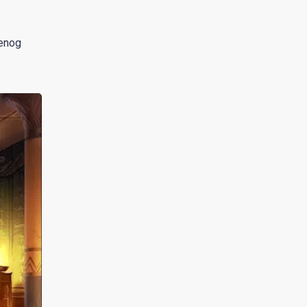
jenog