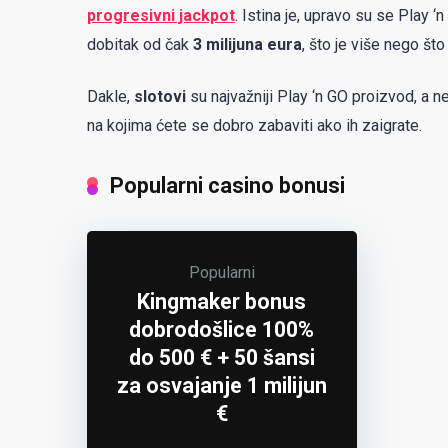
progresivni jackpot
. Istina je, upravo su se Play 
dobitak od čak
3 milijuna eura
, što je više nego što
Dakle,
slotovi
su najvažniji Play ‘n GO proizvod, a n
na kojima ćete se dobro zabaviti ako ih zaigrate.
Popularni casino bonusi
Popularni
Kingmaker bonus
dobrodošlice 100%
do 500 € + 50 šansi
za osvajanje 1 milijun
€