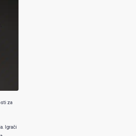
sti za
. Igrači
ka