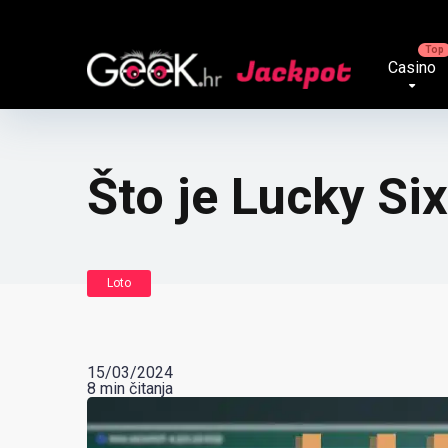
Casino
Što je Lucky Six
Loto
15/03/2024
8 min čitanja