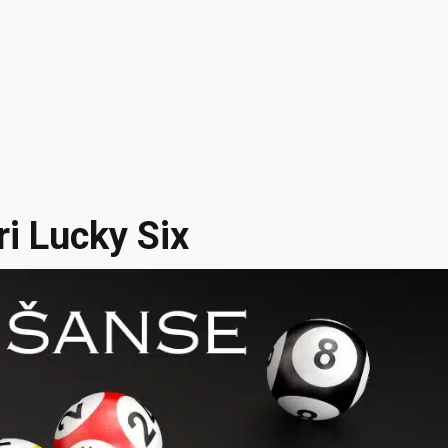
ri Lucky Six