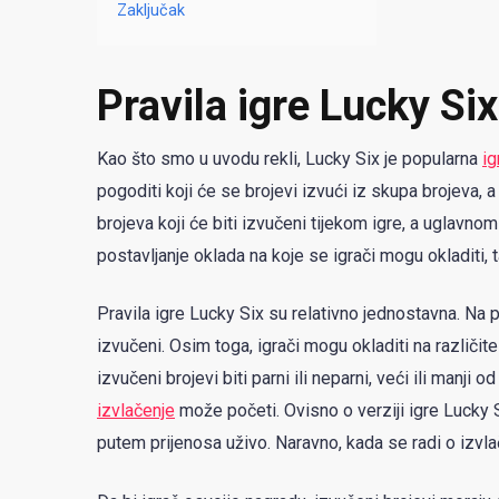
Zaključak
Pravila igre Lucky Six
Kao što smo u uvodu rekli, Lucky Six je popularna
ig
pogoditi koji će se brojevi izvući iz skupa brojeva, a
brojeva koji će biti izvučeni tijekom igre, a uglavno
postavljanje oklada na koje se igrači mogu okladiti, t
Pravila igre Lucky Six su relativno jednostavna. Na p
izvučeni. Osim toga, igrači mogu okladiti na različite
izvučeni brojevi biti parni ili neparni, veći ili manj
izvlačenje
može početi. Ovisno o verziji igre Lucky Six
putem prijenosa uživo. Naravno, kada se radi o izvla