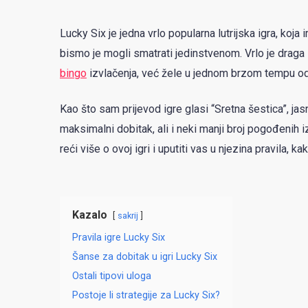
Lucky Six je jedna vrlo popularna lutrijska igra, koja
bismo je mogli smatrati jedinstvenom. Vrlo je draga i
bingo
izvlačenja, već žele u jednom brzom tempu odi
Kao što sam prijevod igre glasi “Sretna šestica”, jas
maksimalni dobitak, ali i neki manji broj pogođenih 
reći više o ovoj igri i uputiti vas u njezina pravila, k
Kazalo
sakrij
Pravila igre Lucky Six
Šanse za dobitak u igri Lucky Six
Ostali tipovi uloga
Postoje li strategije za Lucky Six?