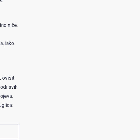
no niže.
a, iako
 ovisit
godi svih
ojeva,
uglica: