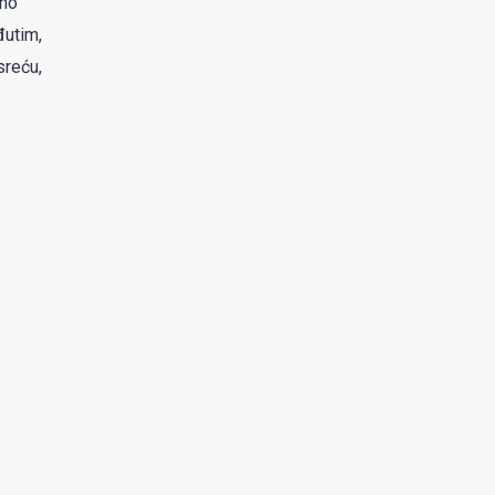
čno
đutim,
sreću,