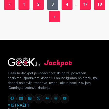
«
1
2
3
4
…
17
18
»
Geek.hr
Jackpot je vodeći hrvatski portal posvećen
casinima, sportskom klađenju i online igrama na sreću, koji
donosi najnovije trendove, uvide i aktualnosti iz svijeta
iGaminga i zabave klađenja.
// ISTRAŽITI