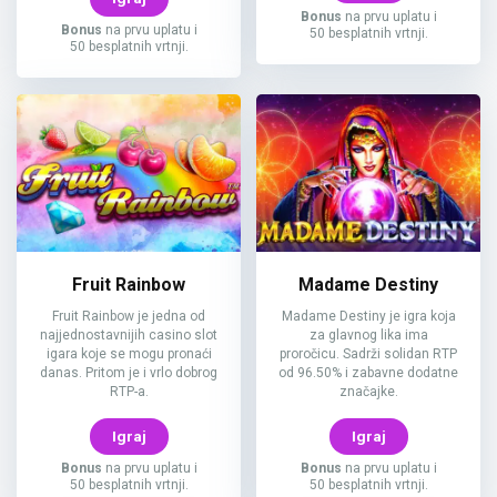
Bonus
na prvu uplatu i
Bonus
na prvu uplatu i
50 besplatnih vrtnji.
50 besplatnih vrtnji.
Fruit Rainbow
Madame Destiny
Fruit Rainbow je jedna od
Madame Destiny je igra koja
najjednostavnijih casino slot
za glavnog lika ima
igara koje se mogu pronaći
proročicu. Sadrži solidan RTP
danas. Pritom je i vrlo dobrog
od 96.50% i zabavne dodatne
RTP-a.
značajke.
Igraj
Igraj
Bonus
na prvu uplatu i
Bonus
na prvu uplatu i
50 besplatnih vrtnji.
50 besplatnih vrtnji.