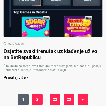
02/07/2026
Osjetite svaki trenutak uz klađenje uživo
na BetRepublicu
Čim utakmica počne, svaki trenutak može promijeniti sve. Kada je u pitanju
BetRepublic klađenje uživo možete pratiti akciju ...
Pročitaj više »
1
2
…
22
23
»