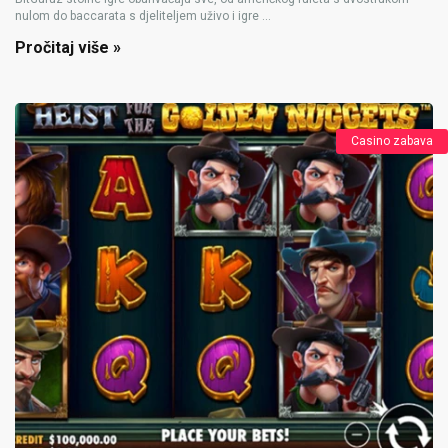
nulom do baccarata s djeliteljem uživo i igre ...
Pročitaj više »
Casino zabava