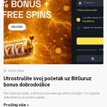
09/07/2026
Utrostručite svoj početak uz BitGuruz
bonus dobrodošlice
Prvi dojam je važan, a BitGuruz zna kako ga učiniti još boljim. Uz nagrade
dobrodošlice na početne uplate ...
Pročitaj više »