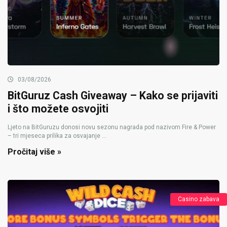
03/08/2026
BitGuruz Cash Giveaway – Kako se prijaviti
i što možete osvojiti
Ljeto na BitGuruzu donosi novu sezonu nagrada pod nazivom Fire & Power
– tri mjeseca prilika za osvajanje ...
Pročitaj više »
Casino zabava