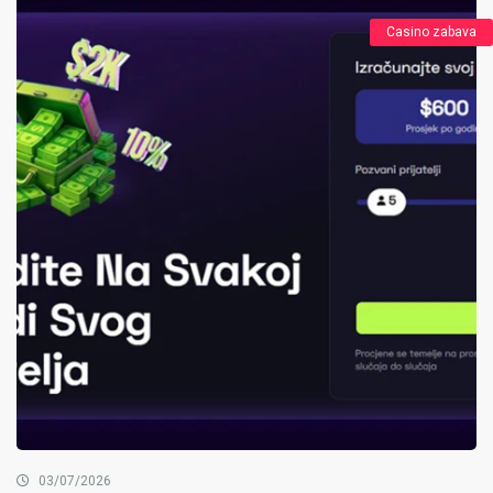
Casino zabava
03/07/2026