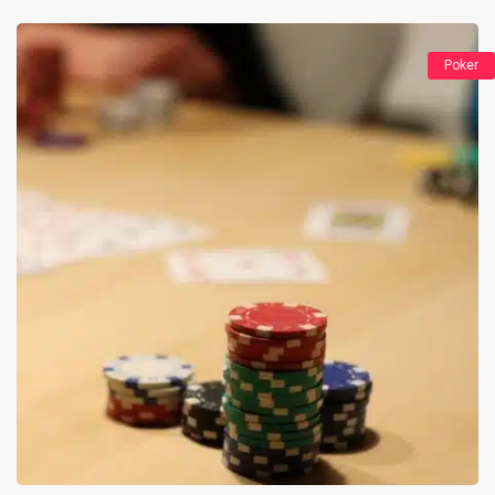
Poker