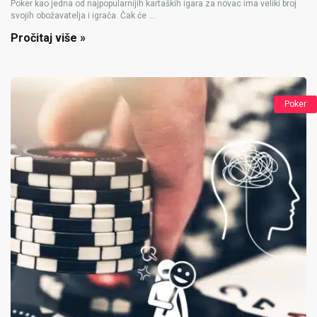
Poker kao jedna od najpopularnijih kartaških igara za novac ima veliki broj
svojih obožavatelja i igrača. Čak će ...
Pročitaj više »
Poker