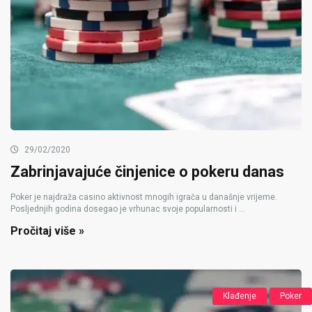
29/02/2020
Zabrinjavajuće činjenice o pokeru danas
Poker je najdraža casino aktivnost mnogih igrača u današnje vrijeme.
Posljednjih godina dosegao je vrhunac svoje popularnosti i ...
Pročitaj više »
Klađenje
Poker