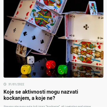
31/01/2022
Koje se aktivnosti mogu nazvati
kockanjem, a koje ne?
Sigurno ste puno puta čuli izraz “kockanje”, ali i netočno pod njime