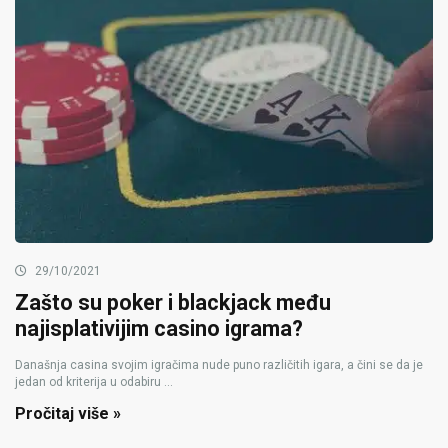
29/10/2021
Zašto su poker i blackjack među
najisplativijim casino igrama?
Današnja casina svojim igračima nude puno različitih igara, a čini se da je
jedan od kriterija u odabiru ...
Pročitaj više »