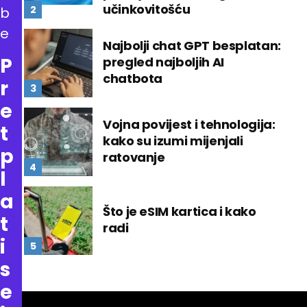
učinkovitošću
b
e
Najbolji chat GPT besplatan:
P
pregled najboljih AI
chatbota
r
e
Vojna povijest i tehnologija:
t
kako su izumi mijenjali
p
ratovanje
l
a
Što je eSIM kartica i kako
t
radi
i
s
e