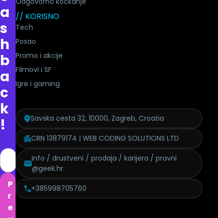
Odgovorno kockanje
a
// KORISNO
s
Tech
h
Posao
Promo i akcije
b
Filmovi i SF
a
Igre i gaming
c
k
Savska cesta 32, 10000, Zagreb, Croatia
!
CRN 13879174 | WEB CODING SOLUTIONS LTD
info / drustveni / prodaja / karijera / pravni
@geek.hr.
P
+385998705760
r
e