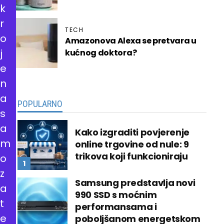
k
r
TECH
o
Amazonova Alexa se pretvara u
j
kućnog doktora?
e
n
a
POPULARNO
s
a
Kako izgraditi povjerenje
m
online trgovine od nule: 9
trikova koji funkcioniraju
o
z
Samsung predstavlja novi
a
990 SSD s moćnim
t
performansama i
e
poboljšanom energetskom