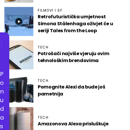
FILMOVI I SF
Retrofuturistička umjetnost
Simona Stålenhaga oživjet će u
seriji Tales from the Loop
TECH
Potrošači najviše vjeruju ovim
tehnološkim brendovima
P
TECH
o
Pomognite Alexi da bude još
n
pametnija
u
d
a
TECH
Amazonova Alexa prisluškuje
s