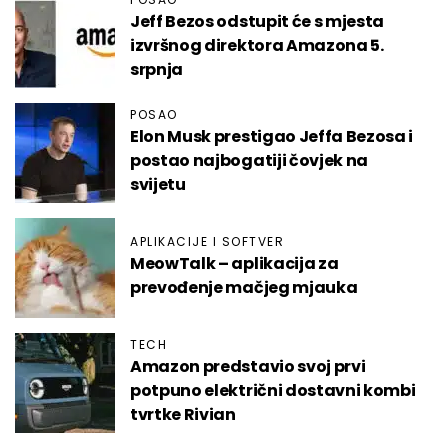
Jeff Bezos odstupit će s mjesta
izvršnog direktora Amazona 5.
srpnja
POSAO
Elon Musk prestigao Jeffa Bezosa i
postao najbogatiji čovjek na
svijetu
APLIKACIJE I SOFTVER
MeowTalk – aplikacija za
prevođenje mačjeg mjauka
TECH
Amazon predstavio svoj prvi
potpuno električni dostavni kombi
tvrtke Rivian