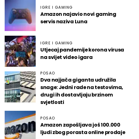
IGRE I GAMING
Amazon najavio novi gaming
servis naziva Luna
IGRE I GAMING
Utjecaj pandemije korona virusa
na svijet video igara
POSAO
Dva najjača giganta udružila
snage: Jedni rade na testovima,
drugi ih dostavljaju brzinom
svjetlosti
POSAO
Amazon zapošljava još 100.000
ljudi zbog porasta online prodaje