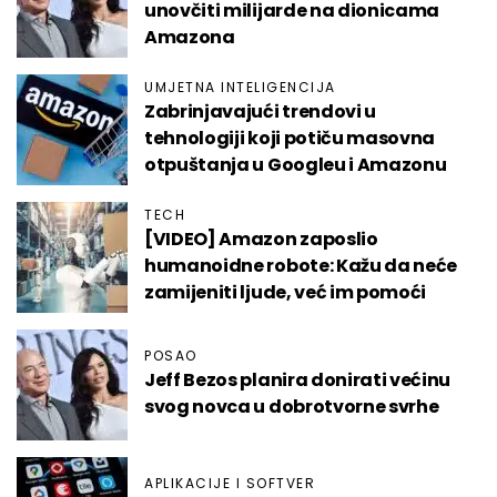
unovčiti milijarde na dionicama
Amazona
UMJETNA INTELIGENCIJA
Zabrinjavajući trendovi u
tehnologiji koji potiču masovna
otpuštanja u Googleu i Amazonu
TECH
[VIDEO] Amazon zaposlio
humanoidne robote: Kažu da neće
zamijeniti ljude, već im pomoći
POSAO
Jeff Bezos planira donirati većinu
svog novca u dobrotvorne svrhe
APLIKACIJE I SOFTVER