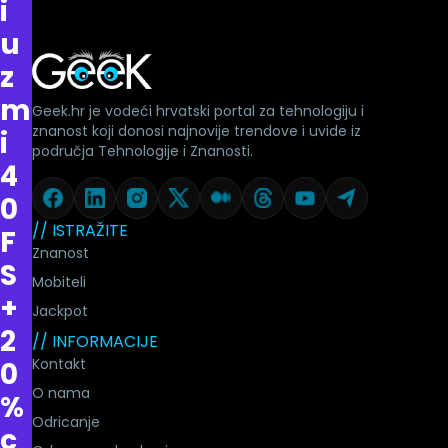
i
u
z
m
Geek.hr je vodeći hrvatski portal za tehnologiju i
znanost koji donosi najnovije trendove i uvide iz
i
područja Tehnologije i Znanosti.
4
0
// ISTRAŽITE
F
Znanost
S
Mobiteli
+
Jackpot
2
// INFORMACIJE
Kontakt
0
O nama
%
Odricanje
c