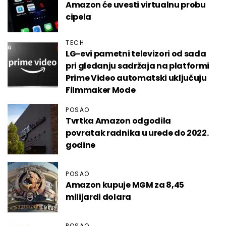
Amazon će uvesti virtualnu probu
cipela
TECH
LG-evi pametni televizori od sada
pri gledanju sadržaja na platformi
Prime Video automatski uključuju
Filmmaker Mode
POSAO
Tvrtka Amazon odgodila
povratak radnika u urede do 2022.
godine
POSAO
Amazon kupuje MGM za 8,45
milijardi dolara
POSAO