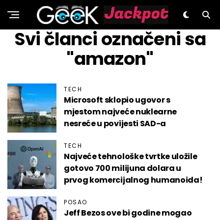
GeeK.hr
Svi članci označeni sa
"amazon"
TECH
Microsoft sklopio ugovor s
mjestom najveće nuklearne
nesreće u povijesti SAD-a
TECH
Najveće tehnološke tvrtke uložile
gotovo 700 milijuna dolara u
prvog komercijalnog humanoida!
POSAO
Jeff Bezos ove bi godine mogao