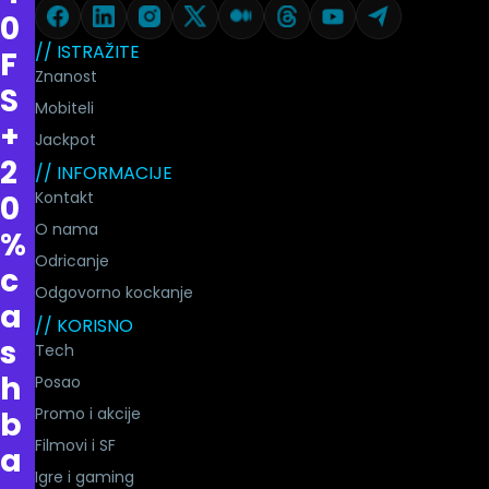
0
// ISTRAŽITE
F
Znanost
S
Mobiteli
+
Jackpot
2
// INFORMACIJE
Kontakt
0
O nama
%
Odricanje
c
Odgovorno kockanje
a
// KORISNO
s
Tech
h
Posao
Promo i akcije
b
Filmovi i SF
a
Igre i gaming