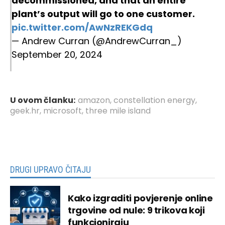
decommissioned, and that an entire
plant’s output will go to one customer.
pic.twitter.com/AwNzREKGdq
— Andrew Curran (@AndrewCurran_)
September 20, 2024
U ovom članku:
amazon
,
constellation energy
,
geek.hr
,
microsoft
,
three mile island
DRUGI UPRAVO ČITAJU
Kako izgraditi povjerenje online
trgovine od nule: 9 trikova koji
funkcioniraju