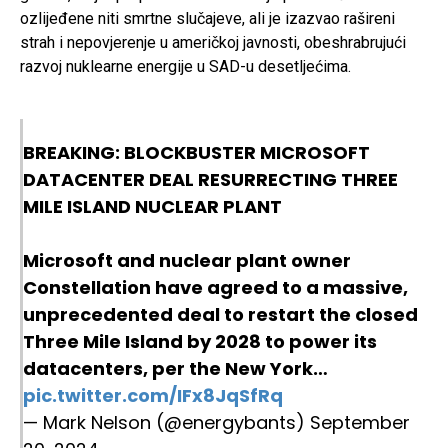
ozlijeđene niti smrtne slučajeve, ali je izazvao rašireni
strah i nepovjerenje u američkoj javnosti, obeshrabrujući
razvoj nuklearne energije u SAD-u desetljećima.
BREAKING: BLOCKBUSTER MICROSOFT
DATACENTER DEAL RESURRECTING THREE
MILE ISLAND NUCLEAR PLANT
Microsoft and nuclear plant owner
Constellation have agreed to a massive,
unprecedented deal to restart the closed
Three Mile Island by 2028 to power its
datacenters, per the New York…
pic.twitter.com/IFx8JqSfRq
— Mark Nelson (@energybants)
September