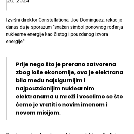
20, 2024
Izvršni direktor Constellationa, Joe Dominguez, rekao je
danas da je sporazum “snažan simbol ponovnog rođenja
nuklearne energije kao čistog i pouzdanog izvora
energije”:
Prije nego što je prerano zatvorena
zbog loše ekonomije, ova je elektrana
bila među najsigurnijim i
najpouzdanijim nuklearnim
elektranama u mreži i veselimo se što
ćemo je vratiti s novim imenom i
novom misijom.