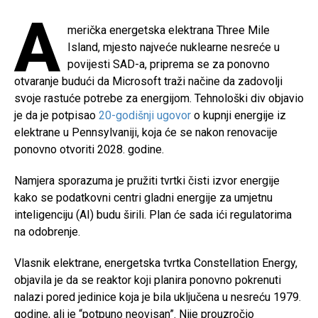
A
merička energetska elektrana Three Mile
Island, mjesto najveće nuklearne nesreće u
povijesti SAD-a, priprema se za ponovno
otvaranje budući da Microsoft traži načine da zadovolji
svoje rastuće potrebe za energijom. Tehnološki div objavio
je da je potpisao
20-godišnji ugovor
o kupnji energije iz
elektrane u Pennsylvaniji, koja će se nakon renovacije
ponovno otvoriti 2028. godine.
Namjera sporazuma je pružiti tvrtki čisti izvor energije
kako se podatkovni centri gladni energije za umjetnu
inteligenciju (AI) budu širili. Plan će sada ići regulatorima
na odobrenje.
Vlasnik elektrane, energetska tvrtka Constellation Energy,
objavila je da se reaktor koji planira ponovno pokrenuti
nalazi pored jedinice koja je bila uključena u nesreću 1979.
godine, ali je “potpuno neovisan”. Nije prouzročio