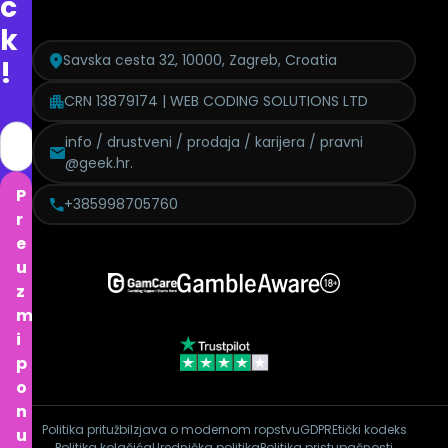
c
k
Savska cesta 32, 10000, Zagreb, Croatia
!
CRN 13879174 | WEB CODING SOLUTIONS LTD
info / drustveni / prodaja / karijera / pravni
@geek.hr.
P
+385998705760
r
e
u
z
m
i
p
o
n
Politika pritužbi
Izjava o modernom ropstvu
GDPR
Etički kodeks
u
Politika kolačića
Urednička politika
Politika pristupačnosti