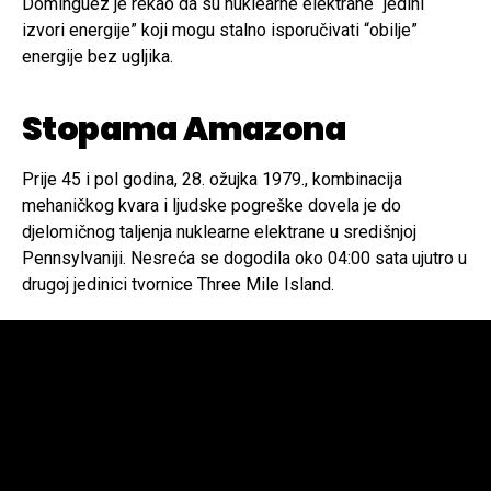
Dominguez je rekao da su nuklearne elektrane “jedini
izvori energije” koji mogu stalno isporučivati “obilje”
energije bez ugljika.
Stopama Amazona
Prije 45 i pol godina, 28. ožujka 1979., kombinacija
mehaničkog kvara i ljudske pogreške dovela je do
djelomičnog taljenja nuklearne elektrane u središnjoj
Pennsylvaniji. Nesreća se dogodila oko 04:00 sata ujutro u
drugoj jedinici tvornice Three Mile Island.