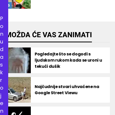
P
o
n
MOŽDA ĆE VAS ZANIMATI
u
d
Pogledajte što se dogodi s
a
ljudskom rukom kada se uroni u
s
tekući dušik
k
r
Najčudnije stvari uhvaćene na
o
Google Street Viewu
j
e
n