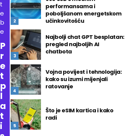
t
performansama i
e
poboljšanom energetskom
učinkovitošću
b
e
Najbolji chat GPT besplatan:
P
pregled najboljih AI
chatbota
r
e
Vojna povijest i tehnologija:
t
kako su izumi mijenjali
p
ratovanje
l
a
Što je eSIM kartica i kako
t
radi
i