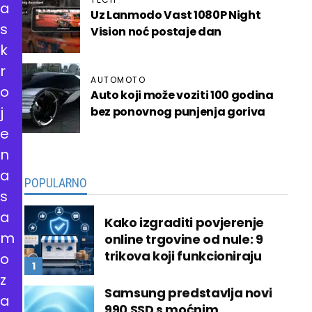
a
Uz Lanmodo Vast 1080P Night
s
Vision noć postaje dan
k
r
AUTOMOTO
o
Auto koji može voziti 100 godina
j
bez ponovnog punjenja goriva
e
n
a
POPULARNO
s
a
Kako izgraditi povjerenje
m
online trgovine od nule: 9
trikova koji funkcioniraju
o
z
Samsung predstavlja novi
a
990 SSD s moćnim