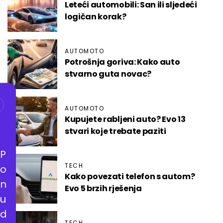
Leteći automobili: San ili sljedeći
logičan korak?
AUTOMOTO
Potrošnja goriva: Kako auto
stvarno guta novac?
AUTOMOTO
Kupujete rabljeni auto? Evo 13
stvari koje trebate paziti
P
TECH
o
Kako povezati telefon s autom?
n
Evo 5 brzih rješenja
u
d
TECH