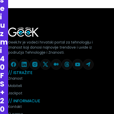
s
e
i
u
z
m
Geek.hr je vodeći hrvatski portal za tehnologiju i
znanost koji donosi najnovije trendove i uvide iz
i
područja Tehnologije i Znanosti.
4
0
// ISTRAŽITE
F
Znanost
S
Mobiteli
+
Jackpot
2
// INFORMACIJE
Kontakt
0