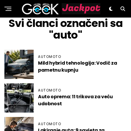
GeeK.hr
Svi članci označeni sa
"auto"
AUTOMOTO
Mild hybrid tehnologija: Vodič za
pametnu kupnju
AUTOMOTO
Auto oprema: 11 trikova za veću
udobnost
AUTOMOTO
Lakiranje auta: 9 savjeta za