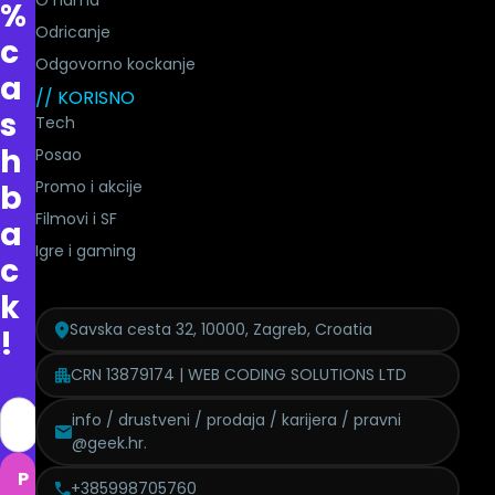
O nama
%
Odricanje
c
Odgovorno kockanje
a
// KORISNO
s
Tech
h
Posao
Promo i akcije
b
Filmovi i SF
a
Igre i gaming
c
k
Savska cesta 32, 10000, Zagreb, Croatia
!
CRN 13879174 | WEB CODING SOLUTIONS LTD
info / drustveni / prodaja / karijera / pravni
@geek.hr.
P
+385998705760