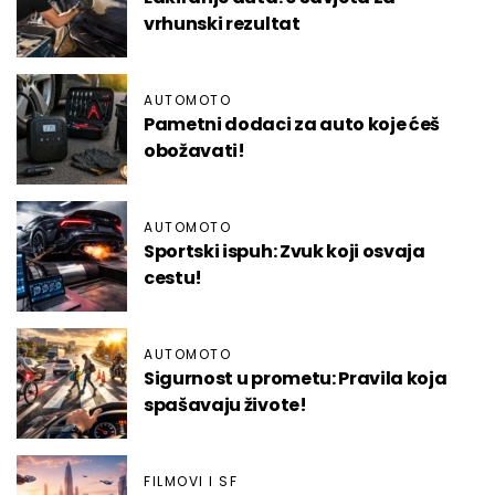
vrhunski rezultat
AUTOMOTO
Pametni dodaci za auto koje ćeš
obožavati!
AUTOMOTO
Sportski ispuh: Zvuk koji osvaja
cestu!
AUTOMOTO
Sigurnost u prometu: Pravila koja
spašavaju živote!
FILMOVI I SF