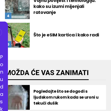
Vojna povijest i tehnologija:
kako su izumi mijenjali
ratovanje
Što je eSIM kartica i kako radi
P
o
n
MOŽDA ĆE VAS ZANIMATI
u
d
Pogledajte što se dogodi s
a
ljudskom rukom kada se uroni u
s
tekući dušik
k