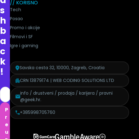
a
// KORISNO
s
Tech
h
Posao
Promo i akcije
b
Filmovi i SF
a
Igre i gaming
c
k
Savska cesta 32, 10000, Zagreb, Croatia
!
CRN 13879174 | WEB CODING SOLUTIONS LTD
info / drustveni / prodaja / karijera / pravni
@geek.hr.
P
+385998705760
r
e
u