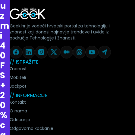
u
z
m
Geek.hr je vodeći hrvatski portal za tehnologiju i
znanost koji donosi najnovije trendove i uvide iz
i
područja Tehnologije i Znanosti.
4
0
// ISTRAŽITE
F
Znanost
S
Mobiteli
+
Jackpot
2
// INFORMACIJE
Kontakt
0
O nama
%
Odricanje
c
Odgovorno kockanje