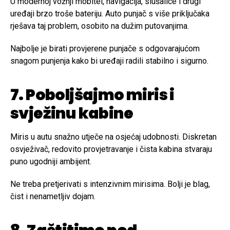
U modernoj vožnji mobitel, navigacija, slušalice i drugi
uređaji brzo troše bateriju. Auto punjač s više priključaka
rješava taj problem, osobito na dužim putovanjima.
Najbolje je birati provjerene punjače s odgovarajućom
snagom punjenja kako bi uređaji radili stabilno i sigurno.
7. Poboljšajmo miris i
svježinu kabine
Miris u autu snažno utječe na osjećaj udobnosti. Diskretan
osvježivač, redovito provjetravanje i čista kabina stvaraju
puno ugodniji ambijent.
Ne treba pretjerivati s intenzivnim mirisima. Bolji je blag,
čist i nenametljiv dojam.