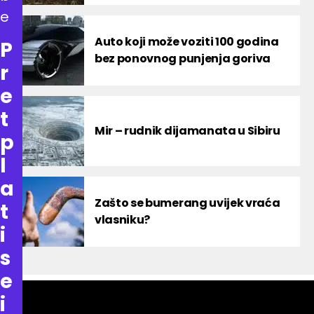
e
Auto koji može voziti 100 godina
P
bez ponovnog punjenja goriva
r
e
t
Mir – rudnik dijamanata u Sibiru
p
l
a
Zašto se bumerang uvijek vraća
t
vlasniku?
i
s
e
i