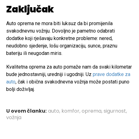
Zaključak
Auto oprema ne mora biti luksuz da bi promijenila
svakodnevnu vožnju. Dovoljno je pametno odabrati
dodatke koji rješavaju konkretne probleme: nered,
neudobno sjedenje, lošu organizaciju, sunce, praznu
bateriju ili neugodan miris.
Kvalitetna oprema za auto pomaže nam da svaki kilometar
bude jednostavniji, uredniji i ugodniji. Uz
prave dodatke za
auto
, čak i obična svakodnevna vožnja može postati puno
bolji doživljaj.
U ovom članku:
auto
,
komfor
,
oprema
,
sigurnost
,
vožnja