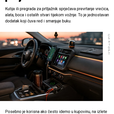
Kutija ili pregrada za prtljažnik sprječava prevrtanje vrećica,
alata, boca i ostalih stvari tijekom vožnje. To je jednostavan
dodatak koji čuva red i smanjuje buku.
C
h
a
t
G
P
T
Posebno je korisna ako često idemo u kupovinu, na izlete