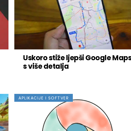
Uskoro stiže ljepši Google Map
s više detalja
APLIKACIJE I SOFTVER