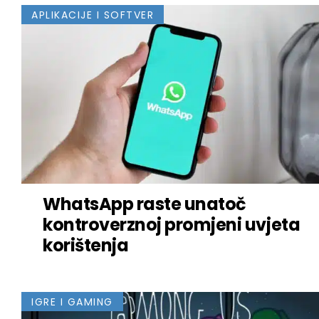
APLIKACIJE I SOFTVER
WhatsApp raste unatoč
kontroverznoj promjeni uvjeta
korištenja
IGRE I GAMING