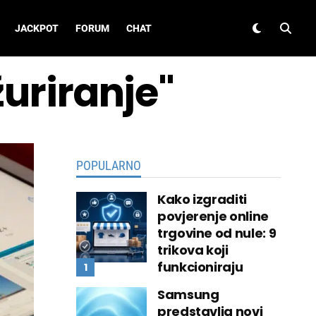
JACKPOT
FORUM
CHAT
žuriranje"
POPULARNO
Kako izgraditi
povjerenje online
trgovine od nule: 9
trikova koji
funkcioniraju
Samsung
predstavlja novi