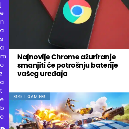
j
e
n
a
s
a
m
Najnovije Chrome ažuriranje
smanjiti će potrošnju baterije
o
vašeg uređaja
z
a
t
IGRE I GAMING
e
b
e