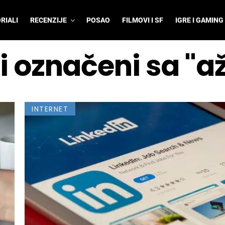
RIALI
RECENZIJE
POSAO
FILMOVI I SF
IGRE I GAMING
i označeni sa "a
INTERNET