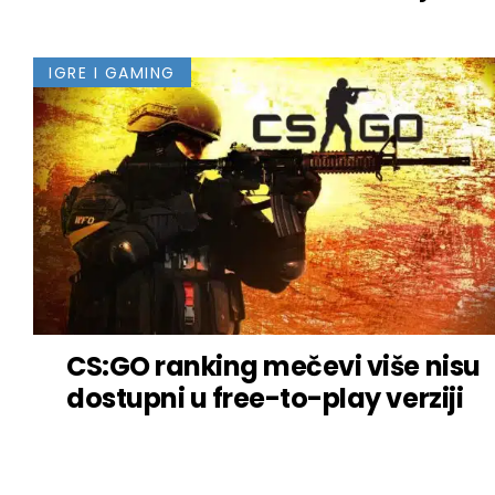
IGRE I GAMING
CS:GO ranking mečevi više nisu
dostupni u free-to-play verziji