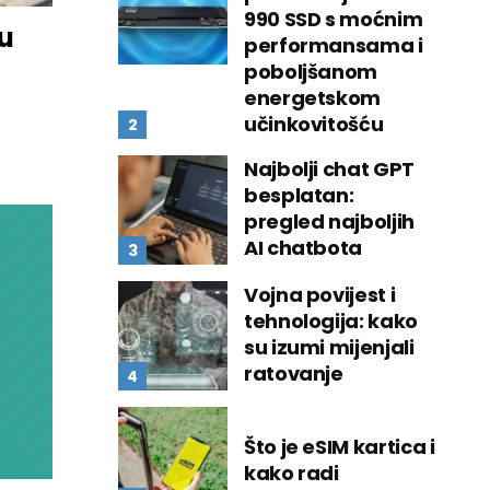
990 SSD s moćnim
u
performansama i
poboljšanom
energetskom
učinkovitošću
Najbolji chat GPT
besplatan:
pregled najboljih
AI chatbota
Vojna povijest i
tehnologija: kako
su izumi mijenjali
ratovanje
Što je eSIM kartica i
kako radi