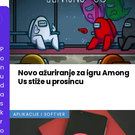
P
o
n
Novo ažuriranje za igru Among
u
Us stiže u prosincu
d
a
s
k
APLIKACIJE I SOFTVER
r
o