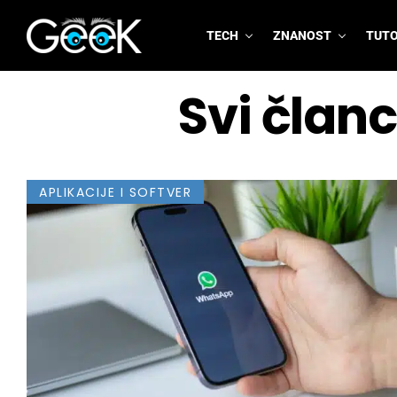
TECH
ZNANOST
TUTO
GeeK.hr
Svi članc
APLIKACIJE I SOFTVER