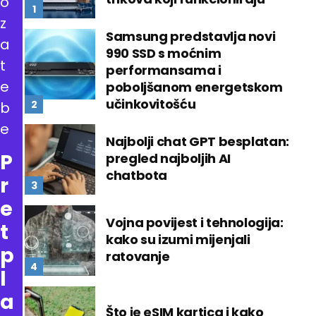
o
z
Samsung predstavlja novi
a
990 SSD s moćnim
t
performansama i
e
poboljšanom energetskom
učinkovitošću
b
e
Najbolji chat GPT besplatan:
P
pregled najboljih AI
chatbota
r
e
Vojna povijest i tehnologija:
t
kako su izumi mijenjali
p
ratovanje
l
a
Što je eSIM kartica i kako