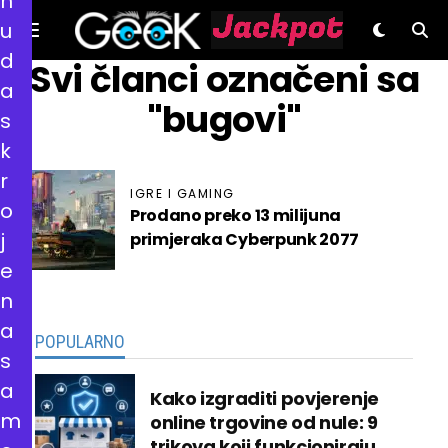
n
u
d
GeeK.hr
Svi članci označeni sa
a
"bugovi"
s
k
r
IGRE I GAMING
o
Prodano preko 13 milijuna
j
primjeraka Cyberpunk 2077
e
n
a
POPULARNO
s
a
Kako izgraditi povjerenje
m
online trgovine od nule: 9
trikova koji funkcioniraju