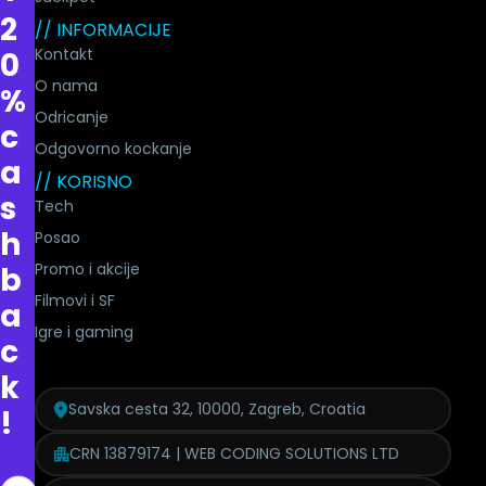
2
// INFORMACIJE
Kontakt
0
O nama
%
Odricanje
c
Odgovorno kockanje
a
// KORISNO
s
Tech
h
Posao
Promo i akcije
b
Filmovi i SF
a
Igre i gaming
c
k
Savska cesta 32, 10000, Zagreb, Croatia
!
CRN 13879174 | WEB CODING SOLUTIONS LTD