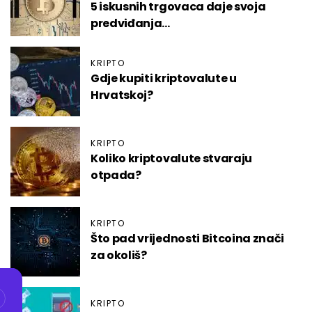
5 iskusnih trgovaca daje svoja
predviđanja…
KRIPTO
Gdje kupiti kriptovalute u
Hrvatskoj?
KRIPTO
Koliko kriptovalute stvaraju
otpada?
KRIPTO
Što pad vrijednosti Bitcoina znači
za okoliš?
KRIPTO