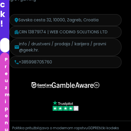
c
k
Savska cesta 32, 10000, Zagreb, Croatia
!
CRN 13879174 | WEB CODING SOLUTIONS LTD
info / drustveni / prodaja / karijera / pravni
@geek.hr.
P
+385998705760
r
e
u
z
m
i
p
o
n
Politika pritužbi
Izjava o modernom ropstvu
GDPR
Etički kodeks
u