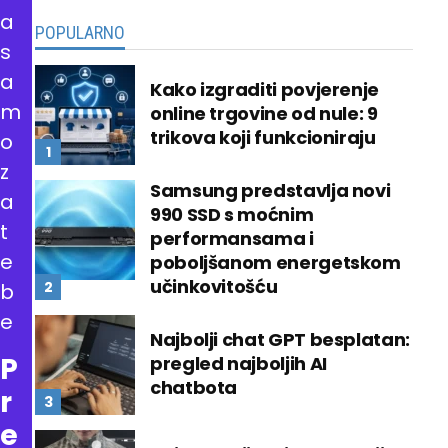
a
POPULARNO
s
a
Kako izgraditi povjerenje
m
online trgovine od nule: 9
trikova koji funkcioniraju
o
z
Samsung predstavlja novi
a
990 SSD s moćnim
t
performansama i
e
poboljšanom energetskom
učinkovitošću
b
e
Najbolji chat GPT besplatan:
P
pregled najboljih AI
chatbota
r
e