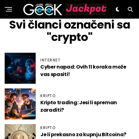
GeeK.hr
Svi članci označeni sa
"crypto"
INTERNET
Cyber napad: Ovih 11 koraka može
vas spasiti!
KRIPTO
Kripto trading: Jesi li spreman
zaraditi?
KRIPTO
Je li prekasno za kupnju Bitcoina?