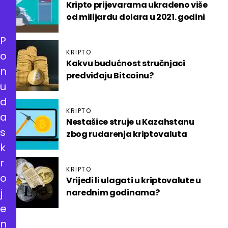
Kripto prijevarama ukradeno više
od milijardu dolara u 2021. godini
P
KRIPTO
o
Kakvu budućnost stručnjaci
n
predviđaju Bitcoinu?
u
d
KRIPTO
a
Nestašice struje u Kazahstanu
s
zbog rudarenja kriptovaluta
k
r
KRIPTO
o
Vrijedi li ulagati u kriptovalute u
j
narednim godinama?
e
n