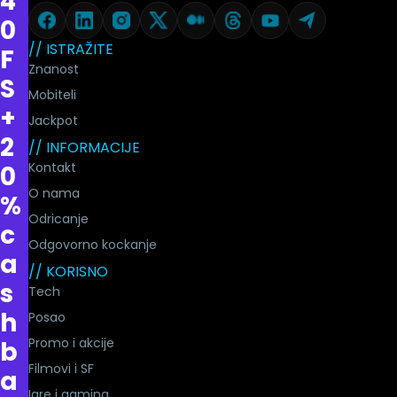
4
0
// ISTRAŽITE
F
Znanost
S
Mobiteli
+
Jackpot
2
// INFORMACIJE
Kontakt
0
O nama
%
Odricanje
c
Odgovorno kockanje
a
// KORISNO
s
Tech
h
Posao
Promo i akcije
b
Filmovi i SF
a
Igre i gaming