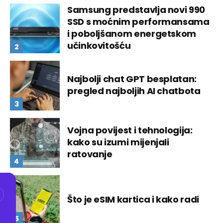
Samsung predstavlja novi 990
SSD s moćnim performansama
i poboljšanom energetskom
učinkovitošću
Najbolji chat GPT besplatan:
pregled najboljih AI chatbota
Vojna povijest i tehnologija:
kako su izumi mijenjali
ratovanje
Što je eSIM kartica i kako radi