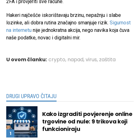
2FA i provjeriti sve račune.
Hakeri najčešće iskorištavaju brzinu, nepažnju i slabe
lozinke, ali dobra rutina značajno smanjuje rizik.
Sigurnost
na internetu
nije jednokratna akcija, nego navika koja čuva
naše podatke, novac i digitalni mir.
U ovom članku:
crypto
,
napad
,
virus
,
zaštita
DRUGI UPRAVO ČITAJU
Kako izgraditi povjerenje online
trgovine od nule: 9 trikova koji
funkcioniraju