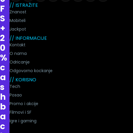
// ISTRAŽITE
F
Znanost
S
Mobiteli
+
Jackpot
2
// INFORMACIJE
Kontakt
0
O nama
%
Odricanje
c
Odgovorno kockanje
a
// KORISNO
s
Tech
h
Posao
Promo i akcije
b
Filmovi i SF
a
Igre i gaming
c