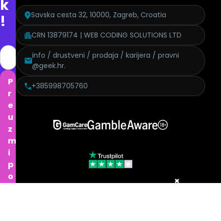
k
Savska cesta 32, 10000, Zagreb, Croatia
!
CRN 13879174 | WEB CODING SOLUTIONS LTD
info / drustveni / prodaja / karijera / pravni
@geek.hr.
P
+385998705760
r
e
u
z
m
i
p
o
×
n
Politika pritužbi
Izjava o modernom ropstvu
GDPR
Etički kodeks
u
Politika kolačića
Urednička politika
Politika pristupačnosti
d
Uvjeti korištenja