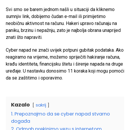
Svi smo se barem jednom našli u situaciji da kliknemo
sumnjiv link, dobijemo čudan e-mail ili primijetimo
neobičnu aktivnost na računu. Hakeri upravo računaju na
paniku, brzinu i nepažnju, zato je najbolja obrana unaprijed
znati što napraviti.
Cyber napad ne znači uvijek potpuni gubitak podataka. Ako
reagiramo na vrijeme, možemo spriječiti hakiranje računa,
krađu identiteta, financijsku štetu i širenje napada na druge
uređaje. U nastavku donosimo 11 koraka koji mogu pomoći
da se zaštitimo i oporavimo.
Kazalo
sakrij
1. Prepoznajmo da se cyber napad stvarno
događa
2. Odmah prekinimo vezu s internetom