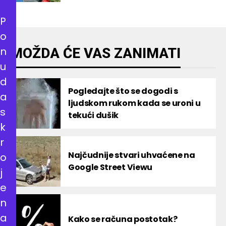
P
o
n
MOŽDA ĆE VAS ZANIMATI
u
d
Pogledajte što se dogodi s
a
ljudskom rukom kada se uroni u
s
tekući dušik
k
r
Najčudnije stvari uhvaćene na
o
Google Street Viewu
j
e
n
a
Kako se računa postotak?