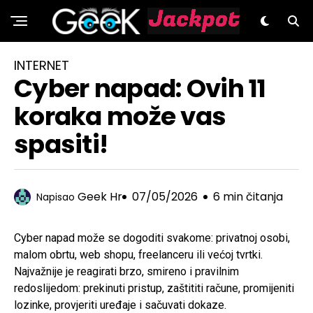
GeeK.hr
INTERNET
Cyber napad: Ovih 11
koraka može vas
spasiti!
Geek Hr
07/05/2026
6 min čitanja
Napisao
Cyber napad može se dogoditi svakome: privatnoj osobi,
malom obrtu, web shopu, freelanceru ili većoj tvrtki.
Najvažnije je reagirati brzo, smireno i pravilnim
redoslijedom: prekinuti pristup, zaštititi račune, promijeniti
lozinke, provjeriti uređaje i sačuvati dokaze.