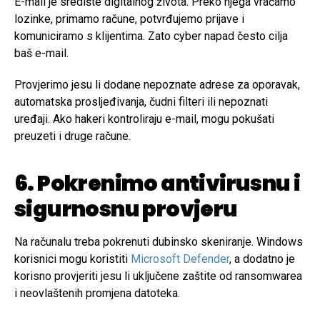
E-mail je središte digitalnog života. Preko njega vraćamo
lozinke, primamo račune, potvrđujemo prijave i
komuniciramo s klijentima. Zato cyber napad često cilja
baš e-mail.
Provjerimo jesu li dodane nepoznate adrese za oporavak,
automatska prosljeđivanja, čudni filteri ili nepoznati
uređaji. Ako hakeri kontroliraju e-mail, mogu pokušati
preuzeti i druge račune.
6. Pokrenimo antivirusnu i
sigurnosnu provjeru
Na računalu treba pokrenuti dubinsko skeniranje. Windows
korisnici mogu koristiti
Microsoft Defender
, a dodatno je
korisno provjeriti jesu li uključene zaštite od ransomwarea
i neovlaštenih promjena datoteka.