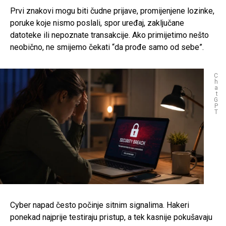
Prvi znakovi mogu biti čudne prijave, promijenjene lozinke,
poruke koje nismo poslali, spor uređaj, zaključane
datoteke ili nepoznate transakcije. Ako primijetimo nešto
neobično, ne smijemo čekati “da prođe samo od sebe”.
C
h
a
t
G
P
T
Cyber napad često počinje sitnim signalima. Hakeri
ponekad najprije testiraju pristup, a tek kasnije pokušavaju