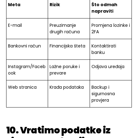
Meta
Rizik
Što odmah
napraviti
E-mail
Preuzimanje
Promjena lozinke i
drugih računa
2FA
Bankovni račun
Financijska šteta
Kontaktirati
banku
Instagram/Faceb
Lažne poruke i
Odjava uređaja
ook
prevare
Web stranica
Krađa podataka
Backup i
sigurnosna
provjera
10. Vratimo podatke iz