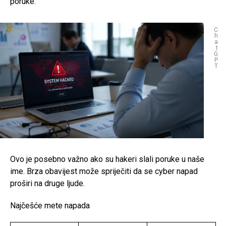
poruke.
C
h
a
t
G
P
T
Ovo je posebno važno ako su hakeri slali poruke u naše
ime. Brza obavijest može spriječiti da se cyber napad
proširi na druge ljude.
Najčešće mete napada