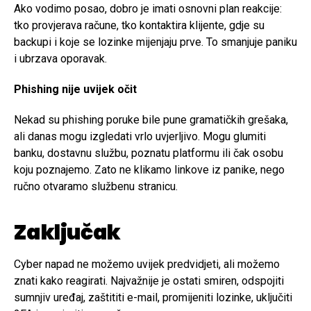
Ako vodimo posao, dobro je imati osnovni plan reakcije:
tko provjerava račune, tko kontaktira klijente, gdje su
backupi i koje se lozinke mijenjaju prve. To smanjuje paniku
i ubrzava oporavak.
Phishing nije uvijek očit
Nekad su phishing poruke bile pune gramatičkih grešaka,
ali danas mogu izgledati vrlo uvjerljivo. Mogu glumiti
banku, dostavnu službu, poznatu platformu ili čak osobu
koju poznajemo. Zato ne klikamo linkove iz panike, nego
ručno otvaramo službenu stranicu.
Zaključak
Cyber napad ne možemo uvijek predvidjeti, ali možemo
znati kako reagirati. Najvažnije je ostati smiren, odspojiti
sumnjiv uređaj, zaštititi e-mail, promijeniti lozinke, uključiti