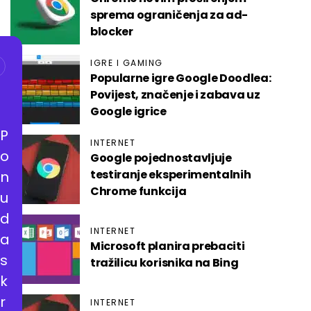
sprema ograničenja za ad-
blocker
IGRE I GAMING
Popularne igre Google Doodlea:
Povijest, značenje i zabava uz
Google igrice
P
INTERNET
o
Google pojednostavljuje
testiranje eksperimentalnih
n
Chrome funkcija
u
d
INTERNET
a
Microsoft planira prebaciti
s
tražilicu korisnika na Bing
k
r
INTERNET