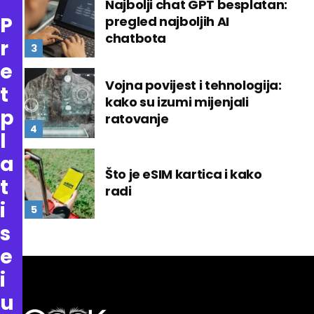
Najbolji chat GPT besplatan:
P
pregled najboljih AI
chatbota
r
e
Vojna povijest i tehnologija:
t
kako su izumi mijenjali
p
ratovanje
l
a
Što je eSIM kartica i kako
t
radi
i
s
e
i
u