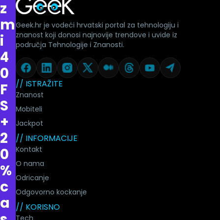
z
m
Geek.hr je vodeći hrvatski portal za tehnologiju i
znanost koji donosi najnovije trendove i uvide iz
i
područja Tehnologije i Znanosti.
4
0
// ISTRAŽITE
F
Znanost
S
Mobiteli
+
Jackpot
2
// INFORMACIJE
Kontakt
0
O nama
%
Odricanje
c
Odgovorno kockanje
a
// KORISNO
s
Tech