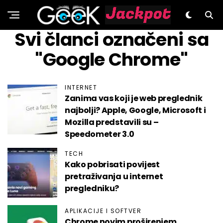
GeeK.hr
Svi članci označeni sa
"Google Chrome"
INTERNET
Zanima vas koji je web preglednik
najbolji? Apple, Google, Microsoft i
Mozilla predstavili su –
Speedometer 3.0
TECH
Kako pobrisati povijest
pretraživanja u internet
pregledniku?
APLIKACIJE I SOFTVER
Chrome novim proširenjem