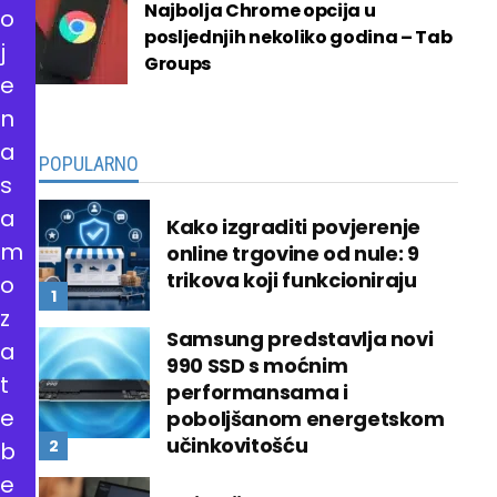
Najbolja Chrome opcija u
o
posljednjih nekoliko godina – Tab
j
Groups
e
n
a
POPULARNO
s
a
Kako izgraditi povjerenje
m
online trgovine od nule: 9
trikova koji funkcioniraju
o
z
Samsung predstavlja novi
a
990 SSD s moćnim
t
performansama i
e
poboljšanom energetskom
učinkovitošću
b
e