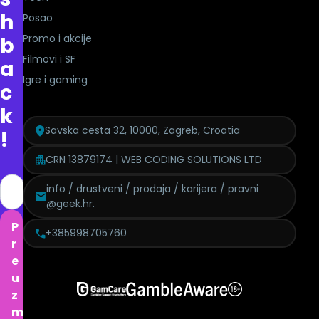
h
Posao
Promo i akcije
b
Filmovi i SF
a
Igre i gaming
c
k
Savska cesta 32, 10000, Zagreb, Croatia
!
CRN 13879174 | WEB CODING SOLUTIONS LTD
info / drustveni / prodaja / karijera / pravni
@geek.hr.
P
+385998705760
r
e
u
z
m