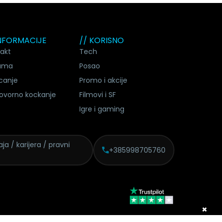
INFORMACIJE
// KORISNO
akt
Tech
ama
Posao
canje
Promo i akcije
ovorno kockanje
Filmovi i SF
Igre i gaming
ja / karijera / pravni
+385998705760
×