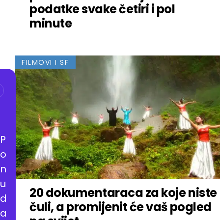
podatke svake četiri i pol
minute
FILMOVI I SF
P
o
n
u
20 dokumentaraca za koje niste
d
čuli, a promijenit će vaš pogled
a