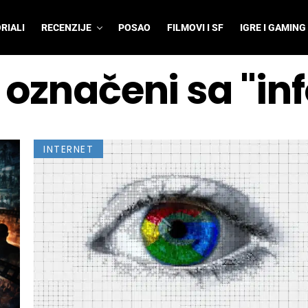
RIALI
RECENZIJE
POSAO
FILMOVI I SF
IGRE I GAMING
i označeni sa "in
INTERNET