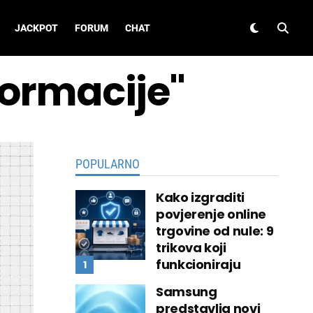
JACKPOT
FORUM
CHAT
formacije"
POPULARNO
Kako izgraditi
povjerenje online
trgovine od nule: 9
trikova koji
funkcioniraju
Samsung
predstavlja novi