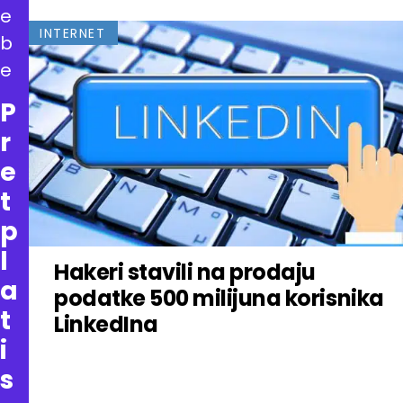
e
INTERNET
b
e
P
r
e
t
p
l
Hakeri stavili na prodaju
a
podatke 500 milijuna korisnika
t
LinkedIna
i
s