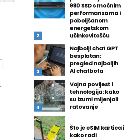
990 SSD s moćnim
performansama i
poboljšanom
energetskom
učinkovitošću
Najbolji chat GPT
besplatan:
pregled najboljih
AI chatbota
Vojna povijest i
tehnologija: kako
su izumi mijenjali
ratovanje
Što je eSIM kartica i
kako radi