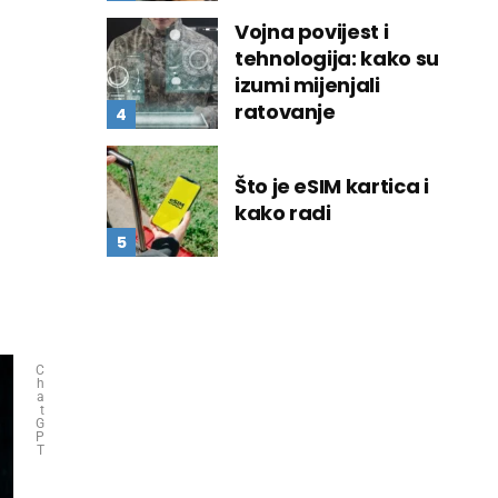
Vojna povijest i
tehnologija: kako su
izumi mijenjali
ratovanje
Što je eSIM kartica i
kako radi
C
h
a
t
G
P
T