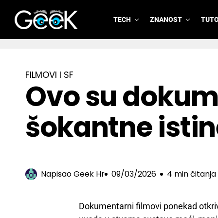
TECH
ZNANOST
TUTO
GeeK.hr
FILMOVI I SF
Ovo su dokumen
šokantne istin
Napisao
Geek Hr
09/03/2026
4 min čitanja
Dokumentarni filmovi ponekad otkrivaj