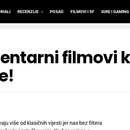
RIALI
RECENZIJE
POSAO
FILMOVI I SF
IGRE I GAMING
tarni filmovi ko
e!
u više od klasičnih vijesti jer nas bez filtera