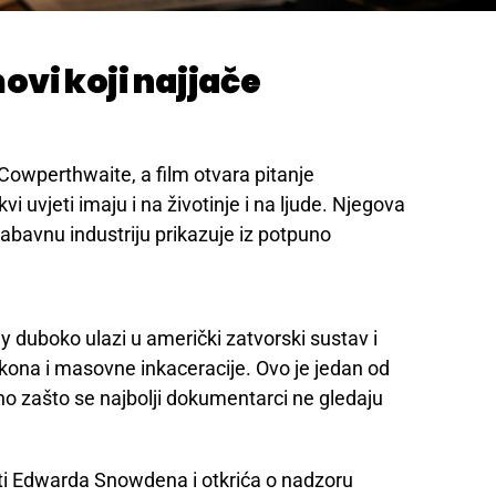
vi koji najjače
u
 Cowperthwaite, a film otvara pitanje
vi uvjeti imaju i na životinje i na ljude. Njegova
abavnu industriju prikazuje iz potpuno
 duboko ulazi u američki zatvorski sustav i
kona i masovne inkaceracije. Ovo je jedan od
no zašto se najbolji dokumentarci ne gledaju
ti Edwarda Snowdena i otkrića o nadzoru