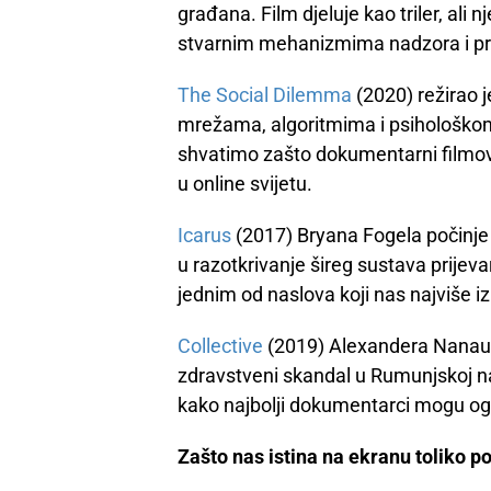
građana. Film djeluje kao triler, ali 
stvarnim mehanizmima nadzora i pri
The Social Dilemma
(2020) režirao j
mrežama, algoritmima i psihološkom u
shvatimo zašto dokumentarni filmovi
u online svijetu.
Icarus
(2017) Bryana Fogela počinje 
u razotkrivanje šireg sustava prijeva
jednim od naslova koji nas najviše 
Collective
(2019) Alexandera Nanaua 
zdravstveni skandal u Rumunjskoj na
kako najbolji dokumentarci mogu ogo
Zašto nas istina na ekranu toliko 