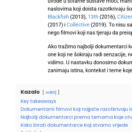
uvode u stvarne sustave moći, mani
naslovima koji doista razotkrivaju 
Blackfish
(2013),
13th
(2016),
Citize
(2017) i
Collective
(2019). To nisu s
nego filmovi koji nas tjeraju da preis
Ako tražimo najbolji dokumentarci ko
one koji ne šokiraju radi senzacije, 
vidimo. U nastavku donosimo dokume
zanimaju istina, kontekst i teme koj
Kazalo
sakrij
Key takeaways
Dokumentarni filmovi koji najjače razotkrivaju i
Najbolji dokumentarci prema temama koje otv
Kako birati dokumentarce koji stvarno vrijede