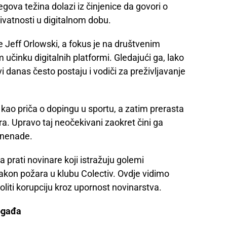
njegova težina dolazi iz činjenice da govori o
vatnosti u digitalnom dobu.
e Jeff Orlowski, a fokus je na društvenim
činku digitalnih platformi. Gledajući ga, lako
 danas često postaju i vodiči za preživljavanje
kao priča o dopingu u sportu, a zatim prerasta
ra. Upravo taj neočekivani zaokret čini ga
iznenade.
prati novinare koji istražuju golemi
kon požara u klubu Colectiv. Ovdje vidimo
liti korupciju kroz upornost novinarstva.
pogađa