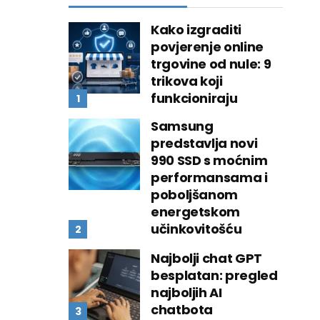
Kako izgraditi
povjerenje online
trgovine od nule: 9
trikova koji
funkcioniraju
Samsung
predstavlja novi
990 SSD s moćnim
performansama i
poboljšanom
energetskom
učinkovitošću
Najbolji chat GPT
besplatan: pregled
najboljih AI
chatbota