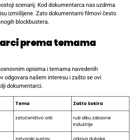
postoji scenarij. Kod dokumentarca nas uzdrma
isu izmišljene. Zato dokumentarni filmovi često
 mnogih blockbustera.
tarci prema temama
a osnovnim opisima i temama navedenih
ov odgovara našem interesu i zašto se ovi
olji dokumentarci.
Tema
Zašto šokira
zatočeništvo orki
ruši sliku zabavne
industrije
zatvorski sustav
otkriva duboke