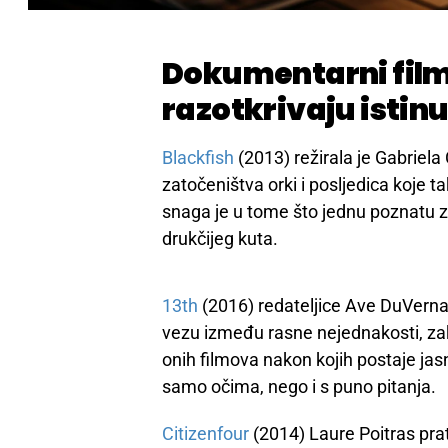
Dokumentarni filmo
razotkrivaju istin
Blackfish
(2013) režirala je Gabriela
zatočeništva orki i posljedica koje tak
snaga je u tome što jednu poznatu z
drukčijeg kuta.
13th
(2016) redateljice Ave DuVernay
vezu između rasne nejednakosti, za
onih filmova nakon kojih postaje jas
samo očima, nego i s puno pitanja.
Citizenfour
(2014) Laure Poitras pra