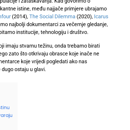
pulacije i zataškavanja. Kad govorimo o
šokantne istine, među najjače primjere ubrajamo
nfour
(2014),
The Social Dilemma
(2020),
Icarus
amo najbolji dokumentarci za večernje gledanje,
pitamo institucije, tehnologiju i društvo.
ji imaju stvarnu težinu, onda trebamo birati
nego zato što otkrivaju obrasce koje inače ne
ntarce koje vrijedi pogledati ako nas
e dugo ostaju u glavi.
stinu
araju