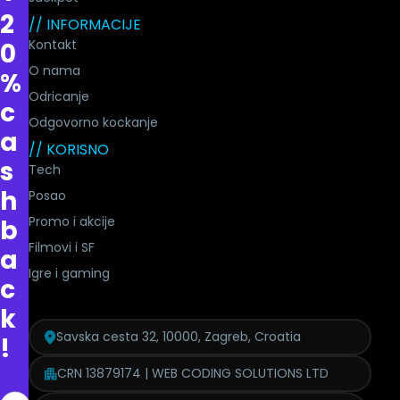
2
// INFORMACIJE
Kontakt
0
O nama
%
Odricanje
c
Odgovorno kockanje
a
// KORISNO
s
Tech
h
Posao
Promo i akcije
b
Filmovi i SF
a
Igre i gaming
c
k
Savska cesta 32, 10000, Zagreb, Croatia
!
CRN 13879174 | WEB CODING SOLUTIONS LTD