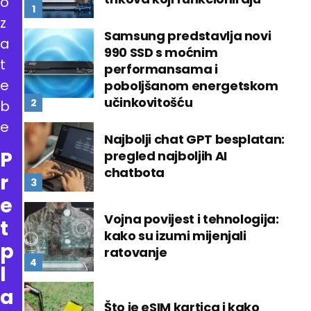
o
z
Samsung predstavlja novi
a
990 SSD s moćnim
t
performansama i
e
poboljšanom energetskom
učinkovitošću
b
e
Najbolji chat GPT besplatan:
P
pregled najboljih AI
chatbota
r
e
Vojna povijest i tehnologija:
t
kako su izumi mijenjali
p
ratovanje
l
a
Što je eSIM kartica i kako