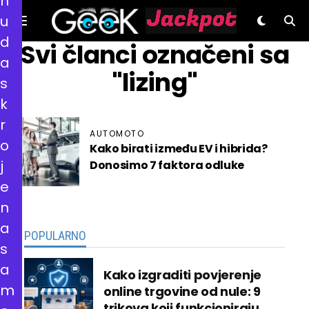
n
u
d
GeeK.hr
Svi članci označeni sa
a
"lizing"
s
k
r
AUTOMOTO
o
Kako birati između EV i hibrida?
j
Donosimo 7 faktora odluke
e
n
a
POPULARNO
s
a
Kako izgraditi povjerenje
m
online trgovine od nule: 9
trikova koji funkcioniraju