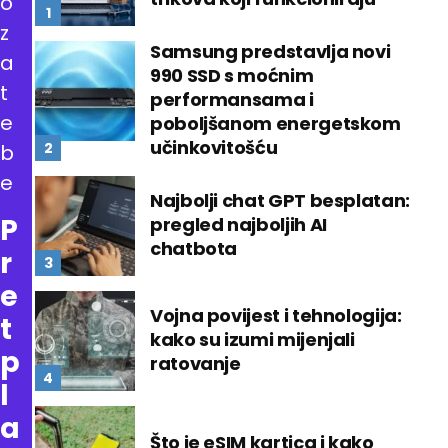
o
z
Samsung predstavlja novi
a
990 SSD s moćnim
t
performansama i
e
poboljšanom energetskom
učinkovitošću
b
e
Najbolji chat GPT besplatan:
P
pregled najboljih AI
chatbota
r
e
Vojna povijest i tehnologija:
t
kako su izumi mijenjali
p
ratovanje
l
a
Što je eSIM kartica i kako