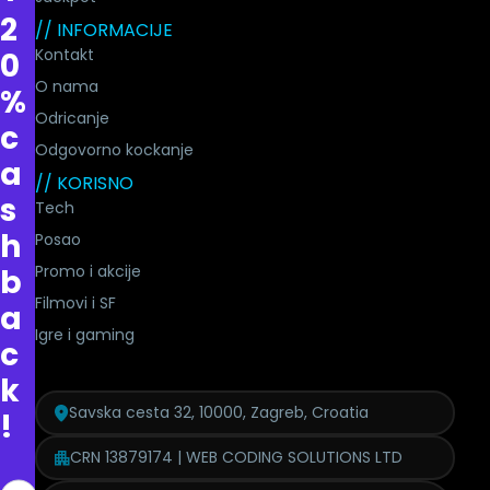
2
// INFORMACIJE
Kontakt
0
O nama
%
Odricanje
c
Odgovorno kockanje
a
// KORISNO
s
Tech
h
Posao
Promo i akcije
b
Filmovi i SF
a
Igre i gaming
c
k
Savska cesta 32, 10000, Zagreb, Croatia
!
CRN 13879174 | WEB CODING SOLUTIONS LTD