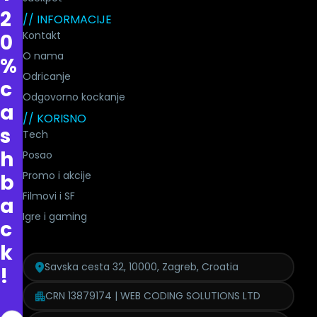
2
// INFORMACIJE
Kontakt
0
O nama
%
Odricanje
c
Odgovorno kockanje
a
// KORISNO
s
Tech
h
Posao
Promo i akcije
b
Filmovi i SF
a
Igre i gaming
c
k
Savska cesta 32, 10000, Zagreb, Croatia
!
CRN 13879174 | WEB CODING SOLUTIONS LTD