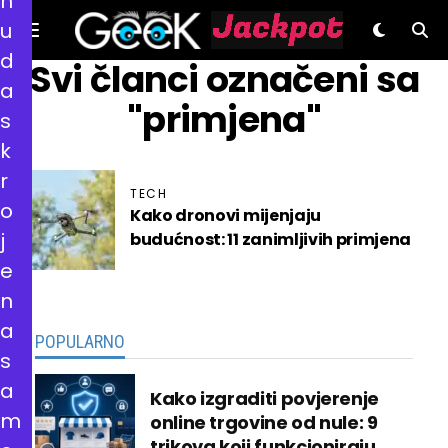
n
u
d
GeeK.hr
Svi članci označeni sa
a
"primjena"
s
k
r
TECH
o
Kako dronovi mijenjaju
j
budućnost: 11 zanimljivih primjena
e
n
a
POPULARNO
s
a
Kako izgraditi povjerenje
m
online trgovine od nule: 9
trikova koji funkcioniraju