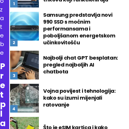
o
z
Samsung predstavlja novi
a
990 SSD s moćnim
t
performansama i
e
poboljšanom energetskom
učinkovitošću
b
e
Najbolji chat GPT besplatan:
P
pregled najboljih AI
chatbota
r
e
Vojna povijest i tehnologija:
t
kako su izumi mijenjali
p
ratovanje
l
a
Što je eSIM kartica i kako