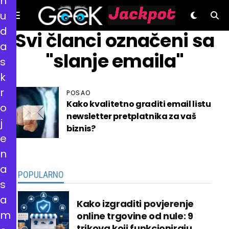
n
u
d
GeeK.hr
Svi članci označeni sa
a
"slanje emaila"
s
k
r
POSAO
Kako kvalitetno graditi email listu
o
newsletter pretplatnika za vaš
j
biznis?
e
n
a
POPULARNO
s
a
Kako izgraditi povjerenje
m
online trgovine od nule: 9
trikova koji funkcioniraju