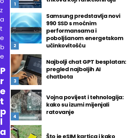
o
z
Samsung predstavlja novi
a
990 SSD s moćnim
t
performansama i
e
poboljšanom energetskom
učinkovitošću
b
e
Najbolji chat GPT besplatan:
P
pregled najboljih AI
chatbota
r
e
Vojna povijest i tehnologija:
t
kako su izumi mijenjali
p
ratovanje
l
a
Što je eSIM kartica i kako