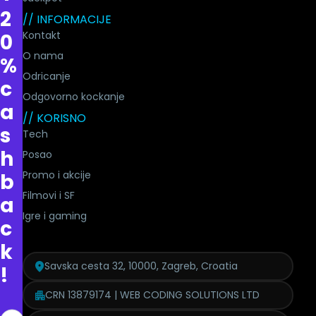
2
// INFORMACIJE
Kontakt
0
O nama
%
Odricanje
c
Odgovorno kockanje
a
// KORISNO
s
Tech
h
Posao
Promo i akcije
b
Filmovi i SF
a
Igre i gaming
c
k
Savska cesta 32, 10000, Zagreb, Croatia
!
CRN 13879174 | WEB CODING SOLUTIONS LTD