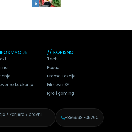
INFORMACIJE
// KORISNO
akt
Tech
ama
Posao
canje
Promo i akcije
ovorno kockanje
Filmovi i SF
Igre i gaming
ja / karijera / pravni
+385998705760