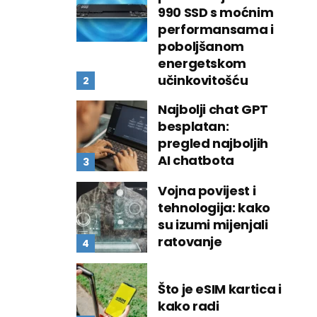
990 SSD s moćnim
performansama i
poboljšanom
energetskom
učinkovitošću
Najbolji chat GPT
besplatan:
pregled najboljih
AI chatbota
Vojna povijest i
tehnologija: kako
su izumi mijenjali
ratovanje
Što je eSIM kartica i
kako radi