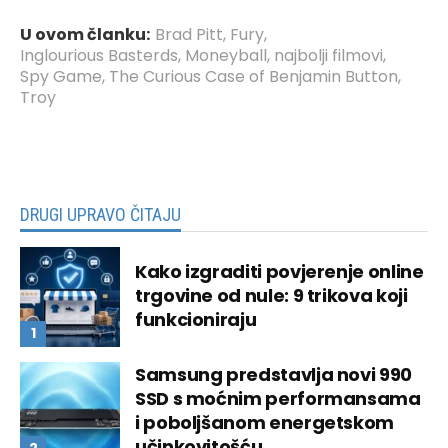
U ovom članku:
Brad Pitt
,
Fury
,
Inglourious Basterds
,
Moneyball
,
najbolji filmovi
,
Spy Game
,
The Curious Case of Benjamin Button
,
Troy
DRUGI UPRAVO ČITAJU
Kako izgraditi povjerenje online
trgovine od nule: 9 trikova koji
funkcioniraju
Samsung predstavlja novi 990
SSD s moćnim performansama
i poboljšanom energetskom
učinkovitošću