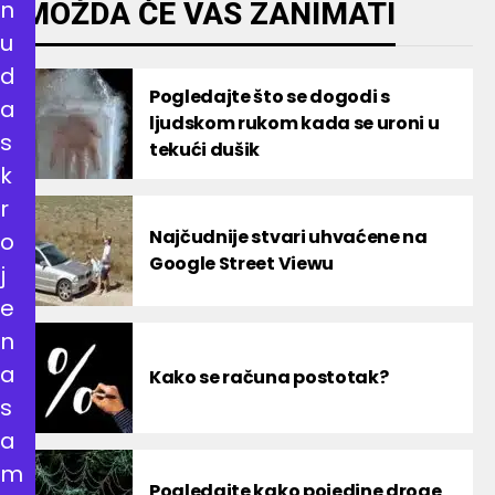
n
MOŽDA ĆE VAS ZANIMATI
u
d
Pogledajte što se dogodi s
a
ljudskom rukom kada se uroni u
s
tekući dušik
k
r
Najčudnije stvari uhvaćene na
o
Google Street Viewu
j
e
n
a
Kako se računa postotak?
s
a
m
Pogledajte kako pojedine droge