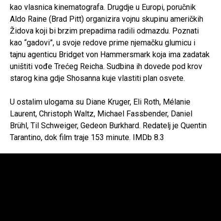
kao vlasnica kinematografa. Drugdje u Europi, poručnik
Aldo Raine (Brad Pitt) organizira vojnu skupinu američkih
Židova koji bi brzim prepadima radili odmazdu. Poznati
kao “gadovi”, u svoje redove prime njemačku glumicu i
tajnu agenticu Bridget von Hammersmark koja ima zadatak
uništiti vođe Trećeg Reicha. Sudbina ih dovede pod krov
starog kina gdje Shosanna kuje vlastiti plan osvete.
U ostalim ulogama su Diane Kruger, Eli Roth, Mélanie
Laurent, Christoph Waltz, Michael Fassbender, Daniel
Brühl, Til Schweiger, Gedeon Burkhard. Redatelj je Quentin
Tarantino, dok film traje 153 minute. IMDb 8.3