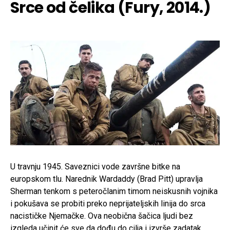
Srce od čelika (Fury, 2014.)
U travnju 1945. Saveznici vode završne bitke na
europskom tlu. Narednik Wardaddy (Brad Pitt) upravlja
Sherman tenkom s peteročlanim timom neiskusnih vojnika
i pokušava se probiti preko neprijateljskih linija do srca
nacističke Njemačke. Ova neobična šačica ljudi bez
izgleda učinit će sve da dođu do cilja i izvrše zadatak.