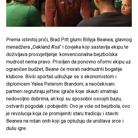
Prema istinitoj priči, Brad Pitt glumi Billyja Beanea, glavnog
menadžera „Oakland A'sa“ i čovjeka koji sastavlja ekipu te
doživljava prosvjetljenje: konvencionalna bejzbolska
mudrost nema pravo. Prisiljen da ponovno oformi ekipu uz
ograničen budžet, Beane će morati nadmudriti bogatije
klubove. Bivši sportaš udružuje se s ekonomistom i
diplomcem Yalea Peterom Brandom, a neočekivani
partneri regrutiraju jeftine igrače koje skauti smatraju
nedovoljno dobrima, ali koji su sposobni osvojiti bazu,
ostvariti pogodak i pobijediti. Ovo je više od bejzbola, ovo
je revolucija koja će promijeniti staru tradiciju i staviti
Beanea na nišan onih koji ga optužuju da uništava srce i
dušu igre.