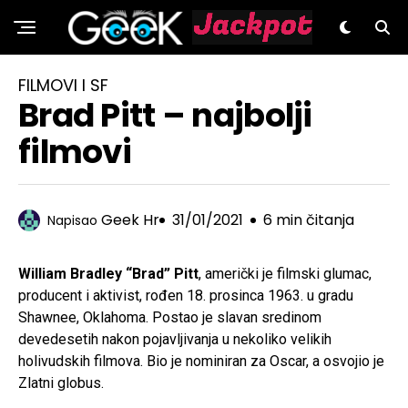
GeeK.hr
FILMOVI I SF
Brad Pitt – najbolji
filmovi
Geek Hr
31/01/2021
6 min čitanja
Napisao
William Bradley “Brad” Pitt
, američki je filmski glumac,
producent i aktivist, rođen 18. prosinca 1963. u gradu
Shawnee, Oklahoma. Postao je slavan sredinom
devedesetih nakon pojavljivanja u nekoliko velikih
holivudskih filmova. Bio je nominiran za Oscar, a osvojio je
Zlatni globus.