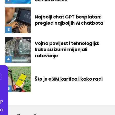
Najbolji chat GPT besplatan:
pregled najboljih AI chatbota
Vojna povijest i tehnologija:
kako su izumi mijenjali
ratovanje
Što je eSIM kartica i kako radi
P
o