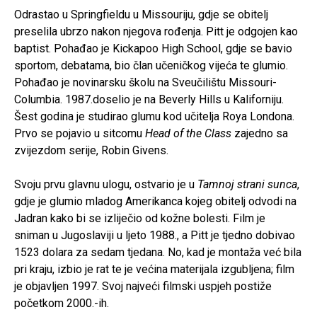
Odrastao u Springfieldu u Missouriju, gdje se obitelj
preselila ubrzo nakon njegova rođenja. Pitt je odgojen kao
baptist. Pohađao je Kickapoo High School, gdje se bavio
sportom, debatama, bio član učeničkog vijeća te glumio.
Pohađao je novinarsku školu na Sveučilištu Missouri-
Columbia. 1987.doselio je na Beverly Hills u Kaliforniju.
Šest godina je studirao glumu kod učitelja Roya Londona.
Prvo se pojavio u sitcomu
Head of the Class
zajedno sa
zvijezdom serije, Robin Givens.
Svoju prvu glavnu ulogu, ostvario je u
Tamnoj strani sunca
,
gdje je glumio mladog Amerikanca kojeg obitelj odvodi na
Jadran kako bi se izliječio od kožne bolesti. Film je
sniman u Jugoslaviji u ljeto 1988., a Pitt je tjedno dobivao
1523 dolara za sedam tjedana. No, kad je montaža već bila
pri kraju, izbio je rat te je većina materijala izgubljena; film
je objavljen 1997. Svoj najveći filmski uspjeh postiže
početkom 2000.-ih.