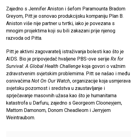
Zajedno s Jennifer Aniston i šefom Paramounta Bradom
Greyom, Pitt je osnovao produkcijsku kompaniju Plan B.
Aniston više nije partner u tvrtki, iako je povezana s
mnogim projektima koji su bili zakazani prije njenog
razvoda od Pitta.
Pitt je aktivni zagovaratelj istraživanja bolesti kao što je
AIDS. Bio je pripovjedač hvaljene PBS-ove serije
Rx for
Survival: A Global Health Challenge
koja govori o važnim
zdravstvenim svjetskim problemima. Pitt se našao i među
osnivačima
Not On Our Watch
, organizacije koja usmjerava
svjetsku pozornost i sredstva u zaustavljanje i
sprječavanje masovnih užasa kao što je humanitarna
katastrofa u Darfuru, zajedno s Georgeom Clooneyjem,
Mattom Damonom, Donom Cheadleom i Jerryjem
Weintraubom.