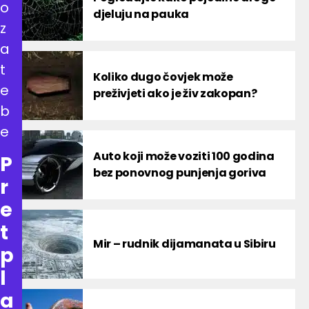
o
djeluju na pauka
z
a
t
Koliko dugo čovjek može
e
preživjeti ako je živ zakopan?
b
e
Auto koji može voziti 100 godina
P
bez ponovnog punjenja goriva
r
e
t
Mir – rudnik dijamanata u Sibiru
p
l
a