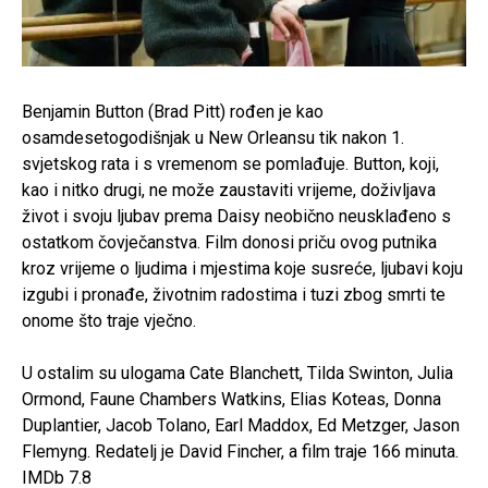
Benjamin Button (Brad Pitt) rođen je kao
osamdesetogodišnjak u New Orleansu tik nakon 1.
svjetskog rata i s vremenom se pomlađuje. Button, koji,
kao i nitko drugi, ne može zaustaviti vrijeme, doživljava
život i svoju ljubav prema Daisy neobično neusklađeno s
ostatkom čovječanstva. Film donosi priču ovog putnika
kroz vrijeme o ljudima i mjestima koje susreće, ljubavi koju
izgubi i pronađe, životnim radostima i tuzi zbog smrti te
onome što traje vječno.
U ostalim su ulogama Cate Blanchett, Tilda Swinton, Julia
Ormond, Faune Chambers Watkins, Elias Koteas, Donna
Duplantier, Jacob Tolano, Earl Maddox, Ed Metzger, Jason
Flemyng. Redatelj je David Fincher, a film traje 166 minuta.
IMDb 7.8