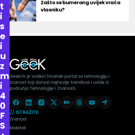
Zašto se bumerang uvijek vraća
t
vlasniku?
i
s
e
i
u
z
m
Geek.hr je vodeći hrvatski portal za tehnologiju i
znanost koji donosi najnovije trendove i uvide iz
i
područja Tehnologije i Znanosti.
4
0
// ISTRAŽITE
F
Znanost
S
Mobiteli