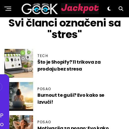
GeeK.hr
Svi članci označeni sa
"stres"
TECH
Što je Shopify? 11 trikova za
prodaju bez stresa
POSAO
Burnout te guši? Evo kako se
izvući!
P
POSAO
o
Motivacija za posao: Evo kako