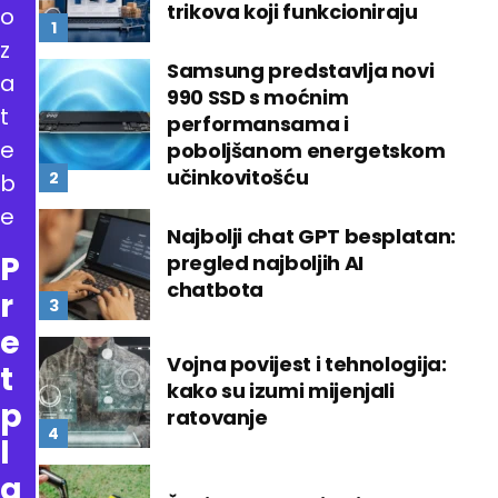
trikova koji funkcioniraju
o
z
Samsung predstavlja novi
a
990 SSD s moćnim
t
performansama i
e
poboljšanom energetskom
učinkovitošću
b
e
Najbolji chat GPT besplatan:
P
pregled najboljih AI
chatbota
r
e
Vojna povijest i tehnologija:
t
kako su izumi mijenjali
p
ratovanje
l
a