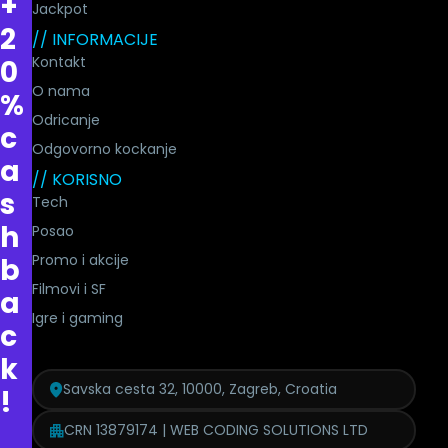
+
Jackpot
2
// INFORMACIJE
Kontakt
0
O nama
%
Odricanje
c
Odgovorno kockanje
a
// KORISNO
s
Tech
h
Posao
Promo i akcije
b
Filmovi i SF
a
Igre i gaming
c
k
Savska cesta 32, 10000, Zagreb, Croatia
!
CRN 13879174 | WEB CODING SOLUTIONS LTD