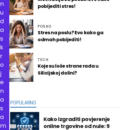
n
pobijediti stres!
u
d
POSAO
a
Stres na poslu? Evo kako ga
s
odmah pobijediti!
k
r
TECH
o
Koje su loše strane rada u
j
Silicijskoj dolini?
e
n
a
POPULARNO
s
a
Kako izgraditi povjerenje
m
online trgovine od nule: 9