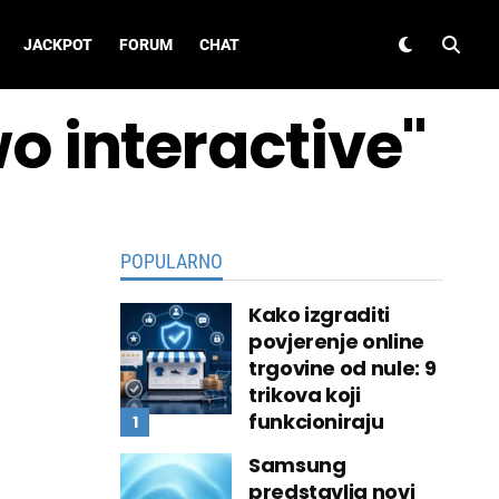
JACKPOT
FORUM
CHAT
wo interactive"
POPULARNO
Kako izgraditi
povjerenje online
trgovine od nule: 9
trikova koji
funkcioniraju
Samsung
predstavlja novi