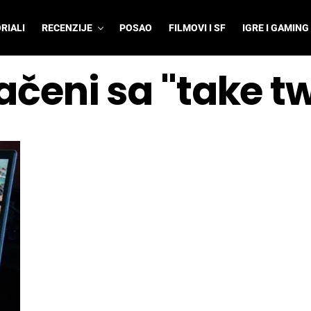
RIALI
RECENZIJE
POSAO
FILMOVI I SF
IGRE I GAMING
ačeni sa "take t