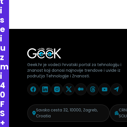
t
i
s
e
i
u
z
m
Geek.hr je vodeći hrvatski portal za tehnologiju i
znanost koji donosi najnovije trendove i uvide iz
i
područja Tehnologije i Znanosti.
4
0
F
Savska cesta 32, 10000, Zagreb,
CRN
S
Croatia
SOL
+