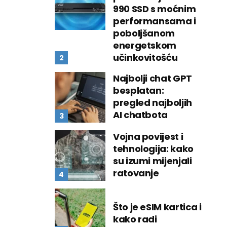
990 SSD s moćnim
performansama i
poboljšanom
energetskom
učinkovitošću
Najbolji chat GPT
besplatan:
pregled najboljih
AI chatbota
Vojna povijest i
tehnologija: kako
su izumi mijenjali
ratovanje
Što je eSIM kartica i
kako radi