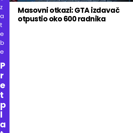
z
Masovni otkazi: GTA izdavač
a
otpustio oko 600 radnika
t
e
b
e
P
r
e
t
p
l
a