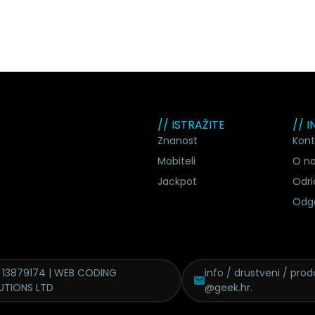
// ISTRAŽITE
// 
Znanost
Kont
Mobiteli
O n
Jackpot
Odri
Odg
 13879174 | WEB CODING
info / drustveni / proda
UTIONS LTD
@geek.hr.