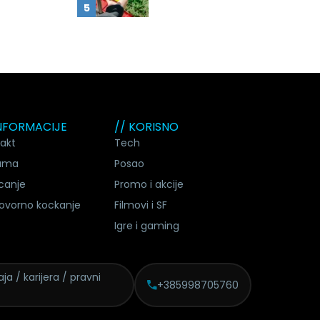
INFORMACIJE
// KORISNO
akt
Tech
ama
Posao
canje
Promo i akcije
ovorno kockanje
Filmovi i SF
Igre i gaming
ja / karijera / pravni
+385998705760