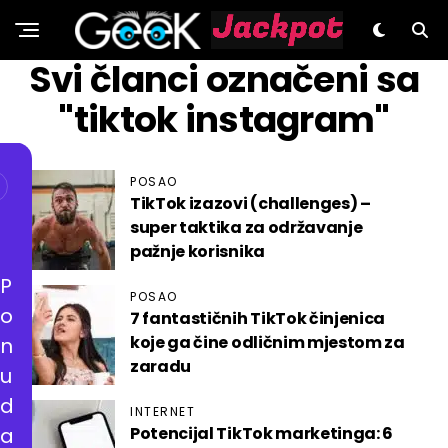
GeeK.hr
Svi članci označeni sa
"tiktok instagram"
POSAO
TikTok izazovi (challenges) –
super taktika za održavanje
pažnje korisnika
P
POSAO
o
7 fantastičnih TikTok činjenica
koje ga čine odličnim mjestom za
n
zaradu
u
d
INTERNET
a
Potencijal TikTok marketinga: 6