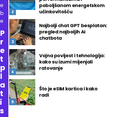
e
poboljšanom energetskom
učinkovitošću
b
e
Najbolji chat GPT besplatan:
P
pregled najboljih AI
chatbota
r
e
Vojna povijest i tehnologija:
t
kako su izumi mijenjali
p
ratovanje
l
a
Što je eSIM kartica i kako
t
radi
i
s