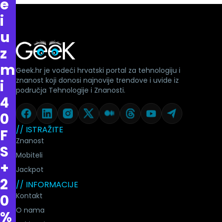
e
i
u
z
m
Geek.hr je vodeći hrvatski portal za tehnologiju i
znanost koji donosi najnovije trendove i uvide iz
i
područja Tehnologije i Znanosti.
4
0
// ISTRAŽITE
F
Znanost
S
Mobiteli
+
Jackpot
2
// INFORMACIJE
Kontakt
0
O nama
%