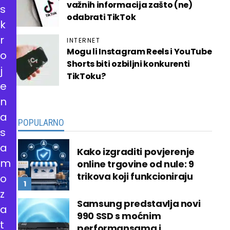
važnih informacija zašto (ne)
s
odabrati TikTok
k
r
INTERNET
Mogu li Instagram Reels i YouTube
o
Shorts biti ozbiljni konkurenti
j
TikToku?
e
n
a
POPULARNO
s
a
Kako izgraditi povjerenje
m
online trgovine od nule: 9
trikova koji funkcioniraju
o
z
Samsung predstavlja novi
a
990 SSD s moćnim
t
performansama i