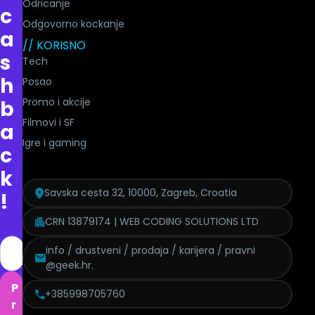
Odricanje
c
Odgovorno kockanje
a
// KORISNO
s
Tech
h
Posao
Promo i akcije
b
Filmovi i SF
a
Igre i gaming
c
k
Savska cesta 32, 10000, Zagreb, Croatia
!
CRN 13879174 | WEB CODING SOLUTIONS LTD
info / drustveni / prodaja / karijera / pravni
@geek.hr.
P
+385998705760
r