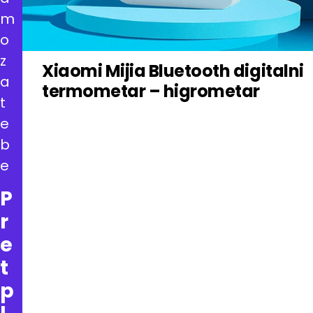
m
o
z
Xiaomi Mijia Bluetooth digitalni
a
termometar – higrometar
t
e
b
e
P
r
e
t
p