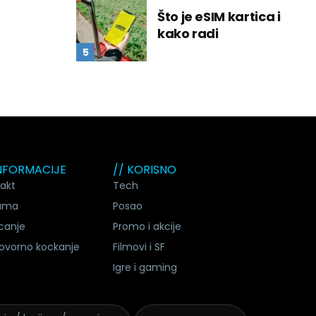
Što je eSIM kartica i
kako radi
INFORMACIJE
// KORISNO
akt
Tech
ama
Posao
canje
Promo i akcije
ovorno kockanje
Filmovi i SF
Igre i gaming