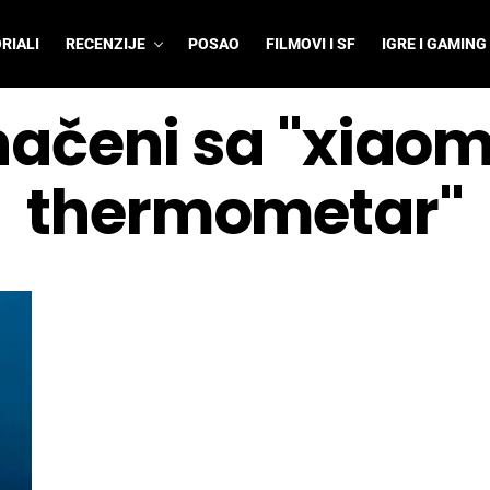
RIALI
RECENZIJE
POSAO
FILMOVI I SF
IGRE I GAMING
načeni sa "xiaomi
thermometar"