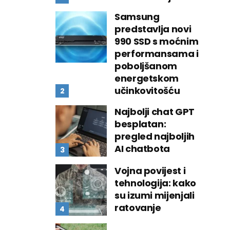
Samsung
predstavlja novi
990 SSD s moćnim
performansama i
poboljšanom
energetskom
učinkovitošću
Najbolji chat GPT
besplatan:
pregled najboljih
AI chatbota
Vojna povijest i
tehnologija: kako
su izumi mijenjali
ratovanje