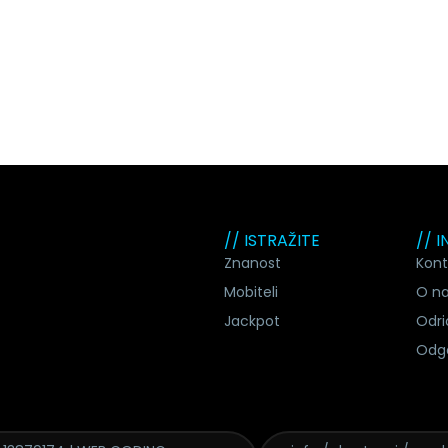
// ISTRAŽITE
// 
Znanost
Kont
Mobiteli
O n
Jackpot
Odri
Odg