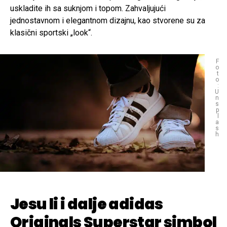
uskladite ih sa suknjom i topom. Zahvaljujući
jednostavnom i elegantnom dizajnu, kao stvorene su za
klasični sportski „look“.
F
o
t
o
:
U
n
s
p
l
a
s
h
Jesu li i dalje adidas
Originals Superstar simbol