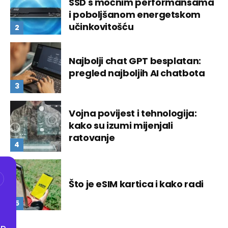
SSD s moćnim performansama
i poboljšanom energetskom
učinkovitošću
Najbolji chat GPT besplatan:
pregled najboljih AI chatbota
Vojna povijest i tehnologija:
kako su izumi mijenjali
ratovanje
Što je eSIM kartica i kako radi