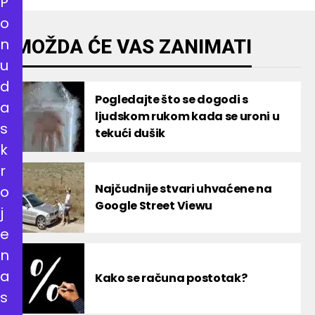
P
o
n
MOŽDA ĆE VAS ZANIMATI
u
d
Pogledajte što se dogodi s
a
ljudskom rukom kada se uroni u
s
tekući dušik
k
r
Najčudnije stvari uhvaćene na
o
Google Street Viewu
j
e
n
a
Kako se računa postotak?
s