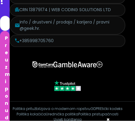
!
CRN 13879174 | WEB CODING SOLUTIONS LTD
info / drustveni / prodaja / karijera / pravni
@geek.hr.
P
+385998705760
r
e
u
z
m
i
p
o
n
Politika pritužbi
Izjava o modernom ropstvu
GDPR
Etički kodeks
u
Politika kolačića
Urednička politika
Politika pristupačnosti
d
×
Uvjeti korištenja
u
Copyright © 2026 Geek.hr