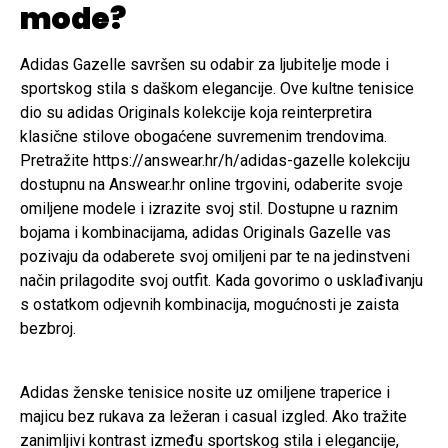
mode?
Adidas Gazelle savršen su odabir za ljubitelje mode i
sportskog stila s daškom elegancije. Ove kultne tenisice
dio su adidas Originals kolekcije koja reinterpretira
klasične stilove obogaćene suvremenim trendovima.
Pretražite https://answear.hr/h/adidas-gazelle kolekciju
dostupnu na Answear.hr online trgovini, odaberite svoje
omiljene modele i izrazite svoj stil. Dostupne u raznim
bojama i kombinacijama, adidas Originals Gazelle vas
pozivaju da odaberete svoj omiljeni par te na jedinstveni
način prilagodite svoj outfit. Kada govorimo o usklađivanju
s ostatkom odjevnih kombinacija, mogućnosti je zaista
bezbroj.
Adidas ženske tenisice nosite uz omiljene traperice i
majicu bez rukava za ležeran i casual izgled. Ako tražite
zanimljivi kontrast između sportskog stila i elegancije,