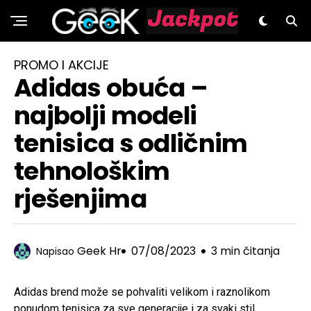
GeeK.hr
PROMO I AKCIJE
Adidas obuća –
najbolji modeli
tenisica s odličnim
tehnološkim
rješenjima
Geek Hr
07/08/2023
3 min čitanja
Napisao
Adidas brend može se pohvaliti velikom i raznolikom
ponudom tenisica za sve generacije i za svaki stil.