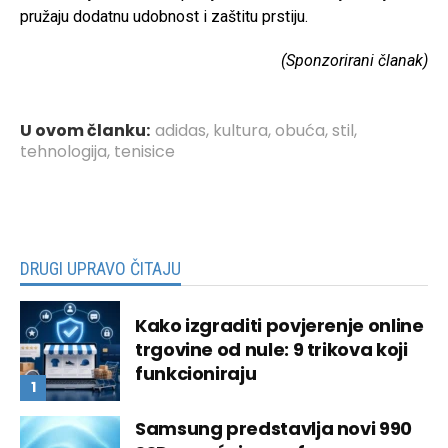
pružaju dodatnu udobnost i zaštitu prstiju.
(Sponzorirani članak)
U ovom članku:
adidas
,
kultura
,
obuća
,
stil
,
tehnologija
,
tenisice
DRUGI UPRAVO ČITAJU
Kako izgraditi povjerenje online
trgovine od nule: 9 trikova koji
funkcioniraju
Samsung predstavlja novi 990