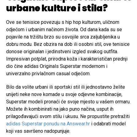
urbane kulture i stila?
Ove se tenisice povezuju s hip hop kulturom, uličnom
odjećom i urbanim načinom života. Od dana kada su se
pojavile na tržištu brzo su osvojile srca zaljubljenika u
dobru modu. Bez obzira na dob ili osobni stil, ove tenisice
donose originalan i jedinstveni izgled svakog outfita.
Impresivan potplat, prirodna koža i karakterističan prednji
dio čine adidas Originals Superstar modernom i
univerzalno privlačnom casual odjećom.
Bilo da volite urbani ili sportski stil ili jednostavno želite
unijeti neke nove komade u svoje odjevne kombinacije,
Superstar modeli pronaći će svoje mjesto u vašem ormaru.
Možete ih kombinirati na jako puno načina, usput ih
prilagođavajući svom stilu i ukusu. Ne propustite pretražiti
adidas Superstar ponudu na Answear.hr
i odabrati model
koji vas savršeno nadopunjuje.