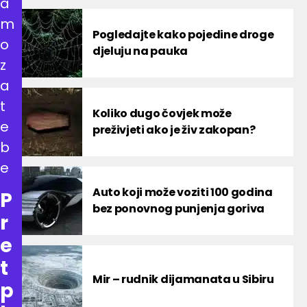
a
m
Pogledajte kako pojedine droge
o
djeluju na pauka
z
a
t
Koliko dugo čovjek može
e
preživjeti ako je živ zakopan?
b
e
Auto koji može voziti 100 godina
P
bez ponovnog punjenja goriva
r
e
t
Mir – rudnik dijamanata u Sibiru
p