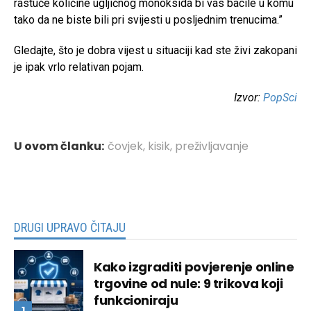
rastuće količine ugljičnog monoksida bi vas bacile u komu
tako da ne biste bili pri svijesti u posljednim trenucima.”
Gledajte, što je dobra vijest u situaciji kad ste živi zakopani
je ipak vrlo relativan pojam.
Izvor:
PopSci
U ovom članku:
čovjek
,
kisik
,
preživljavanje
DRUGI UPRAVO ČITAJU
Kako izgraditi povjerenje online
trgovine od nule: 9 trikova koji
funkcioniraju