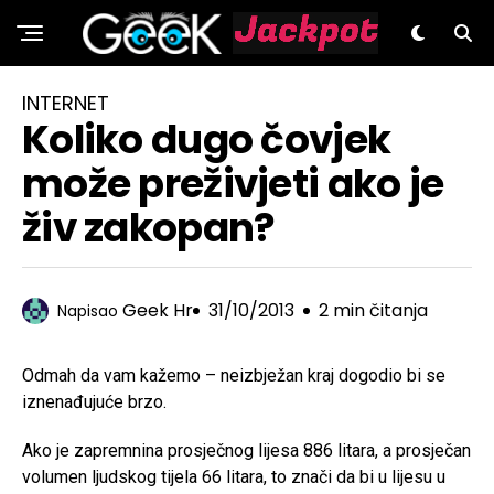
GeeK.hr
INTERNET
Koliko dugo čovjek
može preživjeti ako je
živ zakopan?
Geek Hr
31/10/2013
2 min čitanja
Napisao
Odmah da vam kažemo – neizbježan kraj dogodio bi se
iznenađujuće brzo.
Ako je zapremnina prosječnog lijesa 886 litara, a prosječan
volumen ljudskog tijela 66 litara, to znači da bi u lijesu u