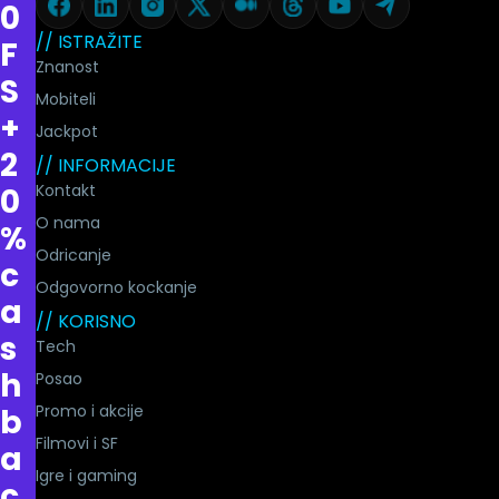
0
// ISTRAŽITE
F
Znanost
S
Mobiteli
+
Jackpot
2
// INFORMACIJE
Kontakt
0
O nama
%
Odricanje
c
Odgovorno kockanje
a
// KORISNO
s
Tech
h
Posao
Promo i akcije
b
Filmovi i SF
a
Igre i gaming
c