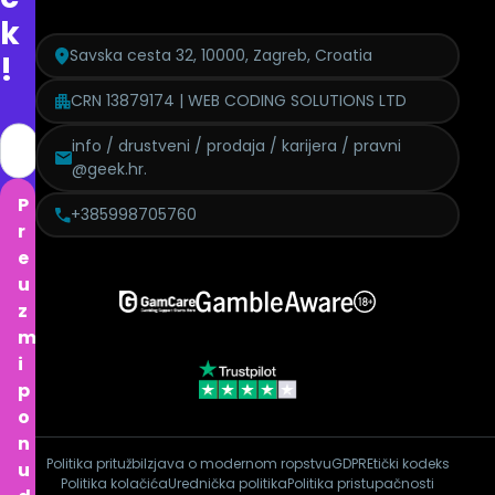
k
Savska cesta 32, 10000, Zagreb, Croatia
!
CRN 13879174 | WEB CODING SOLUTIONS LTD
info / drustveni / prodaja / karijera / pravni
@geek.hr.
P
+385998705760
r
e
u
z
m
i
p
o
n
Politika pritužbi
Izjava o modernom ropstvu
GDPR
Etički kodeks
u
Politika kolačića
Urednička politika
Politika pristupačnosti