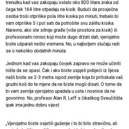
trenutku kad vas zakopaju ostalo oko 820 litara zraka od
čega tek 164 litre otpadaju na kisik. Budući da prosječna
osoba troši otprilike pola litre kisika po minuti, trebalo bi
vam otprilike 5 i pol sati da potrošite svu zalihu kisika.
Naravno, ako ste sitnije građe (više prostora za kisik) ili
profesionalni ronioc koji može dugo držati dah, vjerojatno
biste ušparali nešto vremena. No, u najboljem slučaju radi
se o nekoliko dodatnih minuta.
Jednom kad vas zakopaju čovjek zapravo ne može učiniti
ništa da se spasi. Čak i ako biste uspjeli pobjeći iz lijesa
našli biste se 2-3 metra ispod zemlje koja bi pritiskala vaš
grudni koš do te mjere da ne biste mogli disati. O tome da
bi vam zemlja vjerojatno upadala u usta i nosnice da ne
govorimo. No, profesor Alan R. Leff s čikaškog Sveučilišta
ipak ima jednu dobru vijest:
„Vjerojatno biste osjetili gušenje i to bi bilo stravično, ali