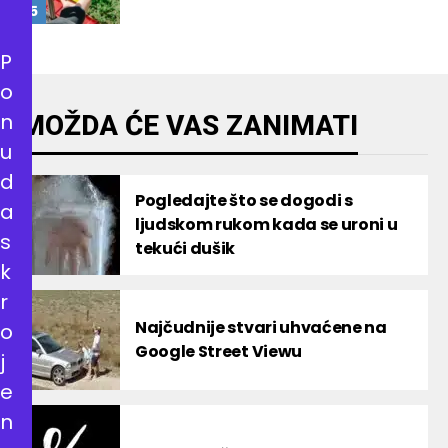
P
o
n
MOŽDA ĆE VAS ZANIMATI
u
d
Pogledajte što se dogodi s
a
ljudskom rukom kada se uroni u
s
tekući dušik
k
r
Najčudnije stvari uhvaćene na
o
Google Street Viewu
j
e
n