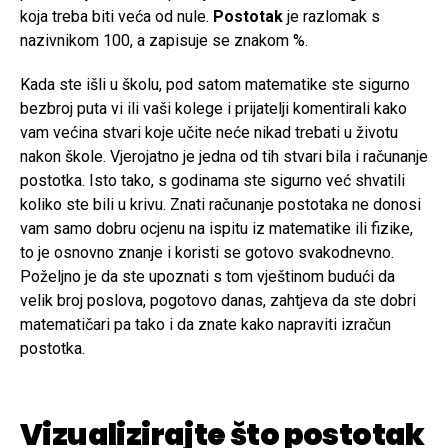
koja treba biti veća od nule.
Postotak
je razlomak s
nazivnikom 100, a zapisuje se znakom %.
Kada ste išli u školu, pod satom matematike ste sigurno
bezbroj puta vi ili vaši kolege i prijatelji komentirali kako
vam većina stvari koje učite neće nikad trebati u životu
nakon škole. Vjerojatno je jedna od tih stvari bila i računanje
postotka. Isto tako, s godinama ste sigurno već shvatili
koliko ste bili u krivu. Znati računanje postotaka ne donosi
vam samo dobru ocjenu na ispitu iz matematike ili fizike,
to je osnovno znanje i koristi se gotovo svakodnevno.
Poželjno je da ste upoznati s tom vještinom budući da
velik broj poslova, pogotovo danas, zahtjeva da ste dobri
matematičari pa tako i da znate kako napraviti izračun
postotka.
Vizualizirajte što postotak