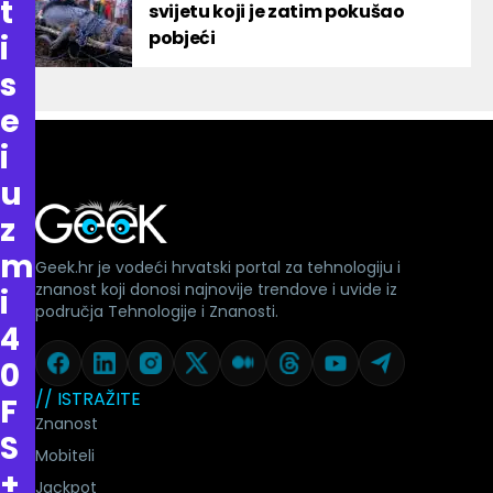
t
svijetu koji je zatim pokušao
pobjeći
i
s
e
i
u
z
m
Geek.hr je vodeći hrvatski portal za tehnologiju i
znanost koji donosi najnovije trendove i uvide iz
i
područja Tehnologije i Znanosti.
4
0
// ISTRAŽITE
F
Znanost
S
Mobiteli
+
Jackpot