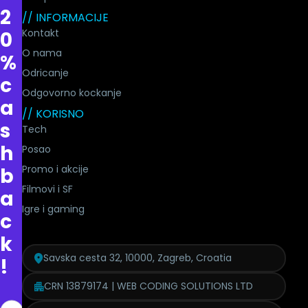
2
// INFORMACIJE
Kontakt
0
O nama
%
Odricanje
c
Odgovorno kockanje
a
// KORISNO
s
Tech
h
Posao
Promo i akcije
b
Filmovi i SF
a
Igre i gaming
c
k
Savska cesta 32, 10000, Zagreb, Croatia
!
CRN 13879174 | WEB CODING SOLUTIONS LTD