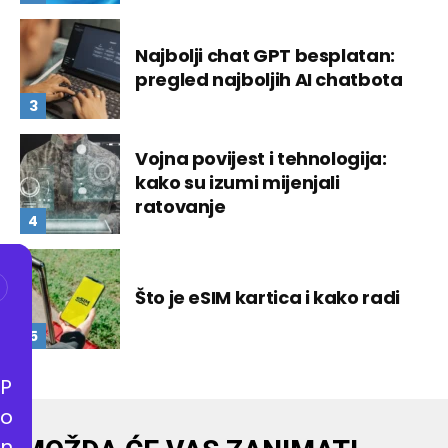
Najbolji chat GPT besplatan:
pregled najboljih AI chatbota
Vojna povijest i tehnologija:
kako su izumi mijenjali
ratovanje
Što je eSIM kartica i kako radi
P
o
n