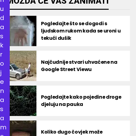
MOŽDA ĆE VAS ZANIMATI
u
d
Pogledajte što se dogodi s
a
ljudskom rukom kada se uroni u
s
tekući dušik
k
r
Najčudnije stvari uhvaćene na
o
Google Street Viewu
j
e
n
Pogledajte kako pojedine droge
a
djeluju na pauka
s
a
m
Koliko dugo čovjek može