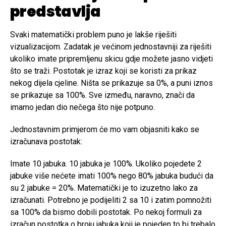
predstavlja
Svaki matematički problem puno je lakše riješiti
vizualizacijom. Zadatak je većinom jednostavniji za riješiti
ukoliko imate pripremljenu skicu gdje možete jasno vidjeti
što se traži. Postotak je izraz koji se koristi za prikaz
nekog dijela cjeline. Ništa se prikazuje sa 0%, a puni iznos
se prikazuje sa 100%. Sve između, naravno, znači da
imamo jedan dio nečega što nije potpuno.
Jednostavnim primjerom će mo vam objasniti kako se
izračunava postotak:
Imate 10 jabuka. 10 jabuka je 100%. Ukoliko pojedete 2
jabuke više nećete imati 100% nego 80% jabuka budući da
su 2 jabuke = 20%. Matematički je to izuzetno lako za
izračunati. Potrebno je podijeliti 2 sa 10 i zatim pomnožiti
sa 100% da bismo dobili postotak. Po nekoj formuli za
izračun postotka o broju jabuka koji je pojeden to bi trebalo