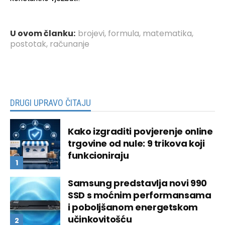
U ovom članku:
brojevi
,
formula
,
matematika
,
postotak
,
računanje
DRUGI UPRAVO ČITAJU
Kako izgraditi povjerenje online
trgovine od nule: 9 trikova koji
funkcioniraju
Samsung predstavlja novi 990
SSD s moćnim performansama
i poboljšanom energetskom
učinkovitošću