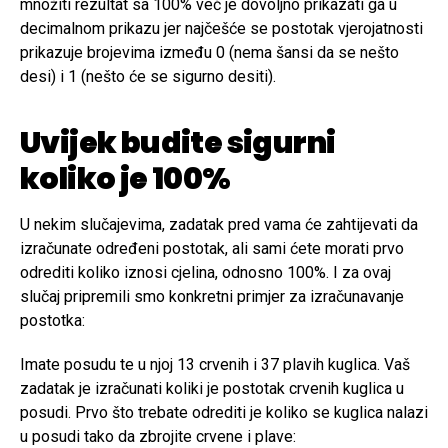
množiti rezultat sa 100% već je dovoljno prikazati ga u
decimalnom prikazu jer najčešće se postotak vjerojatnosti
prikazuje brojevima između 0 (nema šansi da se nešto
desi) i 1 (nešto će se sigurno desiti).
Uvijek budite sigurni
koliko je 100%
U nekim slučajevima, zadatak pred vama će zahtijevati da
izračunate određeni postotak, ali sami ćete morati prvo
odrediti koliko iznosi cjelina, odnosno 100%. I za ovaj
slučaj pripremili smo konkretni primjer za izračunavanje
postotka:
Imate posudu te u njoj 13 crvenih i 37 plavih kuglica. Vaš
zadatak je izračunati koliki je postotak crvenih kuglica u
posudi. Prvo što trebate odrediti je koliko se kuglica nalazi
u posudi tako da zbrojite crvene i plave: