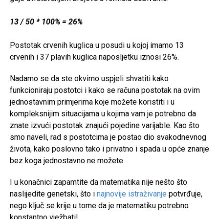
13 / 50 * 100% = 26%
Postotak crvenih kuglica u posudi u kojoj imamo 13
crvenih i 37 plavih kuglica naposljetku iznosi 26%.
Nadamo se da ste okvirno uspjeli shvatiti kako
funkcioniraju postotci i kako se računa postotak na ovim
jednostavnim primjerima koje možete koristiti i u
kompleksnijim situacijama u kojima vam je potrebno da
znate izvući postotak znajući pojedine varijable. Kao što
smo naveli, rad s postotcima je postao dio svakodnevnog
života, kako poslovno tako i privatno i spada u opće znanje
bez koga jednostavno ne možete.
I u konačnici zapamtite da matematika nije nešto što
naslijedite genetski, što i
najnovije istraživanje
potvrđuje,
nego ključ se krije u tome da je matematiku potrebno
konstantno vježbati!