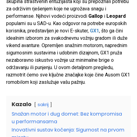
skupina strastvenih entuzijasta koji su prepoznali potrebu
za održivim rješenjem koje ne ugrožava snagu i
performanse. Njihovi vodeći proizvodi
Gallop
i
Leopard
popularni su u SAD-u. Kao odgovor na potrebe europskih
korisnika, predstavljen je novi E-skuter,
GX1
, što ga čini
idealnim izborom za svakodnevnu vožnju gradom ili duže
vikend avanture. Opremljen snažnim motorom, naprednim
sigurnosnim sustavima i udobnim dizajnom, GX1 pruža
nezaboravno iskustvo vožnje uz minimalne brige o
održavanju ili punjenju. U ovom detaljnom pregledu,
razmotrit ćemo sve ključne značajke koje čine Ausom GX1
romobilom koji zaslužuje vašu pažnju.
Kazalo
sakrij
Snažan motor i dug domet: Bez kompromisa
u performansama
Inovativni sustav kočenja: Sigurnost na prvom