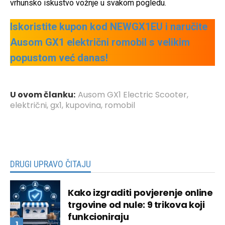
vrhunsko iskustvo vožnje u svakom pogledu.
Iskoristite kupon kod NEWGX1EU i naručite
Ausom GX1 električni romobil s velikim
popustom već danas!
U ovom članku:
Ausom GX1 Electric Scooter
,
električni
,
gx1
,
kupovina
,
romobil
DRUGI UPRAVO ČITAJU
Kako izgraditi povjerenje online
trgovine od nule: 9 trikova koji
funkcioniraju