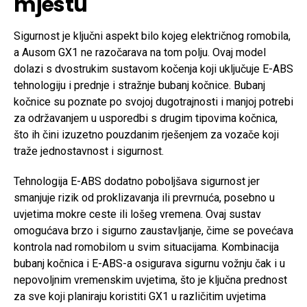
mjestu
Sigurnost je ključni aspekt bilo kojeg električnog romobila,
a Ausom GX1 ne razočarava na tom polju. Ovaj model
dolazi s dvostrukim sustavom kočenja koji uključuje E-ABS
tehnologiju i prednje i stražnje bubanj kočnice. Bubanj
kočnice su poznate po svojoj dugotrajnosti i manjoj potrebi
za održavanjem u usporedbi s drugim tipovima kočnica,
što ih čini izuzetno pouzdanim rješenjem za vozače koji
traže jednostavnost i sigurnost.
Tehnologija E-ABS dodatno poboljšava sigurnost jer
smanjuje rizik od proklizavanja ili prevrnuća, posebno u
uvjetima mokre ceste ili lošeg vremena. Ovaj sustav
omogućava brzo i sigurno zaustavljanje, čime se povećava
kontrola nad romobilom u svim situacijama. Kombinacija
bubanj kočnica i E-ABS-a osigurava sigurnu vožnju čak i u
nepovoljnim vremenskim uvjetima, što je ključna prednost
za sve koji planiraju koristiti GX1 u različitim uvjetima