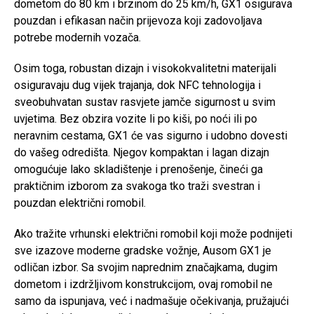
dometom do 80 km i brzinom do 25 km/h, GX1 osigurava
pouzdan i efikasan način prijevoza koji zadovoljava
potrebe modernih vozača.
Osim toga, robustan dizajn i visokokvalitetni materijali
osiguravaju dug vijek trajanja, dok NFC tehnologija i
sveobuhvatan sustav rasvjete jamče sigurnost u svim
uvjetima. Bez obzira vozite li po kiši, po noći ili po
neravnim cestama, GX1 će vas sigurno i udobno dovesti
do vašeg odredišta. Njegov kompaktan i lagan dizajn
omogućuje lako skladištenje i prenošenje, čineći ga
praktičnim izborom za svakoga tko traži svestran i
pouzdan električni romobil.
Ako tražite vrhunski električni romobil koji može podnijeti
sve izazove moderne gradske vožnje, Ausom GX1 je
odličan izbor. Sa svojim naprednim značajkama, dugim
dometom i izdržljivom konstrukcijom, ovaj romobil ne
samo da ispunjava, već i nadmašuje očekivanja, pružajući