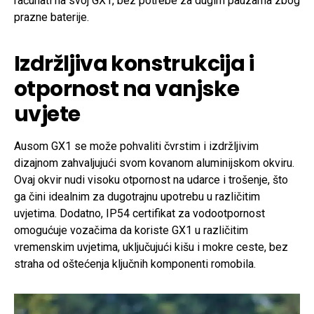
računati na svoj GX1, bez potrebe za dugim pauzama zbog
prazne baterije.
Izdržljiva konstrukcija i
otpornost na vanjske
uvjete
Ausom GX1 se može pohvaliti čvrstim i izdržljivim
dizajnom zahvaljujući svom kovanom aluminijskom okviru.
Ovaj okvir nudi visoku otpornost na udarce i trošenje, što
ga čini idealnim za dugotrajnu upotrebu u različitim
uvjetima. Dodatno, IP54 certifikat za vodootpornost
omogućuje vozačima da koriste GX1 u različitim
vremenskim uvjetima, uključujući kišu i mokre ceste, bez
straha od oštećenja ključnih komponenti romobila.