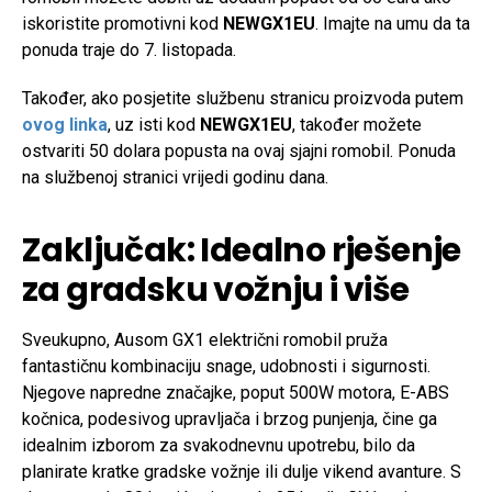
iskoristite promotivni kod
NEWGX1EU
. Imajte na umu da ta
ponuda traje do 7. listopada.
Također, ako posjetite službenu stranicu proizvoda putem
ovog linka
, uz isti kod
NEWGX1EU
, također možete
ostvariti 50 dolara popusta na ovaj sjajni romobil. Ponuda
na službenoj stranici vrijedi godinu dana.
Zaključak: Idealno rješenje
za gradsku vožnju i više
Sveukupno, Ausom GX1 električni romobil pruža
fantastičnu kombinaciju snage, udobnosti i sigurnosti.
Njegove napredne značajke, poput 500W motora, E-ABS
kočnica, podesivog upravljača i brzog punjenja, čine ga
idealnim izborom za svakodnevnu upotrebu, bilo da
planirate kratke gradske vožnje ili dulje vikend avanture. S