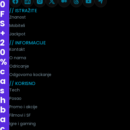
0
// ISTRAŽITE
F
Znanost
S
Mobiteli
+
Jackpot
2
// INFORMACIJE
Kontakt
0
O nama
%
Odricanje
c
Odgovorno kockanje
a
// KORISNO
s
Tech
h
Posao
Promo i akcije
b
Filmovi i SF
a
Igre i gaming
c