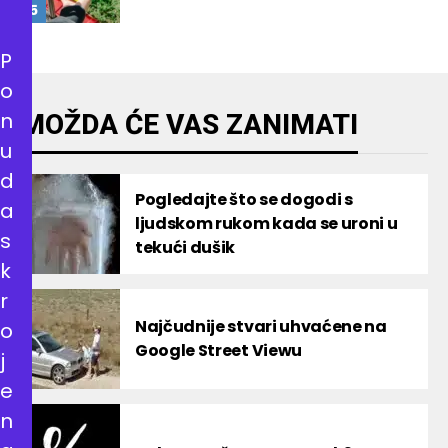
P
o
n
MOŽDA ĆE VAS ZANIMATI
u
d
Pogledajte što se dogodi s
a
ljudskom rukom kada se uroni u
s
tekući dušik
k
r
Najčudnije stvari uhvaćene na
o
Google Street Viewu
j
e
n