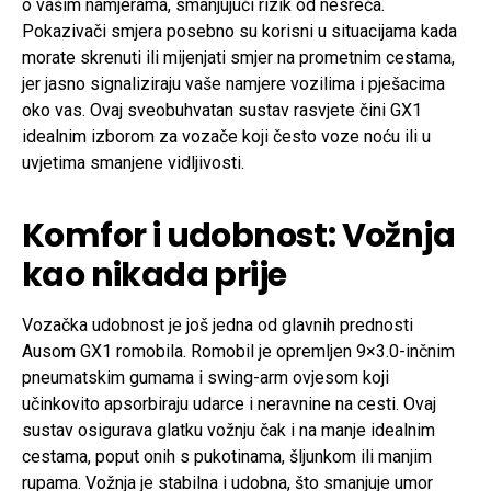
o vašim namjerama, smanjujući rizik od nesreća.
Pokazivači smjera posebno su korisni u situacijama kada
morate skrenuti ili mijenjati smjer na prometnim cestama,
jer jasno signaliziraju vaše namjere vozilima i pješacima
oko vas. Ovaj sveobuhvatan sustav rasvjete čini GX1
idealnim izborom za vozače koji često voze noću ili u
uvjetima smanjene vidljivosti.
Komfor i udobnost: Vožnja
kao nikada prije
Vozačka udobnost je još jedna od glavnih prednosti
Ausom GX1 romobila. Romobil je opremljen 9×3.0-inčnim
pneumatskim gumama i swing-arm ovjesom koji
učinkovito apsorbiraju udarce i neravnine na cesti. Ovaj
sustav osigurava glatku vožnju čak i na manje idealnim
cestama, poput onih s pukotinama, šljunkom ili manjim
rupama. Vožnja je stabilna i udobna, što smanjuje umor