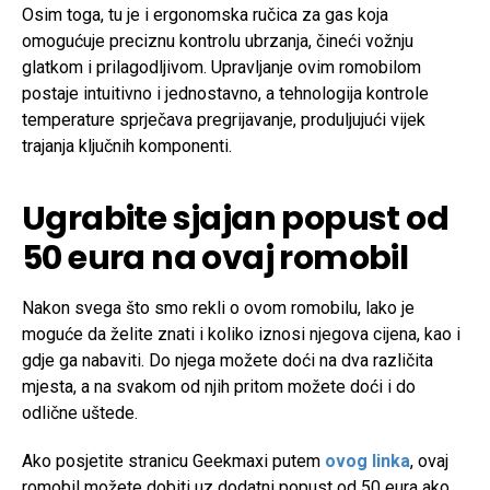
Osim toga, tu je i ergonomska ručica za gas koja
omogućuje preciznu kontrolu ubrzanja, čineći vožnju
glatkom i prilagodljivom. Upravljanje ovim romobilom
postaje intuitivno i jednostavno, a tehnologija kontrole
temperature sprječava pregrijavanje, produljujući vijek
trajanja ključnih komponenti.
Ugrabite sjajan popust od
50 eura na ovaj romobil
Nakon svega što smo rekli o ovom romobilu, lako je
moguće da želite znati i koliko iznosi njegova cijena, kao i
gdje ga nabaviti. Do njega možete doći na dva različita
mjesta, a na svakom od njih pritom možete doći i do
odlične uštede.
Ako posjetite stranicu Geekmaxi putem
ovog linka
, ovaj
romobil možete dobiti uz dodatni popust od 50 eura ako