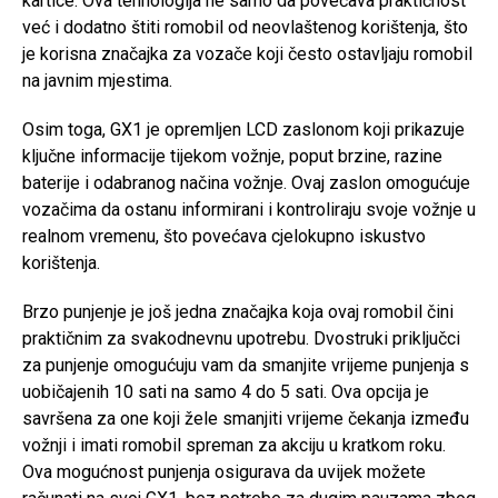
kartice. Ova tehnologija ne samo da povećava praktičnost
već i dodatno štiti romobil od neovlaštenog korištenja, što
je korisna značajka za vozače koji često ostavljaju romobil
na javnim mjestima.
Osim toga, GX1 je opremljen LCD zaslonom koji prikazuje
ključne informacije tijekom vožnje, poput brzine, razine
baterije i odabranog načina vožnje. Ovaj zaslon omogućuje
vozačima da ostanu informirani i kontroliraju svoje vožnje u
realnom vremenu, što povećava cjelokupno iskustvo
korištenja.
Brzo punjenje je još jedna značajka koja ovaj romobil čini
praktičnim za svakodnevnu upotrebu. Dvostruki priključci
za punjenje omogućuju vam da smanjite vrijeme punjenja s
uobičajenih 10 sati na samo 4 do 5 sati. Ova opcija je
savršena za one koji žele smanjiti vrijeme čekanja između
vožnji i imati romobil spreman za akciju u kratkom roku.
Ova mogućnost punjenja osigurava da uvijek možete