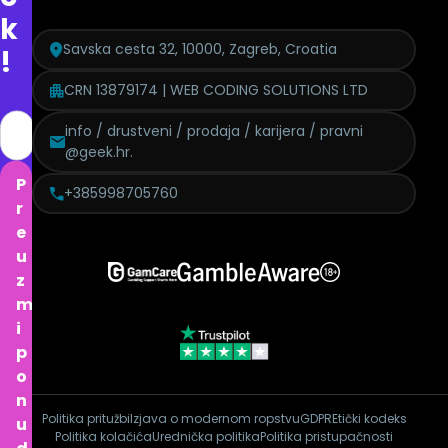
k
Savska cesta 32, 10000, Zagreb, Croatia
!
CRN 13879174 | WEB CODING SOLUTIONS LTD
info / drustveni / prodaja / karijera / pravni
@geek.hr.
P
+385998705760
r
e
u
z
m
i
p
o
n
Politika pritužbi
Izjava o modernom ropstvu
GDPR
Etički kodeks
u
Politika kolačića
Urednička politika
Politika pristupačnosti