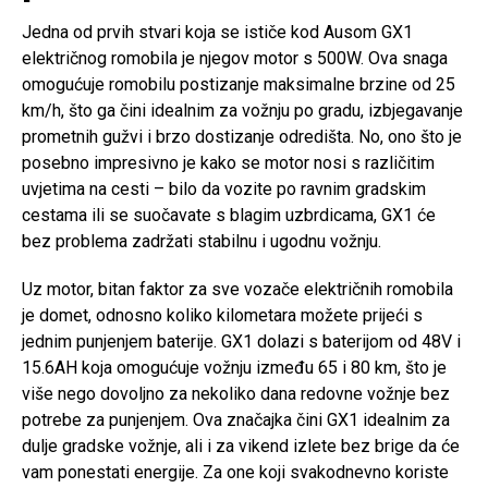
Jedna od prvih stvari koja se ističe kod Ausom GX1
električnog romobila je njegov motor s 500W. Ova snaga
omogućuje romobilu postizanje maksimalne brzine od 25
km/h, što ga čini idealnim za vožnju po gradu, izbjegavanje
prometnih gužvi i brzo dostizanje odredišta. No, ono što je
posebno impresivno je kako se motor nosi s različitim
uvjetima na cesti – bilo da vozite po ravnim gradskim
cestama ili se suočavate s blagim uzbrdicama, GX1 će
bez problema zadržati stabilnu i ugodnu vožnju.
Uz motor, bitan faktor za sve vozače električnih romobila
je domet, odnosno koliko kilometara možete prijeći s
jednim punjenjem baterije. GX1 dolazi s baterijom od 48V i
15.6AH koja omogućuje vožnju između 65 i 80 km, što je
više nego dovoljno za nekoliko dana redovne vožnje bez
potrebe za punjenjem. Ova značajka čini GX1 idealnim za
dulje gradske vožnje, ali i za vikend izlete bez brige da će
vam ponestati energije. Za one koji svakodnevno koriste