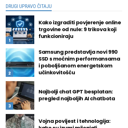
DRUGI UPRAVO ČITAJU
Kako izgraditi povjerenje online
trgovine od nule: 9 trikova koji
funkcioniraju
Samsung predstavlja novi 990
SSD s moćnim performansama
i poboljšanom energetskom
učinkovitošću
Najbolji chat GPT besplatan:
pregled najboljih AI chatbota
Vojna povijest i tehnologija:
kako su izumi mijenjali