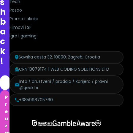
s
Tech
h
Posao
Promo i akcije
b
Filmovi i SF
a
Igre i gaming
c
k
Savska cesta 32, 10000, Zagreb, Croatia
!
CRN 13879174 | WEB CODING SOLUTIONS LTD
info / drustveni / prodaja / karijera / pravni
@geek.hr.
P
+385998705760
r
e
u
z
m