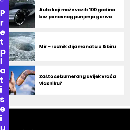
Auto koji može voziti 100 godina
P
bez ponovnog punjenja goriva
r
e
t
Mir – rudnik dijamanata u Sibiru
p
l
a
Zašto se bumerang uvijek vraća
t
vlasniku?
i
s
e
i
u