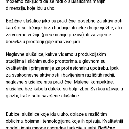
možemo zaključiti da se radi o slušalicama manjih
dimenzija, koje idu u uho.
Bežične slušalice jako su praktične, posebno za aktivnosti
kao što su: trčanje, brzo hodanje, ili neke druge vježbe, ali i
za vrijeme vožnje (preuzimanje poziva), ili za vrijeme
boravka u prostoriji gdje ima više judi.
Naglavne slušalice, kakve viđamo u produkcijskim
studijima i sličnim audio prostorima, u glavnom su
kvalitetnije i primjerenije za profesionalnu upotrebu. Ipak,
za svakodnevne aktivnosti i bavljenjem različitih radnji,
naglavne slušalice nisu praktične. Malene, kompaktne,
slušalice bez kabela daleko su bolji izbor. Svi koji uživaju u
glazbi, traže sebi savršene slušalice.
Bubice, slušalice koje idu u uho, dolaze u različitim
oblicima, bojama i tehnologijama koje ih opisuju. Kvalitetniji
modeli imaju mnoge napredne funkcije u sebi.
Bežične