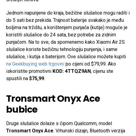
Jednom napunjene do kraja, bežične slušalice mogu raditi i
do 5 sati bez prekida. Trajnost baterije svakako je među
boljima na tržištu, a korištenjem punjača (kutije) moguće je
koristiti slušalice do 24 sata, bez potrebe za zidnim
punjačom. Na to sve, da spomenemo kako Xiaomi Air 2S
slušalice koriste bežičnu tehnologiju punjenja, i same
slušalice, i kutija s baterijom. Ove slušalice možete kupiti
na Geekbuying web trgovini
po cijeni od $79,99. Ako
iskoristite promotivni
KOD: 4TTQZ9AN
, cijenu ste
spustili na
$75,99
.
Tronsmart Onyx Ace
bubice
Druge slušalice dolaze s čipom Qualcomm, model
Tronsmart Onyx Ace
. Vrhunski dizajn, Bluetooth verzija