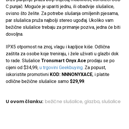
C punjač. Moguće je upariti jednu, ili obadvije slušalice,
ovisno što želite. Za potrebe slušanja omiljenih pjesama,
par slušalica pruža najbolji stereo ugođaj. Ukoliko vam
bežične slušalice trebaju za primanje poziva, jedna će biti
dovoljna.
IPX5 otpornost na znoj, vlagu i kapljice kiše. Odlična
zaštita za osobe koje treniraju, i žele uživati u glazbi dok
to rade. Slušalice
Tronsmart Onyx Ace
prodaju se po
cijeni od $34,99,
u trgovini Geekbuying
. Za popust,
iskoristite promotivni
KOD: NNNONYXACE
, i platite
odlične bežične slušalice samo
$29,99
.
U ovom članku:
bežične slušalice
,
glazba
,
slušalice