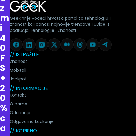
z
m
Geek.hr je vodeći hrvatski portal za tehnologiju i
znanost koji donosi najnovije trendove i uvide iz
i
područja Tehnologije i Znanosti.
4
0
// ISTRAŽITE
F
Znanost
S
Mobiteli
+
Jackpot
2
// INFORMACIJE
Kontakt
0
O nama
%
Odricanje
c
Odgovorno kockanje
a
// KORISNO