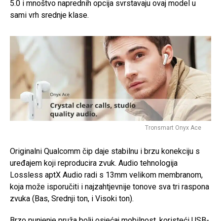
5.0 i mnoštvo naprednih opcija svrstavaju ovaj model u
sami vrh srednje klase.
Tronsmart Onyx Ace
Originalni Qualcomm čip daje stabilnu i brzu konekciju s
uređajem koji reproducira zvuk. Audio tehnologija
Lossless aptX Audio radi s 13mm velikom membranom,
koja može isporučiti i najzahtjevnije tonove sva tri raspona
zvuka (Bas, Srednji ton, i Visoki ton).
Brzo punjenje pruža bolji osjećaj mobilnost, koristeći USB-