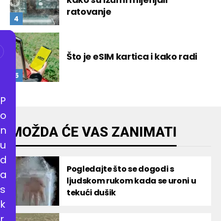
ratovanje
Što je eSIM kartica i kako radi
P
o
n
MOŽDA ĆE VAS ZANIMATI
u
d
Pogledajte što se dogodi s
a
ljudskom rukom kada se uroni u
s
tekući dušik
k
r