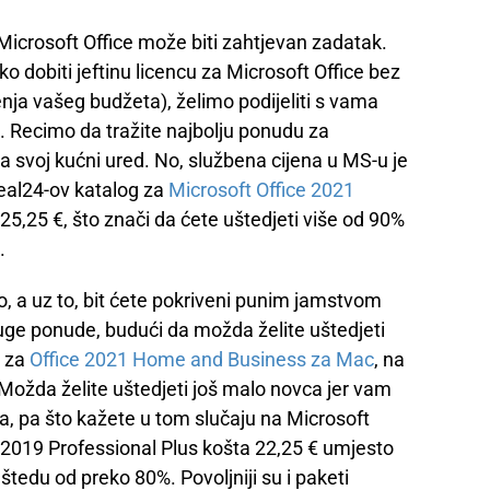
Microsoft Office može biti zahtjevan zadatak.
 dobiti jeftinu licencu za Microsoft Office bez
ja vašeg budžeta), želimo podijeliti s vama
. Recimo da tražite najbolju ponudu za
a svoj kućni ured. No, službena cijena u MS-u je
eal24-ov katalog za
Microsoft Office 2021
a 25,25 €, što znači da ćete uštedjeti više od 90%
.
o, a uz to, bit ćete pokriveni punim jamstvom
ge ponude, budući da možda želite uštedjeti
u za
Office 2021 Home and Business za Mac
, na
 Možda želite uštedjeti još malo novca jer vam
ea, pa što kažete u tom slučaju na Microsoft
e 2019 Professional Plus košta 22,25 € umjesto
tedu od preko 80%. Povoljniji su i paketi