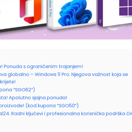
ve! Ponuda s ograničenim trajanjem!
va globalno – Windows 11 Pro. Njegova važnost koja se
rijete!
kupona “SGO62”)
sta! Apolutno sjajna ponuda!
proizvode! (kod kupona “SGO50”)
l24. Radni ključevi i profesionalna korisnička podrška či