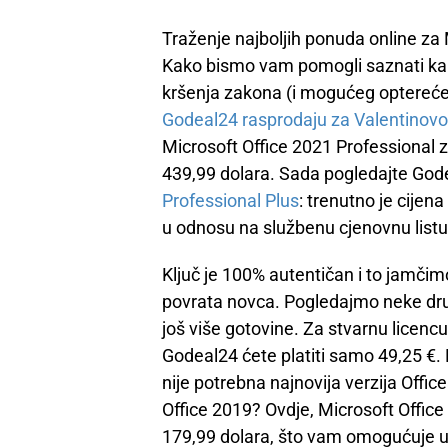
Traženje najboljih ponuda online za 
Kako bismo vam pomogli saznati kako
kršenja zakona (i mogućeg opterećen
Godeal24 rasprodaju za Valentinovo
Microsoft Office 2021 Professional z
439,99 dolara. Sada pogledajte God
Professional Plus
: trenutno je cijen
u odnosu na službenu cjenovnu listu
Ključ je 100% autentičan i to jamčim
povrata novca. Pogledajmo neke dru
još više gotovine. Za stvarnu licenc
Godeal24 ćete platiti samo 49,25 €.
nije potrebna najnovija verzija Offic
Office 2019? Ovdje, Microsoft Offic
179,99 dolara, što vam omogućuje uš