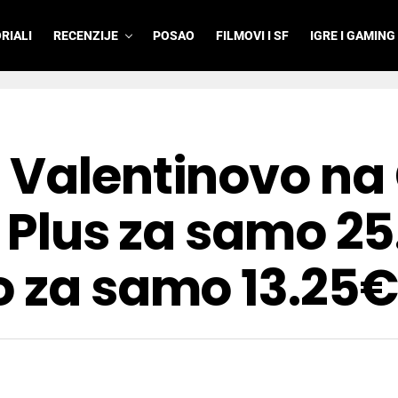
RIALI
RECENZIJE
POSAO
FILMOVI I SF
IGRE I GAMING
 Valentinovo na
o Plus za samo 25
o za samo 13.25€