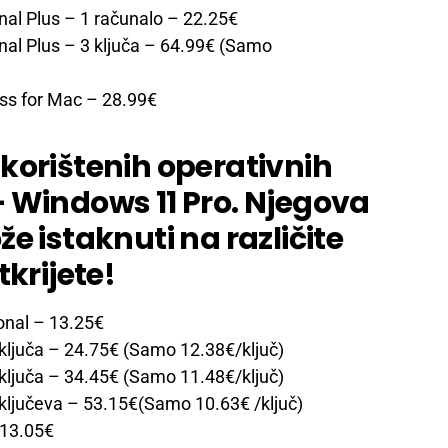
nal Plus – 1 računalo
– 22.25€
nal Plus
– 3 ključa – 64.99€ (Samo
ss for Mac
– 28.99€
korištenih operativnih
 Windows 11 Pro. Njegova
e istaknuti na različite
tkrijete!
onal
– 13.25€
ključa
– 24.75€ (Samo 12.38€/ključ)
ključa
– 34.45€ (Samo 11.48€/ključ)
ključeva
– 53.15€(Samo 10.63€ /ključ)
13.05€