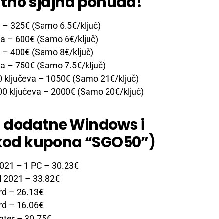
lutno sjajna ponuda!
a
– 325€ (Samo 6.5€/ključ)
va
– 600€ (Samo 6€/ključ)
a
– 400€ (Samo 8€/ključ)
va
– 750€ (Samo 7.5€/ključ)
0 ključeva
– 1050€ (Samo 21€/ključ)
00 ključeva
– 2000€ (Samo 20€/ključ)
 dodatne Windows i
 (kod kupona “SGO50”)
2021 – 1 PC
– 30.23€
l 2021
– 33.82€
rd
– 26.13€
rd
– 16.06€
nter
– 30.75€