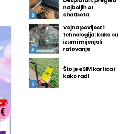
besplatan: pregled
najboljih AI
chatbota
Vojna povijest i
tehnologija: kako su
izumi mijenjali
ratovanje
Što je eSIM kartica i
kako radi