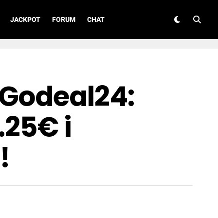
JACKPOT
FORUM
CHAT
 Godeal24:
.25€ i
!