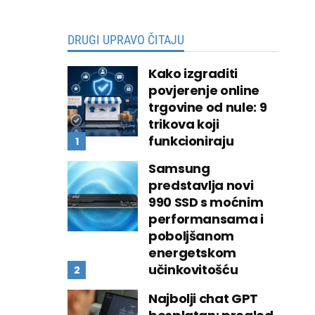
DRUGI UPRAVO ČITAJU
Kako izgraditi
povjerenje online
trgovine od nule: 9
trikova koji
funkcioniraju
Samsung
predstavlja novi
990 SSD s moćnim
performansama i
poboljšanom
energetskom
učinkovitošću
Najbolji chat GPT