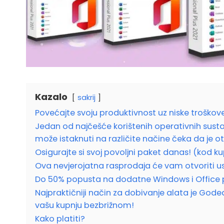
Kazalo
sakrij
Povećajte svoju produktivnost uz niske troško
Jedan od najčešće korištenih operativnih susta
može istaknuti na različite načine čeka da je otk
Osigurajte si svoj povoljni paket danas! (kod 
Ova nevjerojatna rasprodaja će vam otvoriti u
Do 50% popusta na dodatne Windows i Office 
Najpraktičniji način za dobivanje alata je Godea
vašu kupnju bezbrižnom!
Kako platiti?