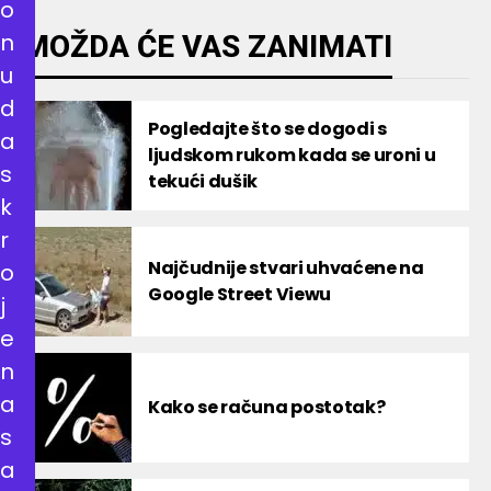
o
n
MOŽDA ĆE VAS ZANIMATI
u
d
Pogledajte što se dogodi s
a
ljudskom rukom kada se uroni u
s
tekući dušik
k
r
Najčudnije stvari uhvaćene na
o
Google Street Viewu
j
e
n
a
Kako se računa postotak?
s
a