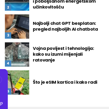
i poboljšanom energetskom
učinkovitošću
Najbolji chat GPT besplatan:
pregled najboljih AI chatbota
Vojna povijest i tehnologija:
kako su izumi mijenjali
ratovanje
Što je eSIM kartica i kako radi
P