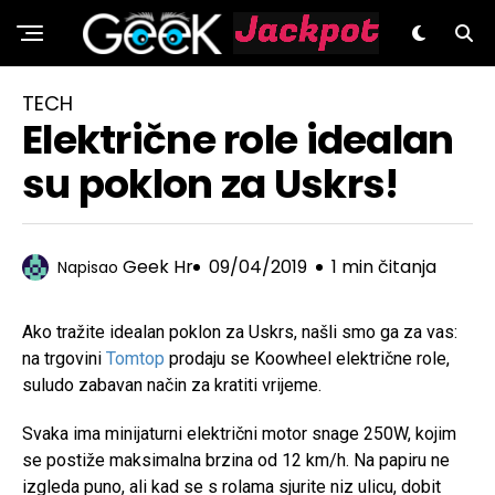
GeeK.hr
TECH
Električne role idealan
su poklon za Uskrs!
Geek Hr
09/04/2019
1 min čitanja
Napisao
Ako tražite idealan poklon za Uskrs, našli smo ga za vas:
na trgovini
Tomtop
prodaju se Koowheel električne role,
suludo zabavan način za kratiti vrijeme.
Svaka ima minijaturni električni motor snage 250W, kojim
se postiže maksimalna brzina od 12 km/h. Na papiru ne
izgleda puno, ali kad se s rolama sjurite niz ulicu, dobit