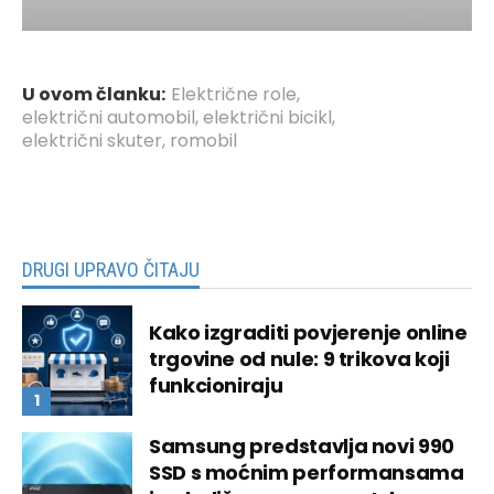
U ovom članku:
Električne role
,
električni automobil
,
električni bicikl
,
električni skuter
,
romobil
DRUGI UPRAVO ČITAJU
Kako izgraditi povjerenje online
trgovine od nule: 9 trikova koji
funkcioniraju
Samsung predstavlja novi 990
SSD s moćnim performansama