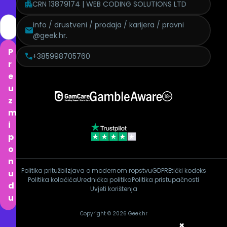
CRN 13879174 | WEB CODING SOLUTIONS LTD
info / drustveni / prodaja / karijera / pravni
@geek.hr.
P
+385998705760
r
e
u
z
m
i
p
o
n
Politika pritužbi
Izjava o modernom ropstvu
GDPR
Etički kodeks
u
Politika kolačića
Urednička politika
Politika pristupačnosti
d
Uvjeti korištenja
u
Copyright © 2026 Geek.hr
×