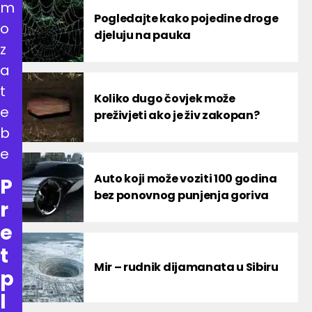
m
Pogledajte kako pojedine droge
o
djeluju na pauka
z
a
t
Koliko dugo čovjek može
e
preživjeti ako je živ zakopan?
b
e
Auto koji može voziti 100 godina
P
bez ponovnog punjenja goriva
r
e
t
Mir – rudnik dijamanata u Sibiru
p
l