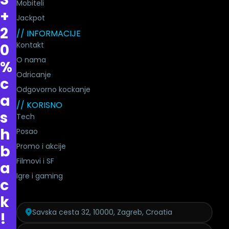
Mobiteli
+
Jackpot
2
// INFORMACIJE
Kontakt
0
O nama
%
Odricanje
c
Odgovorno kockanje
a
// KORISNO
s
Tech
h
Posao
Promo i akcije
b
Filmovi i SF
a
Igre i gaming
c
k
Savska cesta 32, 10000, Zagreb, Croatia
!