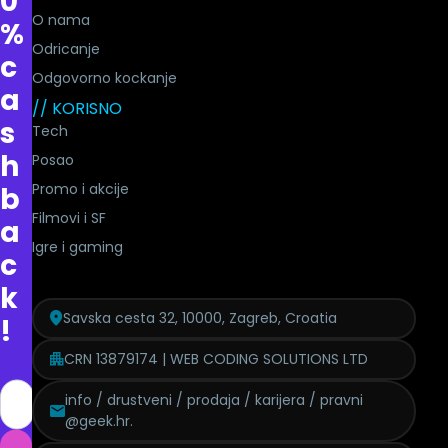
0
O nama
%
Odricanje
c
Odgovorno kockanje
a
// KORISNO
s
Tech
h
Posao
Promo i akcije
b
Filmovi i SF
a
Igre i gaming
c
k
Savska cesta 32, 10000, Zagreb, Croatia
!
CRN 13879174 | WEB CODING SOLUTIONS LTD
info / drustveni / prodaja / karijera / pravni
@geek.hr.