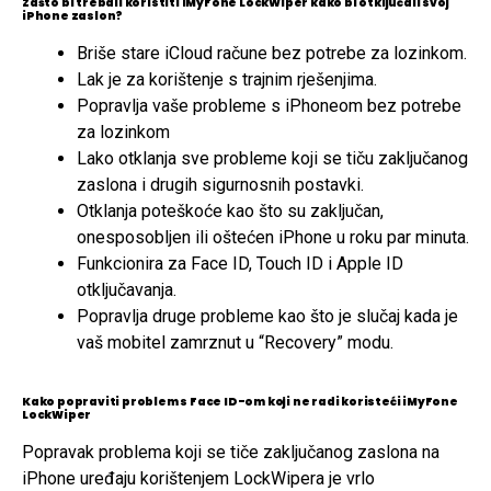
Zašto bi trebali koristiti iMyFone LockWiper kako bi otključali svoj
iPhone zaslon?
Briše stare iCloud račune bez potrebe za lozinkom.
Lak je za korištenje s trajnim rješenjima.
Popravlja vaše probleme s iPhoneom bez potrebe
za lozinkom
Lako otklanja sve probleme koji se tiču zaključanog
zaslona i drugih sigurnosnih postavki.
Otklanja poteškoće kao što su zaključan,
onesposobljen ili oštećen iPhone u roku par minuta.
Funkcionira za Face ID, Touch ID i Apple ID
otključavanja.
Popravlja druge probleme kao što je slučaj kada je
vaš mobitel zamrznut u “Recovery” modu.
Kako popraviti problem s Face ID-om koji ne radi koristeći iMyFone
LockWiper
Popravak problema koji se tiče zaključanog zaslona na
iPhone uređaju korištenjem LockWipera je vrlo