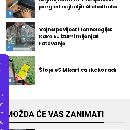
pregled najboljih AI chatbota
Vojna povijest i tehnologija:
kako su izumi mijenjali
ratovanje
Što je eSIM kartica i kako radi
P
o
n
MOŽDA ĆE VAS ZANIMATI
u