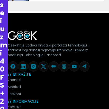
s
e
i
u
z
m
Geek.hr je vodeći hrvatski portal za tehnologiju i
znanost koji donosi najnovije trendove i uvide iz
i
područja Tehnologije i Znanosti.
4
0
// ISTRAŽITE
F
Znanost
S
Mobiteli
+
Jackpot
2
// INFORMACIJE
Kontakt