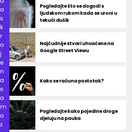
d
Pogledajte što se dogodi s
a
ljudskom rukom kada se uroni u
s
tekući dušik
k
r
Najčudnije stvari uhvaćene na
o
Google Street Viewu
j
e
n
a
Kako se računa postotak?
s
a
m
Pogledajte kako pojedine droge
o
djeluju na pauka
z