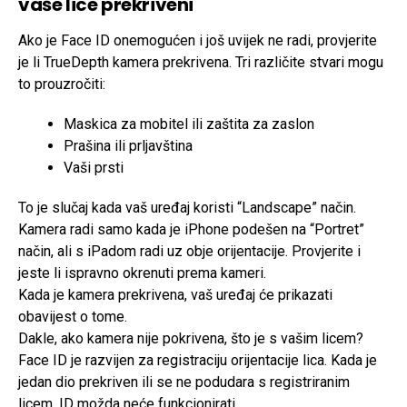
vaše lice prekriveni
Ako je Face ID onemogućen i još uvijek ne radi, provjerite
je li TrueDepth kamera prekrivena. Tri različite stvari mogu
to prouzročiti:
Maskica za mobitel ili zaštita za zaslon
Prašina ili prljavština
Vaši prsti
To je slučaj kada vaš uređaj koristi “Landscape” način.
Kamera radi samo kada je iPhone podešen na “Portret”
način, ali s iPadom radi uz obje orijentacije. Provjerite i
jeste li ispravno okrenuti prema kameri.
Kada je kamera prekrivena, vaš uređaj će prikazati
obavijest o tome.
Dakle, ako kamera nije pokrivena, što je s vašim licem?
Face ID je razvijen za registraciju orijentacije lica. Kada je
jedan dio prekriven ili se ne podudara s registriranim
licem, ID možda neće funkcionirati.