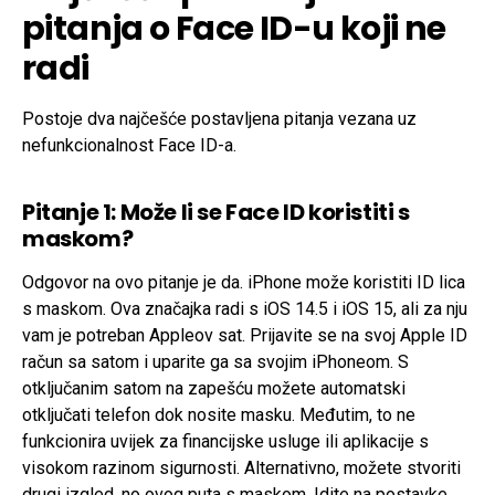
pitanja o Face ID-u koji ne
radi
Postoje dva najčešće postavljena pitanja vezana uz
nefunkcionalnost Face ID-a.
Pitanje 1: Može li se Face ID koristiti s
maskom?
Odgovor na ovo pitanje je da. iPhone može koristiti ID lica
s maskom. Ova značajka radi s iOS 14.5 i iOS 15, ali za nju
vam je potreban Appleov sat. Prijavite se na svoj Apple ID
račun sa satom i uparite ga sa svojim iPhoneom. S
otključanim satom na zapešću možete automatski
otključati telefon dok nosite masku. Međutim, to ne
funkcionira uvijek za financijske usluge ili aplikacije s
visokom razinom sigurnosti. Alternativno, možete stvoriti
drugi izgled, no ovog puta s maskom. Idite na postavke