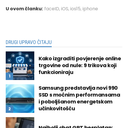
U ovom članku:
faceID
,
iOS
,
ios15
,
iphone
DRUGI UPRAVO ČITAJU
Kako izgraditi povjerenje online
trgovine od nule: 9 trikova koji
funkcioniraju
Samsung predstavlja novi 990
SSD s moćnim performansama
i poboljšanom energetskom
učinkovitošću
Najbolji chat GPT besplatan: