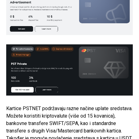
Kartice PSTNET podržavaju razne načine uplate sredstava.
Možete koristiti kriptovalute (više od 15 kovanica),
bankovne transfere SWIFT/SEPA, kao i standardne
transfere s drugih Visa/Mastercard bankovnih kartica.
Također je moguće povlačenje sredstava s kartica u USDT.