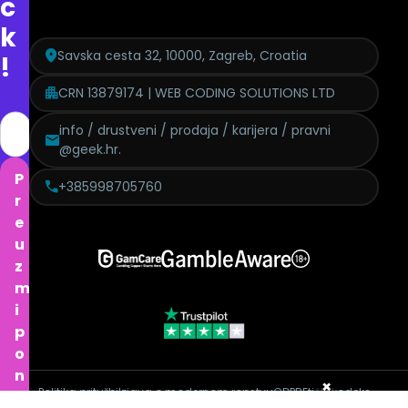
c
k
Savska cesta 32, 10000, Zagreb, Croatia
!
CRN 13879174 | WEB CODING SOLUTIONS LTD
info / drustveni / prodaja / karijera / pravni
@geek.hr.
P
+385998705760
r
e
u
z
m
i
p
o
n
×
Politika pritužbi
Izjava o modernom ropstvu
GDPR
Etički kodeks
u