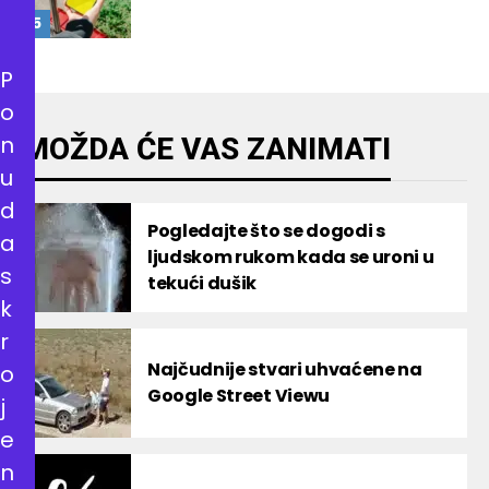
P
o
n
MOŽDA ĆE VAS ZANIMATI
u
d
Pogledajte što se dogodi s
a
ljudskom rukom kada se uroni u
s
tekući dušik
k
r
Najčudnije stvari uhvaćene na
o
Google Street Viewu
j
e
n