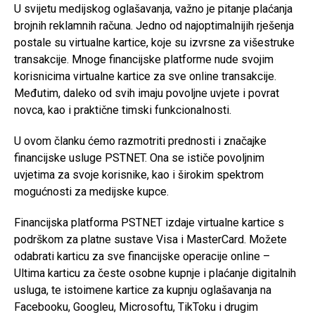
U svijetu medijskog oglašavanja, važno je pitanje plaćanja
brojnih reklamnih računa. Jedno od najoptimalnijih rješenja
postale su virtualne kartice, koje su izvrsne za višestruke
transakcije. Mnoge financijske platforme nude svojim
korisnicima virtualne kartice za sve online transakcije.
Međutim, daleko od svih imaju povoljne uvjete i povrat
novca, kao i praktične timski funkcionalnosti.
U ovom članku ćemo razmotriti prednosti i značajke
financijske usluge PSTNET. Ona se ističe povoljnim
uvjetima za svoje korisnike, kao i širokim spektrom
mogućnosti za medijske kupce.
Financijska platforma PSTNET izdaje virtualne kartice s
podrškom za platne sustave Visa i MasterCard. Možete
odabrati karticu za sve financijske operacije online –
Ultima karticu za česte osobne kupnje i plaćanje digitalnih
usluga, te istoimene kartice za kupnju oglašavanja na
Facebooku, Googleu, Microsoftu, TikToku i drugim