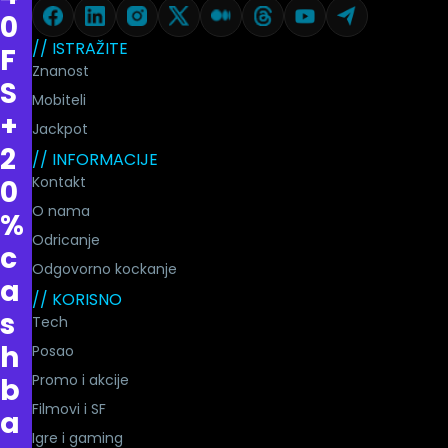
0
// ISTRAŽITE
F
Znanost
S
Mobiteli
+
Jackpot
2
// INFORMACIJE
Kontakt
0
O nama
%
Odricanje
c
Odgovorno kockanje
a
// KORISNO
s
Tech
h
Posao
Promo i akcije
b
Filmovi i SF
a
Igre i gaming