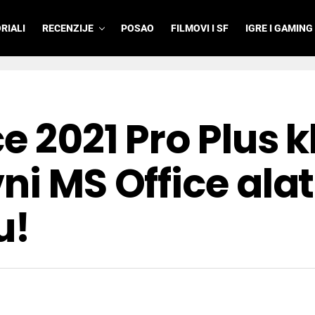
RIALI
RECENZIJE
POSAO
FILMOVI I SF
IGRE I GAMING
ce 2021 Pro Plus 
ni MS Office alat
u!