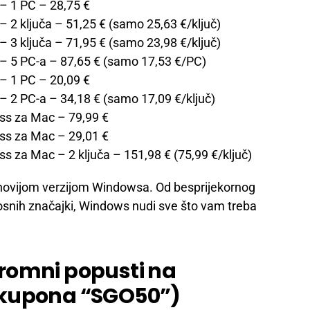
 – 1 PC
– 28,75 €
– 2 ključa
– 51,25 € (samo 25,63 €/ključ)
– 3 ključa
– 71,95 € (samo 23,98 €/ključ)
 – 5 PC-a
– 87,65 € (samo 17,53 €/PC)
 – 1 PC
– 20,09 €
 – 2 PC-a
– 34,18 € (samo 17,09 €/ključ)
ess za Mac
– 79,99 €
ess za Mac
– 29,01 €
s za Mac – 2 ključa
– 151,98 € (75,99 €/ključ)
ajnovijom verzijom Windowsa. Od besprijekornog
osnih značajki, Windows nudi sve što vam treba
romni popusti na
 kupona “SGO50”)