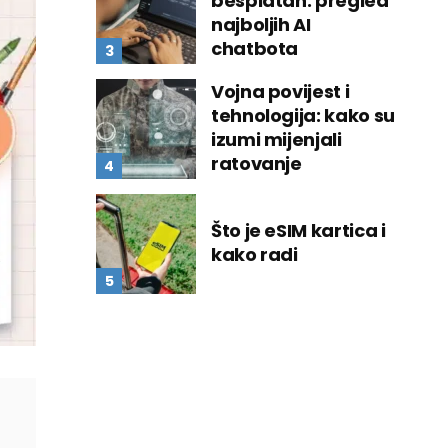
besplatan: pregled
najboljih AI
chatbota
Vojna povijest i
tehnologija: kako su
izumi mijenjali
ratovanje
Što je eSIM kartica i
kako radi