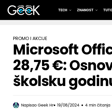
TECH
ZNANOST
TUTO
GeeK.hr
PROMO I AKCIJE
Microsoft Offi
28,75 €: Osnov
školsku godin
Napisao
Geek Hr
19/08/2024
4 min čitanja