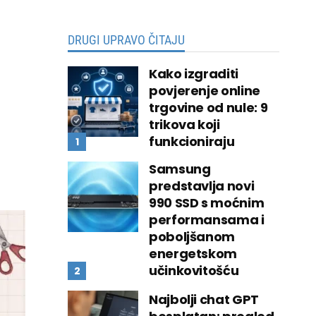
DRUGI UPRAVO ČITAJU
Kako izgraditi
povjerenje online
trgovine od nule: 9
trikova koji
funkcioniraju
Samsung
predstavlja novi
990 SSD s moćnim
performansama i
poboljšanom
energetskom
učinkovitošću
Najbolji chat GPT