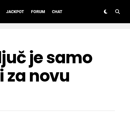
JACKPOT
FORUM
CHAT
ključ je samo
i za novu