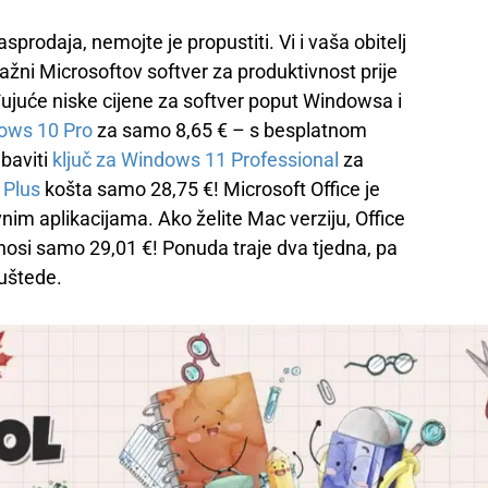
prodaja, nemojte je propustiti. Vi i vaša obitelj
ažni Microsoftov softver za produktivnost prije
đujuće niske cijene za softver poput Windowsa i
ows 10 Pro
za samo 8,65 € – s besplatnom
baviti
ključ za Windows 11 Professional
za
 Plus
košta samo 28,75 €! Microsoft Office je
nim aplikacijama. Ako želite Mac verziju, Office
si samo 29,01 €! Ponuda traje dva tjedna, pa
uštede.