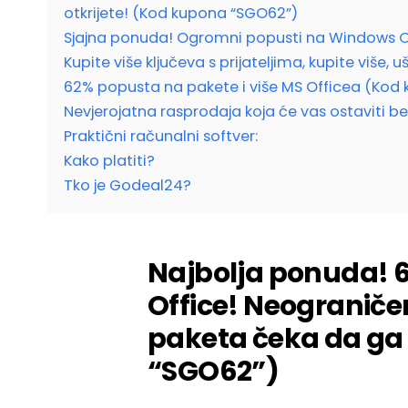
otkrijete! (Kod kupona “SGO62”)
Sjajna ponuda! Ogromni popusti na Windows O
Kupite više ključeva s prijateljima, kupite više,
62% popusta na pakete i više MS Officea (Kod
Nevjerojatna rasprodaja koja će vas ostaviti b
Praktični računalni softver:
Kako platiti?
Tko je Godeal24?
Najbolja ponuda! 
Office! Neograničen
paketa čeka da ga 
“SGO62”)