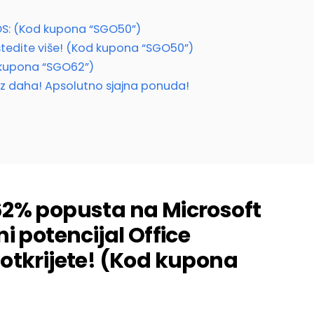
S: (Kod kupona “SGO50”)
 uštedite više! (Kod kupona “SGO50”)
 kupona “SGO62”)
ez daha! Apsolutno sjajna ponuda!
62% popusta na Microsoft
i potencijal Office
otkrijete! (Kod kupona