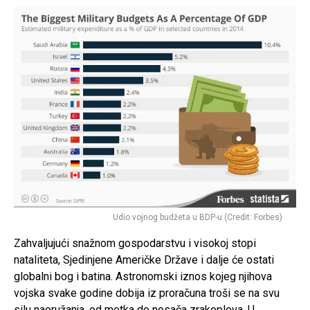
Udio vojnog budžeta u BDP-u (Credit: Forbes)
Zahvaljujući snažnom gospodarstvu i visokoj stopi
nataliteta, Sjedinjene Američke Države i dalje će ostati
globalni bog i batina. Astronomski iznos kojeg njihova
vojska svake godine dobija iz proračuna troši se na svu
silu naoružanja, od metka do nosača zrakoplova. U