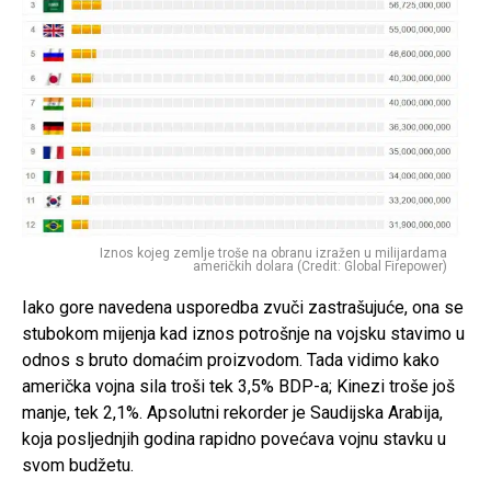
Iznos kojeg zemlje troše na obranu izražen u milijardama
američkih dolara (Credit: Global Firepower)
Iako gore navedena usporedba zvuči zastrašujuće, ona se
stubokom mijenja kad iznos potrošnje na vojsku stavimo u
odnos s bruto domaćim proizvodom. Tada vidimo kako
američka vojna sila troši tek 3,5% BDP-a; Kinezi troše još
manje, tek 2,1%. Apsolutni rekorder je Saudijska Arabija,
koja posljednjih godina rapidno povećava vojnu stavku u
svom budžetu.