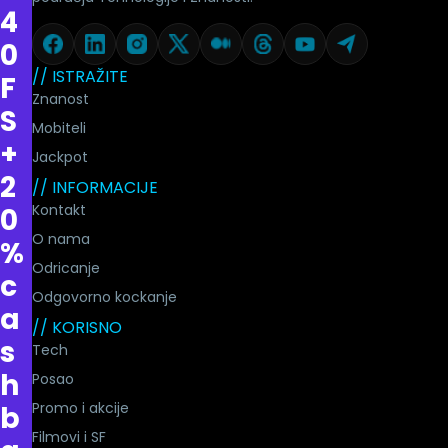
4
0
// ISTRAŽITE
F
Znanost
S
Mobiteli
+
Jackpot
2
// INFORMACIJE
Kontakt
0
O nama
%
Odricanje
c
Odgovorno kockanje
a
// KORISNO
s
Tech
h
Posao
Promo i akcije
b
Filmovi i SF