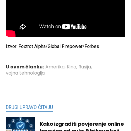
Izvor: Foxtrot Alpha/Global Firepower/Forbes
U ovom članku:
Amerika
,
Kina
,
Rusija
,
vojna tehnologija
DRUGI UPRAVO ČITAJU
Kako izgraditi povjerenje online
trgovine od nule: 9 trikova koji