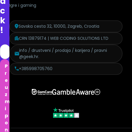
a
Igre i gaming
c
k
Savska cesta 32, 10000, Zagreb, Croatia
!
CRN 13879174 | WEB CODING SOLUTIONS LTD
info / drustveni / prodaja / karijera / pravni
@geek.hr.
P
+385998705760
r
e
u
z
m
i
p
o
n