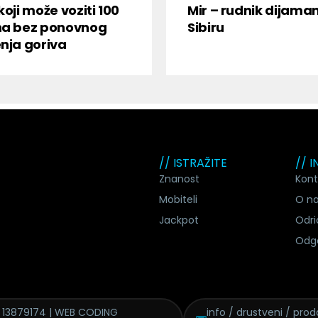
koji može voziti 100
Mir – rudnik dijama
na bez ponovnog
Sibiru
nja goriva
// ISTRAŽITE
// 
Znanost
Kont
Mobiteli
O n
Jackpot
Odri
Odg
 13879174 | WEB CODING
info / drustveni / proda