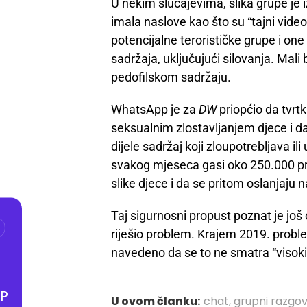
U nekim slučajevima, slika grupe je i
imala naslove kao što su “tajni video
potencijalne terorističke grupe i on
sadržaja, uključujući silovanja. Mali 
pedofilskom sadržaju.
WhatsApp je za
DW
priopćio da tvrtk
seksualnim zlostavljanjem djece i d
dijele sadržaj koji zloupotrebljava i
svakog mjeseca gasi oko 250.000 pro
slike djece i da se pritom oslanjaju 
Taj sigurnosni propust poznat je još
riješio problem. Krajem 2019. proble
navedeno da se to ne smatra “visoki
P
U ovom članku:
chat
,
grupni razgo