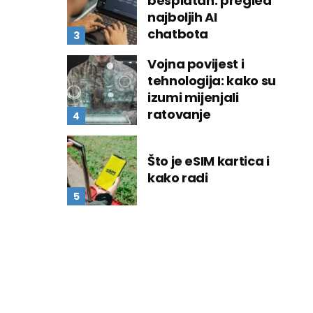
besplatan: pregled
najboljih AI
chatbota
Vojna povijest i
tehnologija: kako su
izumi mijenjali
ratovanje
Što je eSIM kartica i
kako radi