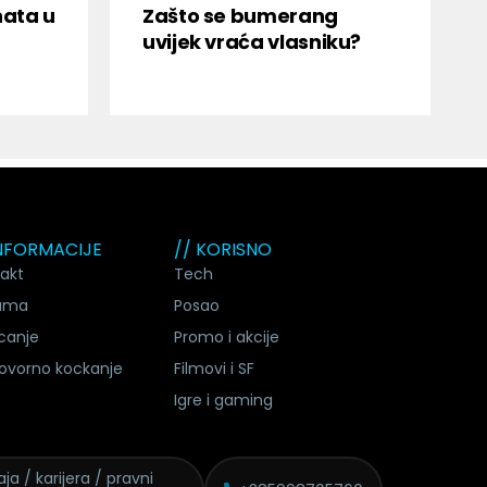
nata u
Zašto se bumerang
uvijek vraća vlasniku?
INFORMACIJE
// KORISNO
akt
Tech
ama
Posao
canje
Promo i akcije
ovorno kockanje
Filmovi i SF
Igre i gaming
ja / karijera / pravni