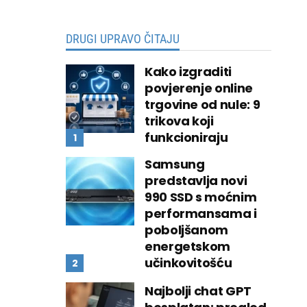
DRUGI UPRAVO ČITAJU
Kako izgraditi
povjerenje online
trgovine od nule: 9
trikova koji
funkcioniraju
Samsung
predstavlja novi
990 SSD s moćnim
performansama i
poboljšanom
energetskom
učinkovitošću
Najbolji chat GPT