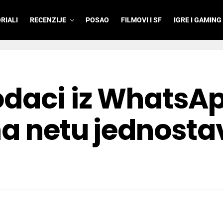
RIALI
RECENZIJE
POSAO
FILMOVI I SF
IGRE I GAMING
odaci iz WhatsA
na netu jednost