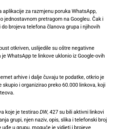
pa aplikacije za razmjenu poruka WhatsApp,
 to jednostavnom pretragom na Googleu. Čak i
 do brojeva telefona članova grupa i njihovih
pust otkriven, uslijedile su oštre negativne
je WhatsApp te linkove uklonio iz Google-ovih
rnet arhive i dalje čuvaju te podatke, otkrio je
e skupio i organizirao preko 60.000 linkova, koji
iteova.
a koje je testirao
DW
, 427 su bili aktivni linkovi
ja grupi, njen naziv, opis, slika i telefonski broj
 uđe u grupu, moguće je vidjeti i brojeve