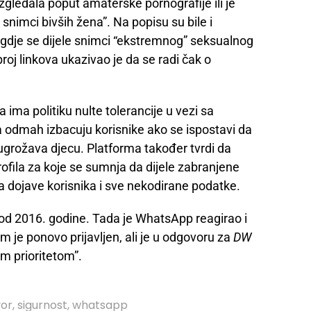
zgledala poput amaterske pornografije ili je
 snimci bivših žena”. Na popisu su bile i
e gdje se dijele snimci “ekstremnog” seksualnog
broj linkova ukazivao je da se radi čak o
a ima politiku nulte tolerancije u vezi sa
a odmah izbacuju korisnike ako se ispostavi da
li ugrožava djecu. Platforma također tvrdi da
fila za koje se sumnja da dijele zabranjene
na dojave korisnika i sve nekodirane podatke.
 od 2016. godine. Tada je WhatsApp reagirao i
m je ponovo prijavljen, ali je u odgovoru za
DW
m prioritetom”.
vor
,
sigurnost
,
whatsapp