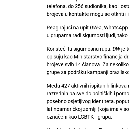
telefona, do 256 sudionika, kao i os
brojeva u kontakte mogu se otkriti i 
Reagirajući na upit
DW
-a, WhatsApp 
u grupama radi sigurnosti ljudi, tako
Koristeći tu sigurnosnu rupu,
DW
je t
opisuju kao Ministarstvo financija dr
brojeve svih 14 članova. Za nekoliko
grupe za podršku kampanji brazilsko
Među 427 aktivnih ispitanih linkova 
razrednih pa sve do političkih i por
posebno osjetljivog identiteta, popu
latinoameričkoj zemlji (koja ima vi
označeni kao LGBTK+ grupa.