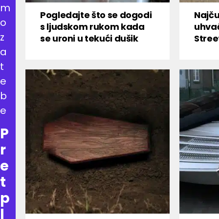
m
Pogledajte što se dogodi
Najču
o
s ljudskom rukom kada
uhva
z
se uroni u tekući dušik
Stree
a
t
e
b
e
P
r
e
t
p
l