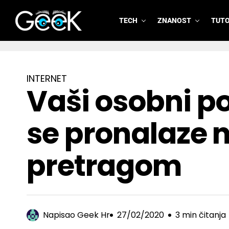
TECH
ZNANOST
TUTO
GeeK.hr
INTERNET
Vaši osobni p
se pronalaze 
pretragom
Napisao
Geek Hr
27/02/2020
3 min čitanja