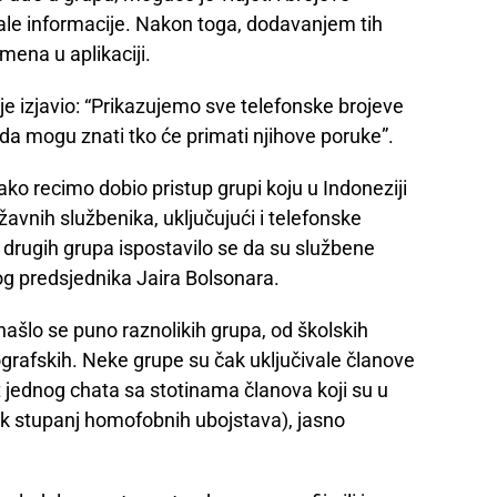
tale informacije. Nakon toga, dodavanjem tih
imena u aplikaciji.
je izjavio: “Prikazujemo sve telefonske brojeve
 da mogu znati tko će primati njihove poruke”.
ako recimo dobio pristup grupi koju u Indoneziji
žavnih službenika, uključujući i telefonske
 drugih grupa ispostavilo se da su službene
g predsjednika Jaira Bolsonara.
našlo se puno raznolikih grupa, od školskih
nografskih. Neke grupe su čak uključivale članove
t jednog chata sa stotinama članova koji su u
sok stupanj homofobnih ubojstava), jasno