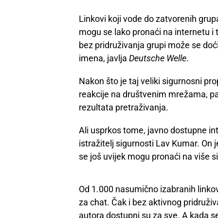
Linkovi koji vode do zatvorenih gru
mogu se lako pronaći na internetu i
bez pridruživanja grupi može se doći
imena, javlja
Deutsche Welle
.
Nakon što je taj veliki sigurnosni pro
reakcije na društvenim mrežama, pa 
rezultata pretraživanja.
Ali usprkos tome, javno dostupne inte
istražitelj sigurnosti Lav Kumar. On j
se još uvijek mogu pronaći na više s
Od 1.000 nasumično izabranih linkov
za chat. Čak i bez aktivnog pridruživan
autora dostupni su za sve. A kada se