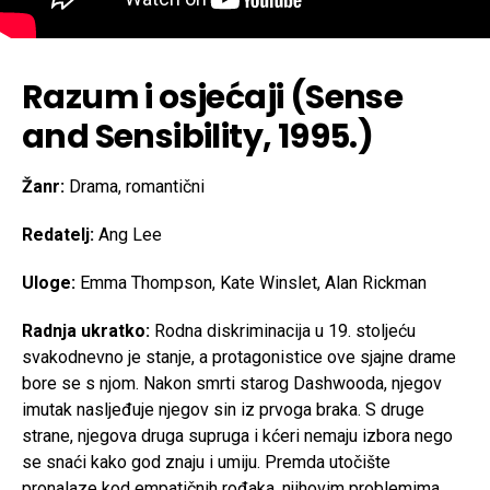
Razum i osjećaji (Sense
and Sensibility, 1995.)
Žanr:
Drama, romantični
Redatelj:
Ang Lee
Uloge:
Emma Thompson, Kate Winslet, Alan Rickman
Radnja ukratko:
Rodna diskriminacija u 19. stoljeću
svakodnevno je stanje, a protagonistice ove sjajne drame
bore se s njom. Nakon smrti starog Dashwooda, njegov
imutak nasljeđuje njegov sin iz prvoga braka. S druge
strane, njegova druga supruga i kćeri nemaju izbora nego
se snaći kako god znaju i umiju. Premda utočište
pronalaze kod empatičnih rođaka, njihovim problemima