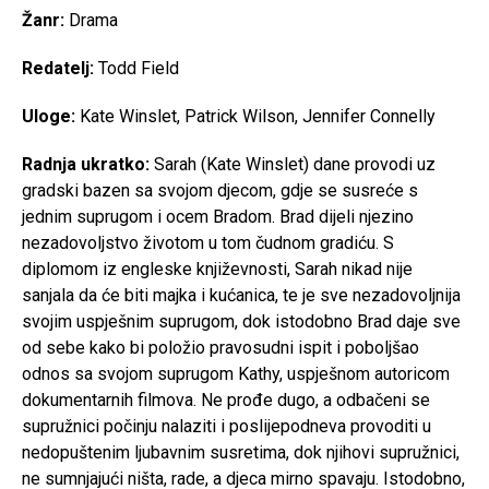
Žanr:
Drama
Redatelj:
Todd Field
Uloge:
Kate Winslet, Patrick Wilson, Jennifer Connelly
Radnja ukratko:
Sarah (Kate Winslet) dane provodi uz
gradski bazen sa svojom djecom, gdje se susreće s
jednim suprugom i ocem Bradom. Brad dijeli njezino
nezadovoljstvo životom u tom čudnom gradiću. S
diplomom iz engleske književnosti, Sarah nikad nije
sanjala da će biti majka i kućanica, te je sve nezadovoljnija
svojim uspješnim suprugom, dok istodobno Brad daje sve
od sebe kako bi položio pravosudni ispit i poboljšao
odnos sa svojom suprugom Kathy, uspješnom autoricom
dokumentarnih filmova. Ne prođe dugo, a odbačeni se
supružnici počinju nalaziti i poslijepodneva provoditi u
nedopuštenim ljubavnim susretima, dok njihovi supružnici,
ne sumnjajući ništa, rade, a djeca mirno spavaju. Istodobno,