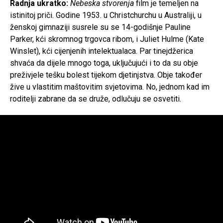
Radnja ukratko:
Nebeska stvorenja
film je temeljen na
istinitoj priči. Godine 1953. u Christchurchu u Australiji, u
ženskoj gimnaziji susrele su se 14-godišnje Pauline
Parker, kći skromnog trgovca ribom, i Juliet Hulme (Kate
Winslet), kći cijenjenih intelektualaca. Par tinejdžerica
shvaća da dijele mnogo toga, uključujući i to da su obje
preživjele tešku bolest tijekom djetinjstva. Obje također
žive u vlastitim maštovitim svjetovima. No, jednom kad im
roditelji zabrane da se druže, odlučuju se osvetiti.