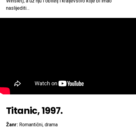
Winslet), a uz nju i obitelj i kraljevstvo koje bi imao
naslijediti…
Titanic, 1997.
Žanr:
Romantični, drama