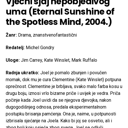
Vječni sjaj nepobjedivog
uma (Eternal Sunshine of
the Spotless Mind, 2004.)
Žanr:
Drama, znanstvenofantastični
Redatelj:
Michel Gondry
Uloge:
Jim Carrey, Kate Winslet, Mark Ruffalo
Radnja ukratko:
Joel je pomalo zbunjen i povučen
momak, dok mu je cura Clementine (Kate Winslet) potpuna
oprečnost. Clementine je brbljava, svako malo farba kosu u
drugu boju, iznosi vrlo bizarne priče i uvijek je vedra. Priča
počinje kada Joel uvidi da se njegova djevojka, nakon
dugogodišnjeg odnosa, predala eksperimentalnom
postupku brisanja pamćenja. Ona je, naime, u potpunosti
izbrisala sjećanje na Joela. Kako bi joj se osvetio, ali i
zbog boli koju osjeća zbog svega, Joel se odluči