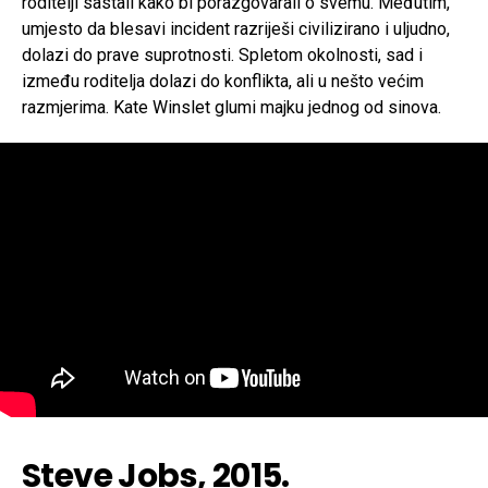
roditelji sastali kako bi porazgovarali o svemu. Međutim,
umjesto da blesavi incident razriješi civilizirano i uljudno,
dolazi do prave suprotnosti. Spletom okolnosti, sad i
između roditelja dolazi do konflikta, ali u nešto većim
razmjerima. Kate Winslet glumi majku jednog od sinova.
Steve Jobs, 2015.