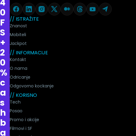
4
0
// ISTRAŽITE
F
Znanost
S
Mobiteli
+
Jackpot
2
// INFORMACIJE
Kontakt
0
O nama
%
Odricanje
c
Odgovorno kockanje
a
// KORISNO
s
Tech
h
Posao
Promo i akcije
b
Filmovi i SF
a