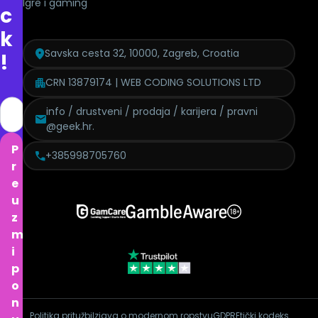
Igre i gaming
c
k
Savska cesta 32, 10000, Zagreb, Croatia
!
CRN 13879174 | WEB CODING SOLUTIONS LTD
info / drustveni / prodaja / karijera / pravni
@geek.hr.
P
+385998705760
r
e
u
z
m
i
p
o
n
Politika pritužbi
Izjava o modernom ropstvu
GDPR
Etički kodeks