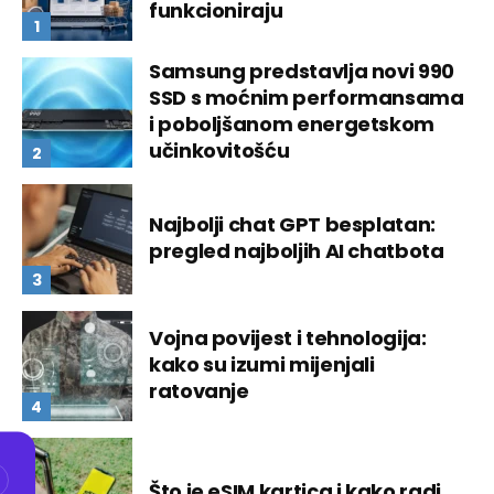
funkcioniraju
Samsung predstavlja novi 990
SSD s moćnim performansama
i poboljšanom energetskom
učinkovitošću
Najbolji chat GPT besplatan:
pregled najboljih AI chatbota
Vojna povijest i tehnologija:
kako su izumi mijenjali
ratovanje
Što je eSIM kartica i kako radi