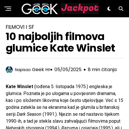
GeeK.hr
FILMOVI I SF
10 najboljih filmova
glumice Kate Winslet
Geek Hr
05/05/2025
8 min čitanja
Napisao
Kate Winslet
(rođena 5. listopada 1975.) engleska je
glumica. Poznata je po ulogama u povijesnim dramama,
kao i po složenim likovima koje često utjelovljuje. Već s 15
godina zatekla se na ekranima kad je glumila u britanskoj
seriji
Dark Season
(1991.). Njezin se rad nastavio tijekom
1990-ih, a tad je stekla slavu zahvaljujući filmovima poput
Nebeskih stvorenja
(1994.),
Razuma i osjećaja
(1995.), ali i