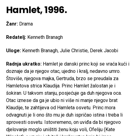
Hamlet, 1996.
Žanr:
Drama
Redatelj:
Kenneth Branagh
Uloge:
Kenneth Branagh, Julie Christie, Derek Jacobi
Radnja ukratko:
Hamlet je danski princ koji se vraća kući i
doznaje da je njegov otac, ujedno i kralj, nedavno umro.
Štoviše, njegova majka, Gertruda, brzo se preudala za
Hamletova strica Klaudija. Princ Hamlet žalostan je i
šokiran. U takvom stanju, posjećuje ga duh njegova oca.
Otac iznese da ga je ubio ni više ni manje njegov brat
Klaudije, te zahtijeva od Hamleta osvetu. Princ mora
odvagnuti je li ono što mu je duh ispričao istina i treba li
sprovesti osvetu. Istovremeno, on uviđa da bi njegovo
djelovanje moglo uništiti ženu koju voli, Ofeliju (Kate