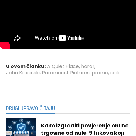
U ovom članku:
A Quiet Place
,
horor
,
John Krasinski
,
Paramount Pictures
,
promo
,
scifi
DRUGI UPRAVO ČITAJU
Kako izgraditi povjerenje online
trgovine od nule: 9 trikova koji