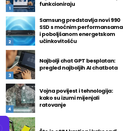
funkcioniraju
Samsung predstavlja novi 990
SSD s moćnim performansama
i poboljšanom energetskom
učinkovitošću
Najbolji chat GPT besplatan:
pregled najboljih AI chatbota
Vojna povijest i tehnologija:
kako su izumi mijenjali
ratovanje