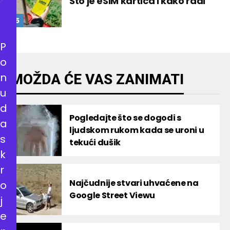
Što je eSIM kartica i kako radi
P
o
n
MOŽDA ĆE VAS ZANIMATI
u
d
Pogledajte što se dogodi s
a
ljudskom rukom kada se uroni u
s
tekući dušik
k
r
Najčudnije stvari uhvaćene na
o
Google Street Viewu
j
e