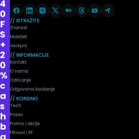
4
0
// ISTRAŽITE
F
Znanost
S
Mobiteli
+
Jackpot
2
// INFORMACIJE
Kontakt
0
O nama
%
Odricanje
c
Odgovorno kockanje
a
// KORISNO
s
Tech
h
Posao
Promo i akcije
b
Filmovi i SF
a