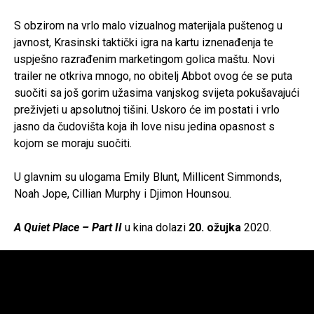
S obzirom na vrlo malo vizualnog materijala puštenog u
javnost, Krasinski taktički igra na kartu iznenađenja te
uspješno razrađenim marketingom golica maštu. Novi
trailer ne otkriva mnogo, no obitelj Abbot ovog će se puta
suočiti sa još gorim užasima vanjskog svijeta pokušavajući
preživjeti u apsolutnoj tišini. Uskoro će im postati i vrlo
jasno da čudovišta koja ih love nisu jedina opasnost s
kojom se moraju suočiti.
U glavnim su ulogama Emily Blunt, Millicent Simmonds,
Noah Jope, Cillian Murphy i Djimon Hounsou.
A Quiet Place – Part II
u kina dolazi
20. ožujka
2020.