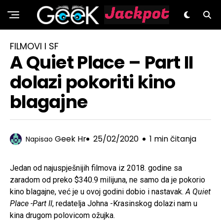
GeeK.hr
FILMOVI I SF
A Quiet Place – Part II
dolazi pokoriti kino
blagajne
Geek Hr
25/02/2020
1 min čitanja
Napisao
Jedan od najuspješnijih filmova iz 2018. godine sa
zaradom od preko $340.9 milijuna, ne samo da je pokorio
kino blagajne, već je u ovoj godini dobio i nastavak.
A Quiet
Place -Part II
, redatelja Johna -Krasinskog dolazi nam u
kina drugom polovicom ožujka.