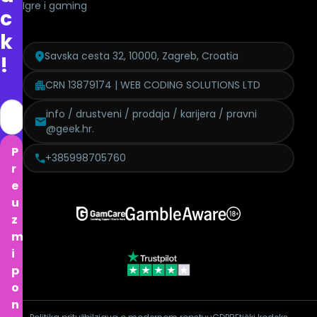
Igre i gaming
c
k
Savska cesta 32, 10000, Zagreb, Croatia
!
CRN 13879174 | WEB CODING SOLUTIONS LTD
info / drustveni / prodaja / karijera / pravni
@geek.hr.
P
+385998705760
r
e
u
z
m
i
p
o
n