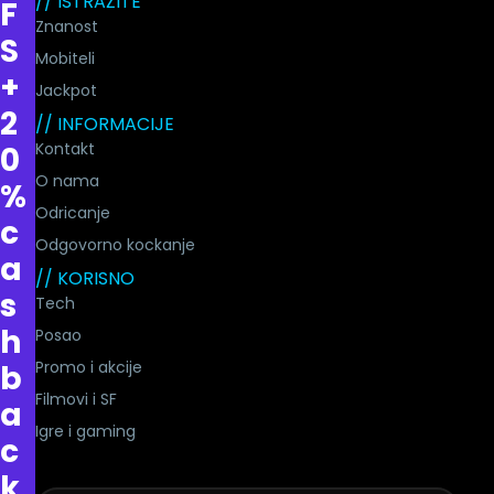
// ISTRAŽITE
F
Znanost
S
Mobiteli
+
Jackpot
2
// INFORMACIJE
Kontakt
0
O nama
%
Odricanje
c
Odgovorno kockanje
a
// KORISNO
s
Tech
h
Posao
Promo i akcije
b
Filmovi i SF
a
Igre i gaming
c
k