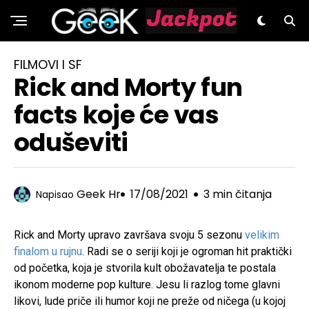
GeeK.hr
FILMOVI I SF
Rick and Morty fun
facts koje će vas
oduševiti
Geek Hr
17/08/2021
3 min čitanja
Napisao
Rick and Morty upravo završava svoju 5 sezonu
velikim
finalom u rujnu
. Radi se o seriji koji je ogroman hit praktički
od početka, koja je stvorila kult obožavatelja te postala
ikonom moderne pop kulture. Jesu li razlog tome glavni
likovi, lude priče ili humor koji ne preže od ničega (u kojoj