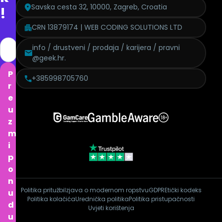
Savska cesta 32, 10000, Zagreb, Croatia
!
CRN 13879174 | WEB CODING SOLUTIONS LTD
info / drustveni / prodaja / karijera / pravni
@geek.hr.
P
+385998705760
r
e
u
z
m
i
p
o
n
Politika pritužbi
Izjava o modernom ropstvu
GDPR
Etički kodeks
u
Politika kolačića
Urednička politika
Politika pristupačnosti
d
Uvjeti korištenja
u