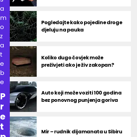
a
m
Pogledajte kako pojedine droge
o
djeluju na pauka
z
a
t
Koliko dugo čovjek može
e
preživjeti ako je živ zakopan?
b
e
Auto koji može voziti 100 godina
P
bez ponovnog punjenja goriva
r
e
t
Mir – rudnik dijamanata u Sibiru
p