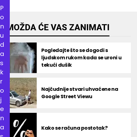
P
o
n
MOŽDA ĆE VAS ZANIMATI
u
d
Pogledajte što se dogodi s
a
ljudskom rukom kada se uroni u
s
tekući dušik
k
r
Najčudnije stvari uhvaćene na
o
Google Street Viewu
j
e
n
a
Kako se računa postotak?
s