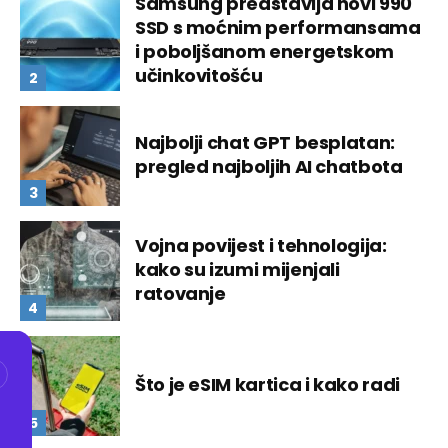
Samsung predstavlja novi 990
SSD s moćnim performansama
i poboljšanom energetskom
učinkovitošću
Najbolji chat GPT besplatan:
pregled najboljih AI chatbota
Vojna povijest i tehnologija:
kako su izumi mijenjali
ratovanje
Što je eSIM kartica i kako radi