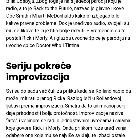
Billa Cosbyja. Zbog toga je na sljedećoj parodiji koju je
radio, a to je Back to the Future, nazvao je glavne likove
Doc Smith i Mharti McDonhalds kako bi izbjegao bilo
kakve pravne probleme. Dok je uređivao audio, svidjeli su
mu se likove te ih je htio bolje razviti. S vremenom su to
postali Rick i Morty. A i glazba uvodne špice je parodija na
uvodne špice Doctor Who i Tintina.
Seriju pokreće
improvizacija
Svi su do sada već čuli za priliku kada se Roiland napio da
može imitirati pijanog Ricka. Razlog leži u Roilandovoj
ljubavi prema improvizaciji. Smatra da to animiranoj seriji
daje prirodnost i bolju protočnost. Improvizacije naziva
“alts” i većinom se radi o jednostavnim uvredama i šalama
koje govore Rick ili Morty. Onda prilikom faze uređivanja
odabere one koje mu se najviše sviđaju te izbaci ostale.