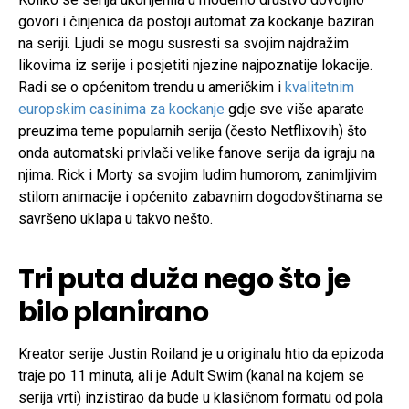
govori i činjenica da postoji automat za kockanje baziran
na seriji. Ljudi se mogu susresti sa svojim najdražim
likovima iz serije i posjetiti njezine najpoznatije lokacije.
Radi se o općenitom trendu u američkim i
kvalitetnim
europskim casinima za kockanje
gdje sve više aparate
preuzima teme popularnih serija (često Netflixovih) što
onda automatski privlači velike fanove serija da igraju na
njima. Rick i Morty sa svojim ludim humorom, zanimljivim
stilom animacije i općenito zabavnim dogodovštinama se
savršeno uklapa u takvo nešto.
Tri puta duža nego što je
bilo planirano
Kreator serije Justin Roiland je u originalu htio da epizoda
traje po 11 minuta, ali je Adult Swim (kanal na kojem se
serija vrti) inzistirao da bude u klasičnom formatu od pola