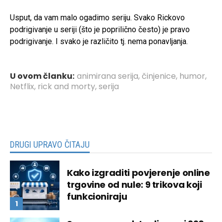
Usput, da vam malo ogadimo seriju. Svako Rickovo
podrigivanje u seriji (što je poprilično često) je pravo
podrigivanje. I svako je različito tj. nema ponavljanja.
U ovom članku:
animirana serija
,
činjenice
,
humor
,
Netflix
,
rick and morty
,
serija
DRUGI UPRAVO ČITAJU
Kako izgraditi povjerenje online
trgovine od nule: 9 trikova koji
funkcioniraju