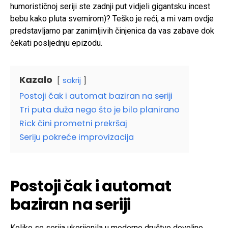
humorističnoj seriji ste zadnji put vidjeli gigantsku incest
bebu kako pluta svemirom)? Teško je reći, a mi vam ovdje
predstavljamo par zanimljivih činjenica da vas zabave dok
čekati posljednju epizodu.
Kazalo
sakrij
Postoji čak i automat baziran na seriji
Tri puta duža nego što je bilo planirano
Rick čini prometni prekršaj
Seriju pokreće improvizacija
Postoji čak i automat
baziran na seriji
Koliko se serija ukorijenila u moderno društvo dovoljno