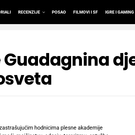
RIALI
RECENZIJE
POSAO
FILMOVI I SF
IGRE I GAMING
e Guadagnina dje
osveta
zastrašujućim hodnicima plesne akademije