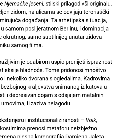
me
Njemačke jeseni
, stilski prilagodivši originalu.
jeljen zidom, na ulicama se odvijaju teroristički
mirujuća događanja. Ta arhetipska situacija,
a u samom poslijeratnom Berlinu, i dominacija
e okrutnog, samo suptilnijeg unutar zidova
amiku samog filma.
jivim je odabirom uspio prenijeti ispraznost
refleksije hladnoće. Tome pridonosi mnoštvo
ao i nekoliko dvorana s ogledalima. Kadrovima
 bezbojnog kraljevstva snimanog iz kutova u
osti i depresivan dojam s odsjajem metalnih
 umovima, i izaziva nelagodu.
terijeru i institucionaliziranosti –
Volk
,
m kostimima prenosi metaforu neizbježno
uvremena plesna koreografija Damiena Jaleta,