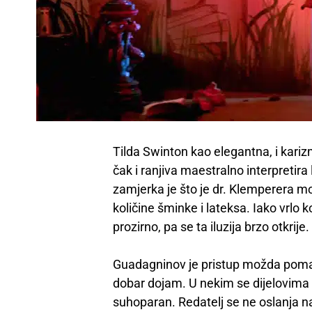
Tilda Swinton kao elegantna, i kar
čak i ranjiva maestralno interpretir
zamjerka je što je dr. Klemperera m
količine šminke i lateksa. Iako vrlo
prozirno, pa se ta iluzija brzo otkrije.
Guadagninov je pristup možda pomalo 
dobar dojam. U nekim se dijelovima r
suhoparan. Redatelj se ne oslanja n