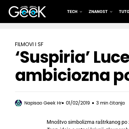
TECH
ZNANOST
TUTO
GeeK.hr
FILMOVI I SF
‘Suspiria’ Luc
ambiciozna p
Napisao
Geek Hr
01/02/2019
3 min čitanja
Mnoštvo simbolizma raštrkanog po 