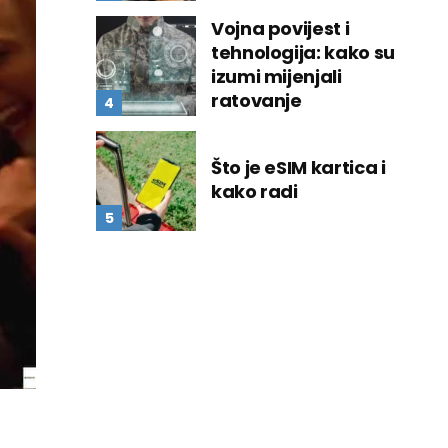
Vojna povijest i
tehnologija: kako su
izumi mijenjali
ratovanje
Što je eSIM kartica i
kako radi