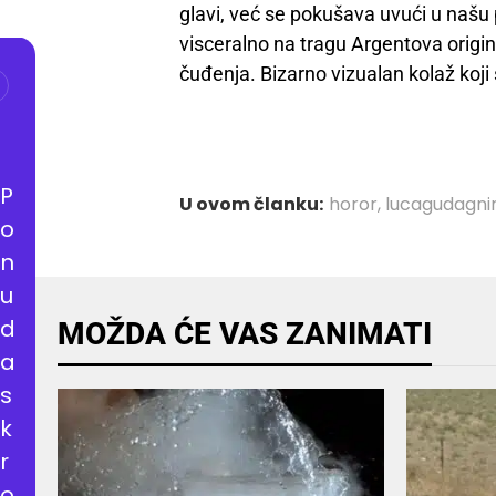
glavi, već se pokušava uvući u našu 
visceralno na tragu Argentova origina
čuđenja. Bizarno vizualan kolaž koji 
P
U ovom članku:
horor
,
lucagudagni
o
n
u
d
MOŽDA ĆE VAS ZANIMATI
a
s
k
r
o