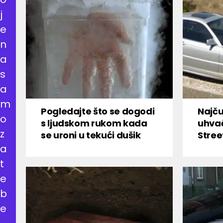
j
e
n
a
s
a
m
Pogledajte što se dogodi
Najču
o
s ljudskom rukom kada
uhva
z
se uroni u tekući dušik
Stree
a
t
e
b
e