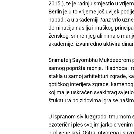
2015.), te je radnju smjestio u vrije
Berlin je u to vrijeme još uvijek podi
napadi, a u akademiji
Tanz
vrlo uzne
dominacija nasilja i muškog princip
ženskog, smirenijeg ali nimalo manj
akademije, izvanredno aktivira din
Snimatelj Sayombhu Mukdeeprom pažl
samog poprišta radnje. Hladnoća i 
stakla u samoj arhitekturi zgrade, k
gotičkog interijera zgrade, kamenog
kojima je uskraćen svaki trag svjetl
štukatura po zidovima igra se našim
U ispranom sivilu zgrada, tmurnom eks
ezoterični ples svojim jarko crveni
prolivene krvi. Oštra, otvorena i s