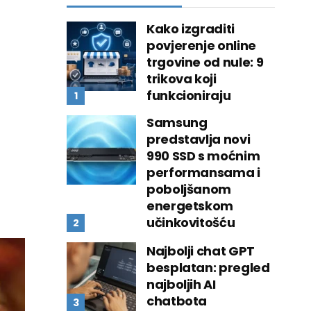
Kako izgraditi
povjerenje online
trgovine od nule: 9
trikova koji
funkcioniraju
Samsung
predstavlja novi
990 SSD s moćnim
performansama i
poboljšanom
energetskom
učinkovitošću
Najbolji chat GPT
besplatan: pregled
najboljih AI
chatbota