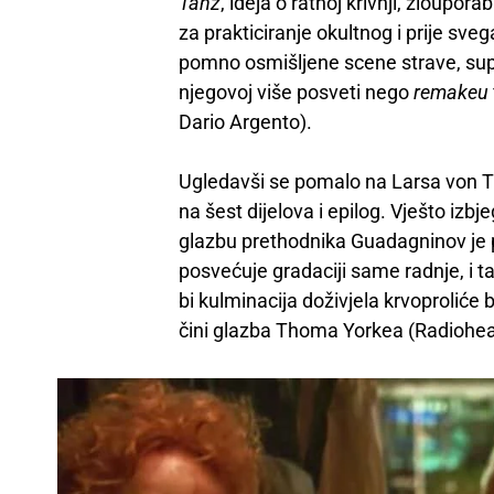
Tanz
, ideja o ratnoj krivnji, zloupo
za prakticiranje okultnog i prije sv
pomno osmišljene scene strave, sup
njegovoj više posveti nego
remakeu
Dario Argento).
Ugledavši se pomalo na Larsa von Trier
na šest dijelova i epilog. Vješto izbj
glazbu prethodnika Guadagninov je p
posvećuje gradaciji same radnje, i ta
bi kulminacija doživjela krvoproliće 
čini glazba Thoma Yorkea (Radiohea