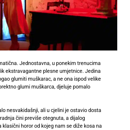
izmatična. Jednostavna, u ponekim trenucima
a lik ekstravagantne plesne umjetnice. Jedina
ogao glumiti muškarac, a ne ona ispod velike
 korektno glumi muškarca, djeluje pomalo
nesvakidašnji, ali u cjelini je ostavio dosta
adnja čini previše otegnuta, a dijalog
a klasični horor od kojeg nam se diže kosa na