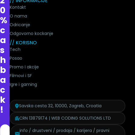
2
// INFORMACIJE
Kontakt
0
O nama
%
Odricanje
c
Odgovorno kockanje
a
// KORISNO
s
Tech
h
Posao
Promo i akcije
b
Filmovi i SF
a
Igre i gaming
c
k
Savska cesta 32, 10000, Zagreb, Croatia
!
CRN 13879174 | WEB CODING SOLUTIONS LTD
info / drustveni / prodaja / karijera / pravni