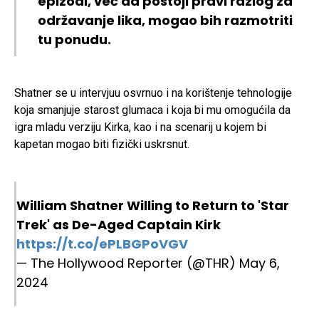
epizodi, već da postoji pravi razlog za
održavanje lika, mogao bih razmotriti
tu ponudu.
Shatner se u intervjuu osvrnuo i na korištenje tehnologije
koja smanjuje starost glumaca i koja bi mu omogućila da
igra mladu verziju Kirka, kao i na scenarij u kojem bi
kapetan mogao biti fizički uskrsnut.
William Shatner Willing to Return to 'Star
Trek' as De-Aged Captain Kirk
https://t.co/ePLBGPoVGV
— The Hollywood Reporter (@THR)
May 6,
2024