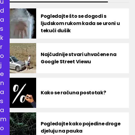
u
d
Pogledajte što se dogodi s
a
ljudskom rukom kada se uroni u
s
tekući dušik
k
r
Najčudnije stvari uhvaćene na
o
Google Street Viewu
j
e
n
a
Kako se računa postotak?
s
a
m
Pogledajte kako pojedine droge
o
djeluju na pauka