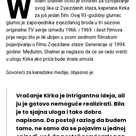
W
illiam Shatner očito je otvoren za oživljavanje
svog lika iz Zvjezdanih staza, kapetana Kirka
za još jedan film. Ovaj 93-godišnji glumac
glumio je zapovjednika zvjezdanog broda u tri sezone
originalne TV serije između 1966. i 1969. i šest filmova
prije nego što je lik ubijen u svom sedmom filmskom
pojavljivanju u filmu Zvjezdane staze: Generacije iz 1994.
godine. Međutim, Shatner je naglasio da će se rado vratiti
u ulogu Kirka ako priča bude imala smisla.
Govoreći za kanadske medije, objasnio je:
Vraćanje Kirka je intrigantna ideja, ali
ju je gotovo nemoguće realizirati. Bila
je to sjajna uloga i tako dobro
napisana. Da postoji razlog da budem
tamo, ne samo da se pojavim u jednoj