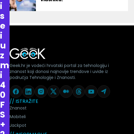
i
s
e
i
u
z
m
Geek.hr je vodeći hrvatski portal za tehnologiju i
znanost koji donosi najnovije trendove i uvide iz
i
područja Tehnologije i Znanosti.
4
0
// ISTRAŽITE
F
Znanost
S
Mobiteli
+
Jackpot