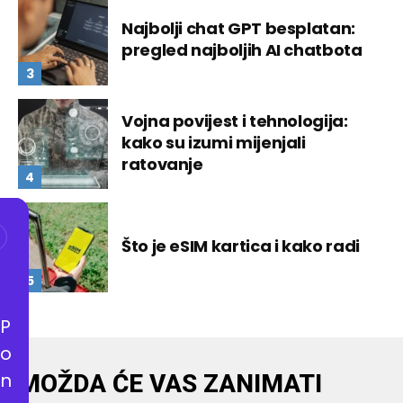
Najbolji chat GPT besplatan:
pregled najboljih AI chatbota
Vojna povijest i tehnologija:
kako su izumi mijenjali
ratovanje
Što je eSIM kartica i kako radi
P
o
n
MOŽDA ĆE VAS ZANIMATI