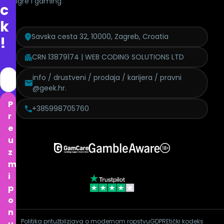
Igre i gaming
c
k
Savska cesta 32, 10000, Zagreb, Croatia
!
CRN 13879174 | WEB CODING SOLUTIONS LTD
info / drustveni / prodaja / karijera / pravni
@geek.hr.
P
+385998705760
r
e
u
z
m
i
p
o
n
Politika pritužbi
Izjava o modernom ropstvu
GDPR
Etički kodeks