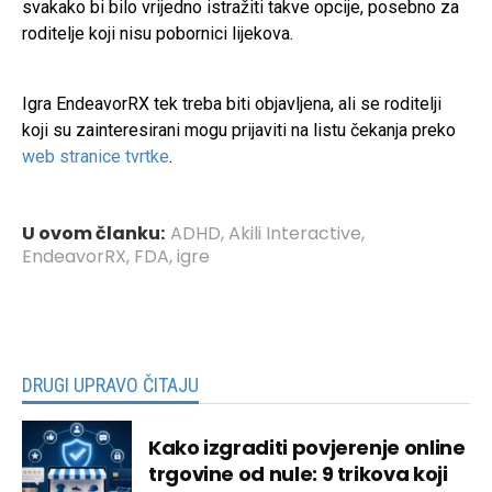
svakako bi bilo vrijedno istražiti takve opcije, posebno za
roditelje koji nisu pobornici lijekova.
Igra EndeavorRX tek treba biti objavljena, ali se roditelji
koji su zainteresirani mogu prijaviti na listu čekanja preko
web stranice tvrtke
.
U ovom članku:
ADHD
,
Akili Interactive
,
EndeavorRX
,
FDA
,
igre
DRUGI UPRAVO ČITAJU
Kako izgraditi povjerenje online
trgovine od nule: 9 trikova koji