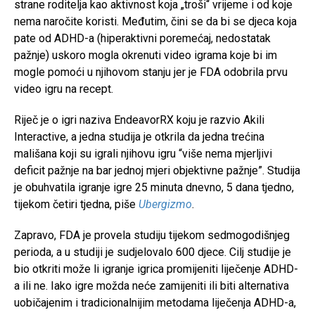
strane roditelja kao aktivnost koja „troši“ vrijeme i od koje
nema naročite koristi. Međutim, čini se da bi se djeca koja
pate od ADHD-a (hiperaktivni poremećaj, nedostatak
pažnje) uskoro mogla okrenuti video igrama koje bi im
mogle pomoći u njihovom stanju jer je FDA odobrila prvu
video igru na recept.
Riječ je o igri naziva EndeavorRX koju je razvio Akili
Interactive, a jedna studija je otkrila da jedna trećina
mališana koji su igrali njihovu igru “više nema mjerljivi
deficit pažnje na bar jednoj mjeri objektivne pažnje”. Studija
je obuhvatila igranje igre 25 minuta dnevno, 5 dana tjedno,
tijekom četiri tjedna, piše
Ubergizmo
.
Zapravo, FDA je provela studiju tijekom sedmogodišnjeg
perioda, a u studiji je sudjelovalo 600 djece. Cilj studije je
bio otkriti može li igranje igrica promijeniti liječenje ADHD-
a ili ne. Iako igre možda neće zamijeniti ili biti alternativa
uobičajenim i tradicionalnijim metodama liječenja ADHD-a,