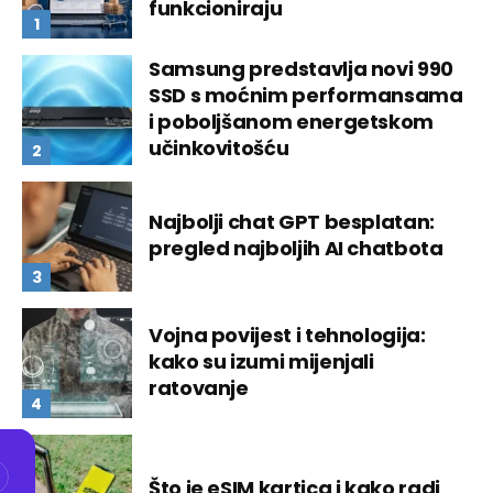
funkcioniraju
Samsung predstavlja novi 990
SSD s moćnim performansama
i poboljšanom energetskom
učinkovitošću
Najbolji chat GPT besplatan:
pregled najboljih AI chatbota
Vojna povijest i tehnologija:
kako su izumi mijenjali
ratovanje
Što je eSIM kartica i kako radi