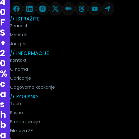
4
0
// ISTRAŽITE
F
Znanost
S
Mobiteli
+
Jackpot
2
// INFORMACIJE
Kontakt
0
O nama
%
Odricanje
c
Odgovorno kockanje
a
// KORISNO
s
Tech
h
Posao
Promo i akcije
b
Filmovi i SF
a