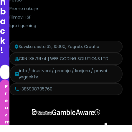
h
Posao
Promo i akcije
b
Filmovi i SF
a
Igre i gaming
c
k
Savska cesta 32, 10000, Zagreb, Croatia
!
CRN 13879174 | WEB CODING SOLUTIONS LTD
info / drustveni / prodaja / karijera / pravni
@geek.hr.
P
+385998705760
r
e
u
z
m
×
i