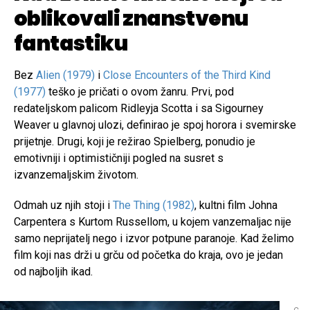
oblikovali znanstvenu
fantastiku
Bez
Alien (1979)
i
Close Encounters of the Third Kind
(1977)
teško je pričati o ovom žanru. Prvi, pod
redateljskom palicom Ridleyja Scotta i sa Sigourney
Weaver u glavnoj ulozi, definirao je spoj horora i svemirske
prijetnje. Drugi, koji je režirao Spielberg, ponudio je
emotivniji i optimističniji pogled na susret s
izvanzemaljskim životom.
Odmah uz njih stoji i
The Thing (1982)
, kultni film Johna
Carpentera s Kurtom Russellom, u kojem vanzemaljac nije
samo neprijatelj nego i izvor potpune paranoje. Kad želimo
film koji nas drži u grču od početka do kraja, ovo je jedan
od najboljih ikad.