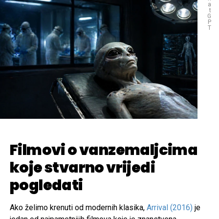
a
t
G
P
T
Filmovi o vanzemaljcima
koje stvarno vrijedi
pogledati
Ako želimo krenuti od modernih klasika,
Arrival (2016)
je