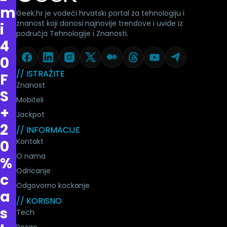
m
Geek.hr je vodeći hrvatski portal za tehnologiju i
znanost koji donosi najnovije trendove i uvide iz
i
područja Tehnologije i Znanosti.
4
0
// ISTRAŽITE
F
Znanost
S
Mobiteli
+
Jackpot
2
// INFORMACIJE
Kontakt
0
O nama
%
Odricanje
c
Odgovorno kockanje
a
// KORISNO
s
Tech