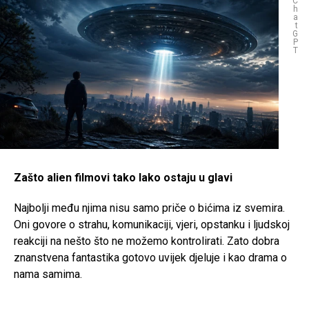
C
h
a
t
G
P
T
Zašto alien filmovi tako lako ostaju u glavi
Najbolji među njima nisu samo priče o bićima iz svemira.
Oni govore o strahu, komunikaciji, vjeri, opstanku i ljudskoj
reakciji na nešto što ne možemo kontrolirati. Zato dobra
znanstvena fantastika gotovo uvijek djeluje i kao drama o
nama samima.