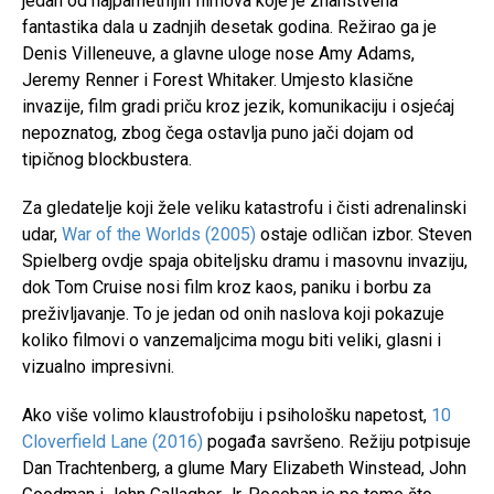
jedan od najpametnijih filmova koje je znanstvena
fantastika dala u zadnjih desetak godina. Režirao ga je
Denis Villeneuve, a glavne uloge nose Amy Adams,
Jeremy Renner i Forest Whitaker. Umjesto klasične
invazije, film gradi priču kroz jezik, komunikaciju i osjećaj
nepoznatog, zbog čega ostavlja puno jači dojam od
tipičnog blockbustera.
Za gledatelje koji žele veliku katastrofu i čisti adrenalinski
udar,
War of the Worlds (2005)
ostaje odličan izbor. Steven
Spielberg ovdje spaja obiteljsku dramu i masovnu invaziju,
dok Tom Cruise nosi film kroz kaos, paniku i borbu za
preživljavanje. To je jedan od onih naslova koji pokazuje
koliko filmovi o vanzemaljcima mogu biti veliki, glasni i
vizualno impresivni.
Ako više volimo klaustrofobiju i psihološku napetost,
10
Cloverfield Lane (2016)
pogađa savršeno. Režiju potpisuje
Dan Trachtenberg, a glume Mary Elizabeth Winstead, John