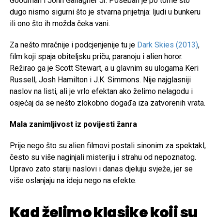
Goodman i John Gallagher Jr. Poseban je po tome što
dugo nismo sigurni što je stvarna prijetnja: ljudi u bunkeru
ili ono što ih možda čeka vani.
Za nešto mračnije i podcjenjenije tu je
Dark Skies (2013)
,
film koji spaja obiteljsku priču, paranoju i alien horor.
Režirao ga je Scott Stewart, a u glavnim su ulogama Keri
Russell, Josh Hamilton i J.K. Simmons. Nije najglasniji
naslov na listi, ali je vrlo efektan ako želimo nelagodu i
osjećaj da se nešto zlokobno događa iza zatvorenih vrata.
Mala zanimljivost iz povijesti žanra
Prije nego što su alien filmovi postali sinonim za spektakl,
često su više naginjali misteriju i strahu od nepoznatog.
Upravo zato stariji naslovi i danas djeluju svježe, jer se
više oslanjaju na ideju nego na efekte.
Kad želimo klasike koji su