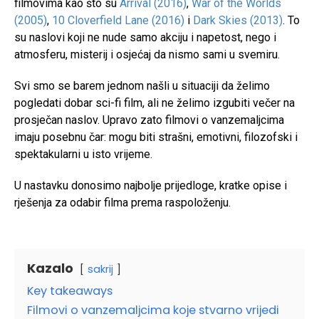
filmovima kao što su
Arrival (2016)
,
War of the Worlds
(2005)
,
10 Cloverfield Lane (2016)
i
Dark Skies (2013)
. To
su naslovi koji ne nude samo akciju i napetost, nego i
atmosferu, misterij i osjećaj da nismo sami u svemiru.
Svi smo se barem jednom našli u situaciji da želimo
pogledati dobar sci-fi film, ali ne želimo izgubiti večer na
prosječan naslov. Upravo zato filmovi o vanzemaljcima
imaju posebnu čar: mogu biti strašni, emotivni, filozofski i
spektakularni u isto vrijeme.
U nastavku donosimo najbolje prijedloge, kratke opise i
rješenja za odabir filma prema raspoloženju.
Kazalo
sakrij
Key takeaways
Filmovi o vanzemaljcima koje stvarno vrijedi