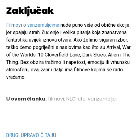
Zaključak
Filmovi o vanzemaljcima
nude puno više od obične akcije
jer spajaju strah, čuđenje i velika pitanja koja znanstvena
fantastika uvijek iznova otvara. Ako želimo siguran izbor,
teško ćemo pogriješiti s naslovima kao što su Arrival, War
of the Worlds, 10 Cloverfield Lane, Dark Skies, Alien i The
Thing. Bez obzira tražimo li napetost, emociju ili vrhunsku
atmosferu, ovaj žanr i dalje ima filmove kojima se rado
vraćamo.
U ovom članku:
filmovi
,
NLO
,
ufo
,
vanzemaljci
DRUGI UPRAVO ČITAJU