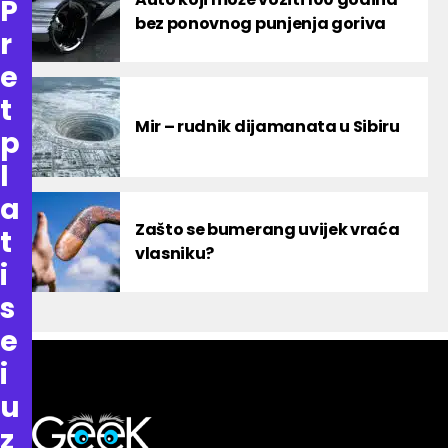
P
bez ponovnog punjenja goriva
r
e
t
Mir – rudnik dijamanata u Sibiru
p
l
a
Zašto se bumerang uvijek vraća
t
vlasniku?
i
s
e
i
u
z