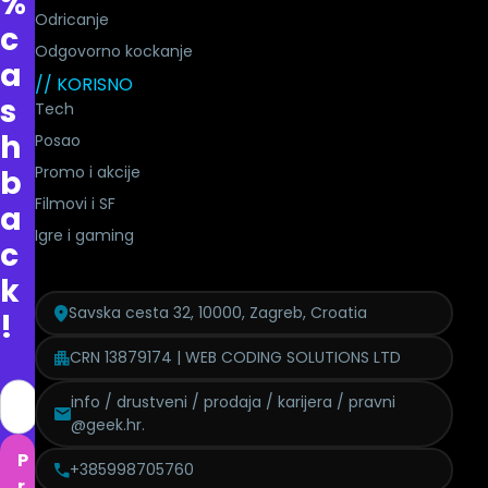
%
Odricanje
c
Odgovorno kockanje
a
// KORISNO
s
Tech
h
Posao
Promo i akcije
b
Filmovi i SF
a
Igre i gaming
c
k
Savska cesta 32, 10000, Zagreb, Croatia
!
CRN 13879174 | WEB CODING SOLUTIONS LTD
info / drustveni / prodaja / karijera / pravni
@geek.hr.
P
+385998705760
r