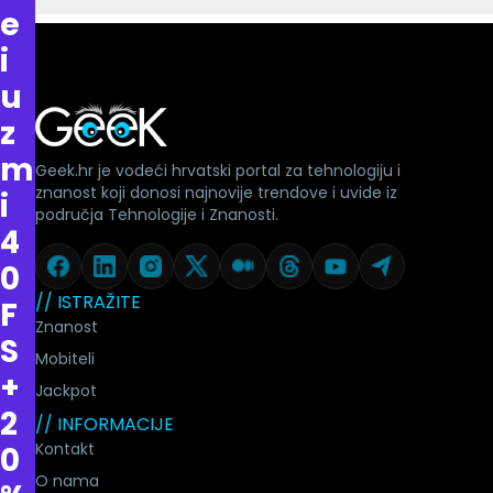
e
i
u
z
m
Geek.hr je vodeći hrvatski portal za tehnologiju i
znanost koji donosi najnovije trendove i uvide iz
i
područja Tehnologije i Znanosti.
4
0
// ISTRAŽITE
F
Znanost
S
Mobiteli
+
Jackpot
2
// INFORMACIJE
Kontakt
0
O nama