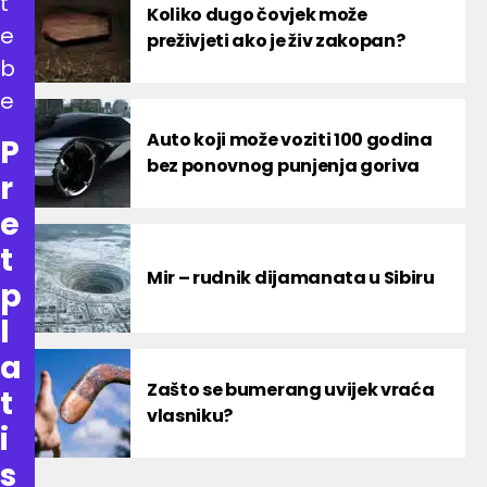
t
Koliko dugo čovjek može
e
preživjeti ako je živ zakopan?
b
e
Auto koji može voziti 100 godina
P
bez ponovnog punjenja goriva
r
e
t
Mir – rudnik dijamanata u Sibiru
p
l
a
Zašto se bumerang uvijek vraća
t
vlasniku?
i
s