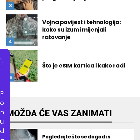
Vojna povijest i tehnologija:
kako su izumi mijenjali
ratovanje
Što je eSIM kartica i kako radi
P
o
n
MOŽDA ĆE VAS ZANIMATI
u
d
Pogledajte što se dogodi s