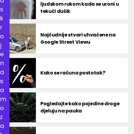
a
ljudskom rukom kada se uroni u
s
tekući dušik
k
r
Najčudnije stvari uhvaćene na
o
Google Street Viewu
j
e
n
a
Kako se računa postotak?
s
a
m
Pogledajte kako pojedine droge
o
djeluju na pauka
z
a