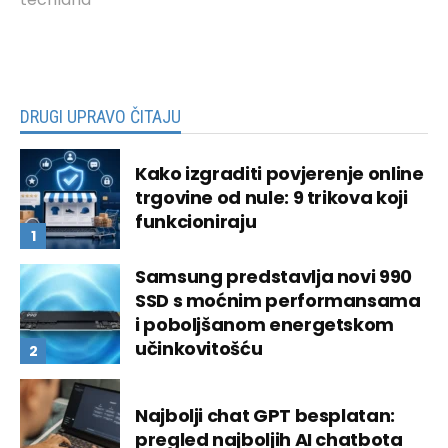
DRUGI UPRAVO ČITAJU
Kako izgraditi povjerenje online
trgovine od nule: 9 trikova koji
funkcioniraju
Samsung predstavlja novi 990
SSD s moćnim performansama
i poboljšanom energetskom
učinkovitošću
Najbolji chat GPT besplatan:
pregled najboljih AI chatbota