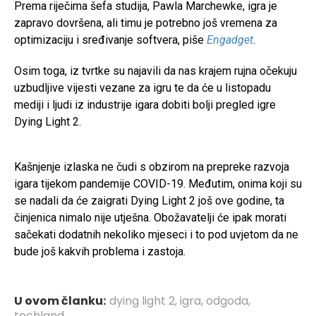
Prema riječima šefa studija, Pawla Marchewke, igra je
zapravo dovršena, ali timu je potrebno još vremena za
optimizaciju i sređivanje softvera, piše
Engadget
.
Osim toga, iz tvrtke su najavili da nas krajem rujna očekuju
uzbudljive vijesti vezane za igru te da će u listopadu
mediji i ljudi iz industrije igara dobiti bolji pregled igre
Dying Light 2.
Kašnjenje izlaska ne čudi s obzirom na prepreke razvoja
igara tijekom pandemije COVID-19. Međutim, onima koji su
se nadali da će zaigrati Dying Light 2 još ove godine, ta
činjenica nimalo nije utješna. Obožavatelji će ipak morati
sačekati dodatnih nekoliko mjeseci i to pod uvjetom da ne
bude još kakvih problema i zastoja.
U ovom članku:
dying light 2
,
igra
,
odgoda
,
techland