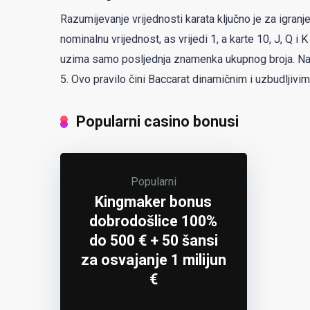
Razumijevanje vrijednosti karata ključno je za igranj
nominalnu vrijednost, as vrijedi 1, a karte 10, J, Q i
uzima samo posljednja znamenka ukupnog broja. Na prim
5. Ovo pravilo čini Baccarat dinamičnim i uzbudljivim
Popularni casino bonusi
Popularni
Kingmaker bonus
dobrodošlice 100%
do 500 € + 50 šansi
za osvajanje 1 milijun
€