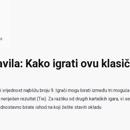
ja
ila: Kako igrati ovu klasi
ti vrijednost najbližu broju 9. Igrači mogu birati između tri moguća
neriješen rezultat (Tie). Za razliku od drugih kartaških igara, vi s
jednostavno birate ishod na koji želite staviti okladu.