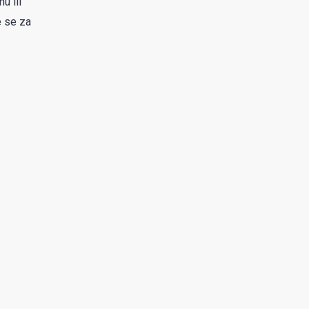
u ili
e se za