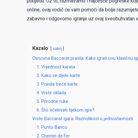
pobjedu. Uz to, razmatramo i najčešće pogreške koje ig
online, ovaj vodič će vam pomoći da bolje razumijet
zabavno i odgovorno igranje uz ovaj sveobuhvatan v
Kazalo
sakrij
Osnovna Baccarat pravila: Kako igrati ovu klasičnu ig
1. Vrijednost karata
2. Kako se dijele karte
3. Pravila treće karte
4. Vrste oklada
5. Prirodne ruke
6. Što očekivati tijekom igre?
Vrste Baccarat igara: Raznolikost u jednostavnosti
1. Punto Banco
2. Chemin de Fer